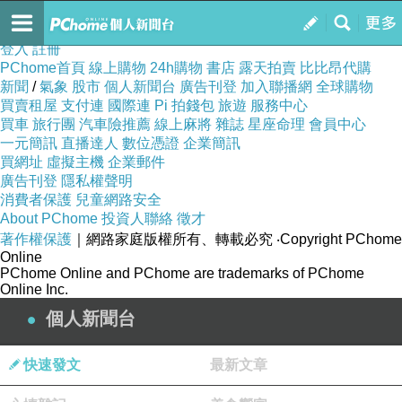
hernandezwnlwk
訂閱
我的
登入
註冊
PChome首頁
線上購物
24h購物
書店
露天拍賣
比比昂代購
新聞
/
氣象
股市
個人新聞台
廣告刊登
加入聯播網
全球購物
買賣租屋
支付連
國際連
Pi 拍錢包
旅遊
服務中心
買車
旅行團
汽車險推薦
線上麻將
雜誌
星座命理
會員中心
一元簡訊
直播達人
數位憑證
企業簡訊
買網址
虛擬主機
企業郵件
廣告刊登
隱私權聲明
消費者保護
兒童網路安全
About PChome
投資人聯絡
徵才
著作權保護
｜網路家庭版權所有、轉載必究
‧Copyright PChome
Online
PChome Online and PChome are trademarks of PChome
Online Inc.
個人新聞台
快速發文
最新文章