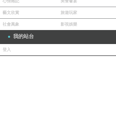
心情雜記
美食饗宴
藝文欣賞
旅遊玩家
社會萬象
影視娛樂
我的站台
登入