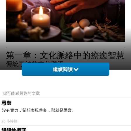
第一章：文化脈絡中的療癒智慧
傳統手法的文化源流
繼續閱讀
在中國文化中，「手」象徵著能動與傳遞。點
穴、推拿、拔罐、整骨等技藝，歷經千年流傳，
從《黃帝內經》記載的氣血經絡理論，到宋明藥
你可能感興趣的文章
醫融合的技術實踐，讓整復療法具有深厚文化根
愚蠢
基。技師透過手感，感受人體經絡氣機運行，修
沒有實力，卻想表現善良，那就是愚蠢。
復失衡、恢復流暢。這樣的修復方式，不僅是技
20 小時前
術，亦是一種文化資產，彷彿一種身體與文化共
靜靜地假寐