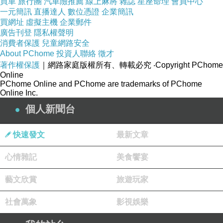
買車
旅行團
汽車險推薦
線上麻將
雜誌
星座命理
會員中心
身氣血的平衡。現代人常見亞健康症狀如肩頸僵
一元簡訊
直播達人
數位憑證
企業簡訊
硬、腰痛、頭痛等，在這樣的療程下，能得到更
買網址
虛擬主機
企業郵件
廣告刊登
隱私權聲明
全面性的調理。
台中整復推薦
消費者保護
兒童網路安全
About PChome
投資人聯絡
徵才
第二章：療癒與文化的對話
著作權保護
｜網路家庭版權所有、轉載必究
‧Copyright PChome
身體是記憶的容器
Online
PChome Online and PChome are trademarks of PChome
在文化研究中，身體不僅是生理存在，也承載了
Online Inc.
記憶與象徵。挪動一個關節，調整一處筋膜，彷
個人新聞台
彿牽動了生命的軌跡。許多文化療癒方式，正是
快速發文
最新文章
透過「觸覺」進入身體記憶。如推拿，透過按
壓、揉捏，打通經絡，疏通氣血，其意義遠超單
心情雜記
美食饗宴
純的放鬆，而是一場身體與文化的對話。人們在
藝文欣賞
旅遊玩家
施術時，彼此呼應「和、道、氣」的概念，而療
程的繼續，也象徵著文化傳遞的延續。
社會萬象
影視娛樂
在台灣，不少整骨整復館將文化融入空間設計，