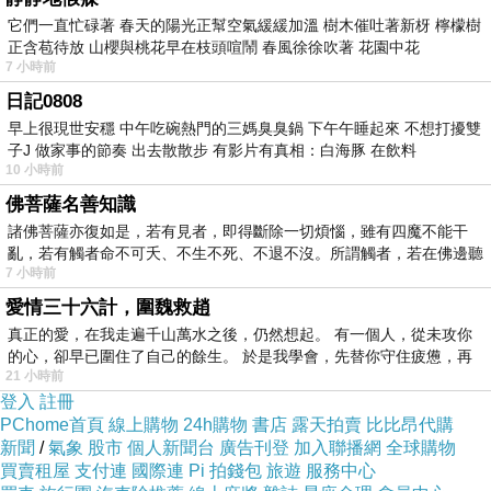
鳴的藝術。
它們一直忙碌著 春天的陽光正幫空氣緩緩加溫 樹木催吐著新枒 檸檬樹
在都市化快速推進的現代，這類技藝仍未被邊緣
正含苞待放 山櫻與桃花早在枝頭喧鬧 春風徐徐吹著 花園中花
7 小時前
化，反而因生活壓力而重獲重視。這也帶來了對
日記0808
於「台中整骨推薦」的需求興盛，許多人因為慢
早上很現世安穩 中午吃碗熱門的三媽臭臭鍋 下午午睡起來 不想打擾雙
性疲勞、姿勢不良轉向這種兼具療效與文化象徵
子J 做家事的節奏 出去散散步 有影片有真相：白海豚 在飲料
10 小時前
的技術。台中作為文化重鎮，不少優良技術者致
佛菩薩名善知識
力於將古老智慧與現代解剖學、物理療法結合。
諸佛菩薩亦復如是，若有見者，即得斷除一切煩惱，雖有四魔不能干
台中地區民眾樂於透過這些技藝，將文化融入日
亂，若有觸者命不可夭、不生不死、不退不沒。所謂觸者，若在佛邊聽
常身體保養中。
台中整骨推薦
7 小時前
受
經絡理論與整復文化
愛情三十六計，圍魏救趙
真正的愛，在我走遍千山萬水之後，仍然想起。 有一個人，從未攻你
整復學派（chiropractic）的理念雖源於西方，但
的心，卻早已圍住了自己的餘生。 於是我學會，先替你守住疲憊，再
在台灣被本土化後，融合了中國經絡、氣血的觀
21 小時前
登入
註冊
念。在台中，許多整復診所或堂館，以台中整復
PChome首頁
線上購物
24h購物
書店
露天拍賣
比比昂代購
推薦的方式介紹這種「身體調律」的方式。這類
新聞
/
氣象
股市
個人新聞台
廣告刊登
加入聯播網
全球購物
整復手法，不僅矯正關節、鬆解筋膜，還兼顧全
買賣租屋
支付連
國際連
Pi 拍錢包
旅遊
服務中心