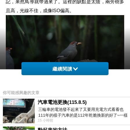
記，果然鳥導就帶過來了。這裡的缺點是太陰，兩旁樹多
且高，光線不佳，成像ISO偏高。
繼續閱讀
你可能感興趣的文章
715-栗頭噪鶥 Chestnut-capped Laughingthrush 2023年馬來
汽車電池更換(115.8.5)
西亞福隆港
IUCN近危物種(NT)
三輪車的電池發不起來了又要用充電方式看看也
111年的樣子汽車的是112年乾脆換新的好了~一樣
栗頭噪鶥分布於馬來半島與蘇門答臘的森林環境中，活潑
15 小時前
在阿炮電池買的漲了一百多塊吧
好動較不懼人。原先在婆羅洲的亞種已獨立成新種栗冠噪