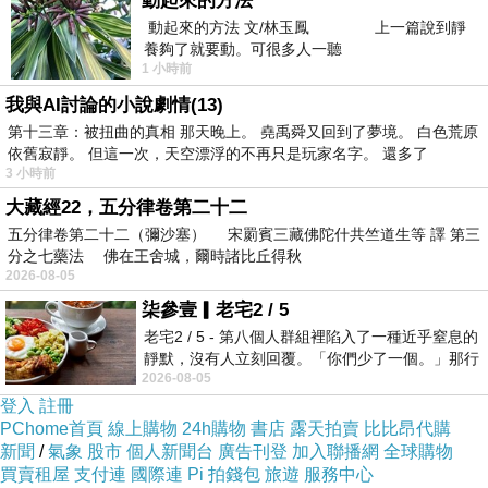
動起來的方法
鶥(
Chestnut-Hooded Laughingthrush, No. 149
)。熊爸
動起來的方法 文/林玉鳳 上一篇說到靜
養夠了就要動。可很多人一聽
2013年去沙巴時還未獨立，但這次來西馬因為知道沙巴的
1 小時前
已獨立出來，反倒特別注意要看到原種。
我與AI討論的小說劇情(13)
栗頭噪鶥在福隆港應算是容易見到的中型鳥類，不過這次
第十三章：被扭曲的真相 那天晚上。 堯禹舜又回到了夢境。 白色荒原
依舊寂靜。 但這一次，天空漂浮的不再只是玩家名字。 還多了
來以
Richmond Bungalow鳥點的角度最好。
3 小時前
大藏經22，五分律卷第二十二
五分律卷第二十二（彌沙塞） 宋罽賓三藏佛陀什共竺道生等 譯 第三
分之七藥法 佛在王舍城，爾時諸比丘得秋
2026-08-05
柒參壹▎老宅2 / 5
福隆港
上一篇：
老宅2 / 5 - 第八個人群組裡陷入了一種近乎窒息的
靜默，沒有人立刻回覆。「你們少了一個。」那行
716-馬來山鷓鴣
下一篇：
2026-08-05
字像一顆冰冷的鐵釘，硬生生刺進螢
登入
註冊
PChome首頁
線上購物
24h購物
書店
露天拍賣
比比昂代購
新聞
/
氣象
股市
個人新聞台
廣告刊登
加入聯播網
全球購物
買賣租屋
支付連
國際連
Pi 拍錢包
旅遊
服務中心