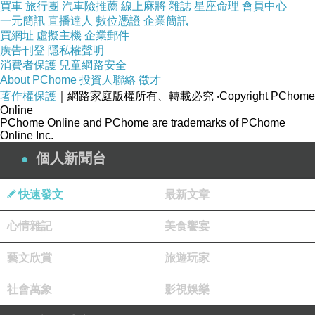
買車
旅行團
汽車險推薦
線上麻將
雜誌
星座命理
會員中心
一元簡訊
直播達人
數位憑證
企業簡訊
買網址
虛擬主機
企業郵件
廣告刊登
隱私權聲明
消費者保護
兒童網路安全
About PChome
投資人聯絡
徵才
著作權保護
｜網路家庭版權所有、轉載必究
‧Copyright PChome
Online
PChome Online and PChome are trademarks of PChome
Online Inc.
個人新聞台
快速發文
最新文章
心情雜記
美食饗宴
藝文欣賞
旅遊玩家
社會萬象
影視娛樂