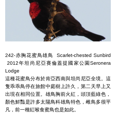
242-赤胸花蜜鳥雄鳥 Scarlet-chested Sunbird
2012年坦尚尼亞賽倫蓋提國家公園Seronera
Lodge
這種花蜜鳥分布於肯亞西南與坦尚尼亞全境。這
隻乖乖鳥停在旅館中庭樹上許久，第二天早上又
出現在相同位置。雄鳥胸前火紅，頭頂藍綠色，
顏色鮮豔是許多太陽鳥科雄鳥特色，雌鳥多很平
凡，前一種紅喉食蜜鳥也是如此。