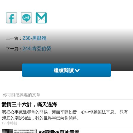
238-黑眼鵯
上一篇：
244-肯亞伯勞
下一篇：
繼續閱讀
你可能感興趣的文章
愛情三十六計，瞞天過海
我把心事藏進尋常的問候，海面平靜如昔，心中悸動無法平息。 只有
海底的潮汐知道，我的世界早已向你傾斜。
19 小時前
88節讀88頁的青春