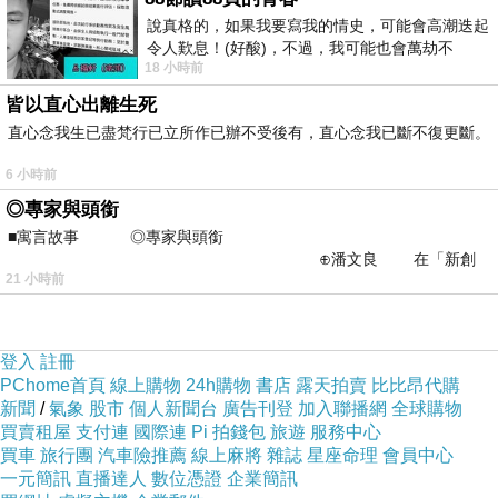
說真格的，如果我要寫我的情史，可能會高潮迭起
令人歎息！(好酸)，不過，我可能也會萬劫不
18 小時前
復...，每天跪鍵盤還是被判了花心的罪
皆以直心出離生死
直心念我生已盡梵行已立所作已辦不受後有，直心念我已斷不復更斷。
6 小時前
◎專家與頭銜
■寓言故事 ◎專家與頭銜
⊕潘文良 在「新創
21 小時前
之谷」裡——
登入
註冊
PChome首頁
線上購物
24h購物
書店
露天拍賣
比比昂代購
新聞
/
氣象
股市
個人新聞台
廣告刊登
加入聯播網
全球購物
買賣租屋
支付連
國際連
Pi 拍錢包
旅遊
服務中心
買車
旅行團
汽車險推薦
線上麻將
雜誌
星座命理
會員中心
一元簡訊
直播達人
數位憑證
企業簡訊