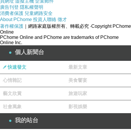
買網址
虛擬主機
企業郵件
廣告刊登
隱私權聲明
消費者保護
兒童網路安全
About PChome
投資人聯絡
徵才
著作權保護
｜網路家庭版權所有、轉載必究
‧Copyright PChome
Online
PChome Online and PChome are trademarks of PChome
Online Inc.
個人新聞台
快速發文
最新文章
心情雜記
美食饗宴
藝文欣賞
旅遊玩家
社會萬象
影視娛樂
我的站台