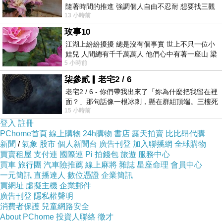
隨著時間的推進 強調個人自由不忍耐 想要找三觀
13 小時前
接近的不要說對象 連朋友都超
玫事10
江湖上紛紛擾擾 總是沒有個事實 世上不只一位小
娃兒 人間總有千千萬萬人 他們心中有著一座山 梁
5 小時前
山佛山泰華衡恆嵩 一山之高
柒參貳▎老宅2 / 6
老宅2 / 6 - 你們帶我出來了「妳為什麼把我留在裡
面？」那句話像一根冰刺，懸在群組頂端。三樓死
15 小時前
死盯著照片裡的人。那個人確實站在
登入
註冊
PChome首頁
線上購物
24h購物
書店
露天拍賣
比比昂代購
新聞
/
氣象
股市
個人新聞台
廣告刊登
加入聯播網
全球購物
買賣租屋
支付連
國際連
Pi 拍錢包
旅遊
服務中心
買車
旅行團
汽車險推薦
線上麻將
雜誌
星座命理
會員中心
一元簡訊
直播達人
數位憑證
企業簡訊
買網址
虛擬主機
企業郵件
廣告刊登
隱私權聲明
消費者保護
兒童網路安全
About PChome
投資人聯絡
徵才