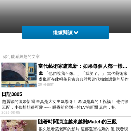
繼續閱讀
你可能感興趣的文章
當代藝術家盧嵐新：如果每個人都一樣，這世界該有多無聊？
🏛️ 「他們說我不像。」「我笑了。」 當代藝術家
盧嵐新在此幅兼具古典典雅與當代抽象語彙的新作
29 分鐘前
中，以沈靜的藍色空間為背景，描繪了
日記0805
趙麗穎的復婚新聞 果真是大女主氣場呀！ 希望是真的！祝福！ 他們很
班配，小孩想想很可愛 ~~~ 睡覺前爬到一堆LV的新聞 真的，把
2026-08-05
隨著時間演進越來越難Match的三觀
很久沒看葳老闆的影片 這部還蠻推薦的 但 我發現