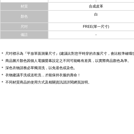
材質
合成皮革
白
顏色
尺吋
FREE(單一尺寸)
備註
-
＊
尺吋標示為『平放單面測量尺寸』(建議比對您平時穿的衣服尺寸，會比較準確哦!
＊
商品圖片顏色因個人電腦螢幕設定之不同可能略有差異，以實際商品顏色為準。
＊
深色衣物請務必單獨清洗，以免退色或染色。
＊
衣物建議手洗或送乾洗，才能保持衣服的壽命！
＊
不同材質商品的使用方式及相關資訊請詳閱網頁說明。