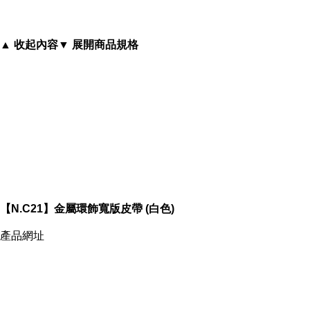
▲ 收起內容
▼ 展開商品規格
-->
【N.C21】金屬環飾寬版皮帶 (白色)
▲ 收起內容
▼ 展開特別推薦
產品網址