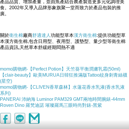
產品品質、增加產量，並由魚產結合農產製造更多元化調理美
食。2002年又導入品牌形象旗聚一堂而致力於產品包裝的推
廣。
關於
衛生棉
廠商
舒適達人
功能型草本
漢方衛生棉
:提供功能型草
本漢方衛生棉,包含日用型、夜用型、護墊型、量少型等衛生棉
產品資訊,天然草本舒緩經期悶熱不適
momo購物網-【Perfect Potion】天竺葵平衡潤膚乳霜(50ml)
【clair-beauty】歐美MURUA日韓狂推滿版Tattoo紋身刺青絲襪
(星空)
momo購物網-【CLIVEN香草森林】水蓮花香水乳液(香水乳液
系列)
PANERAI 沛納海 Luminor PAM329 GMT兩地時間腕錶-44mm
Roven Dino 羅梵迪諾 璀璨羅馬三眼時尚對錶-黑紫