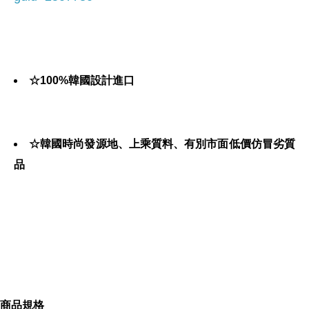
☆100%韓國設計進口
☆韓國時尚發源地、上乘質料、有別市面低價仿冒劣質
品
☆嚴選韓國最夯優質品牌、不撞款、引領潮流
＊現貨。限量供應
商品規格