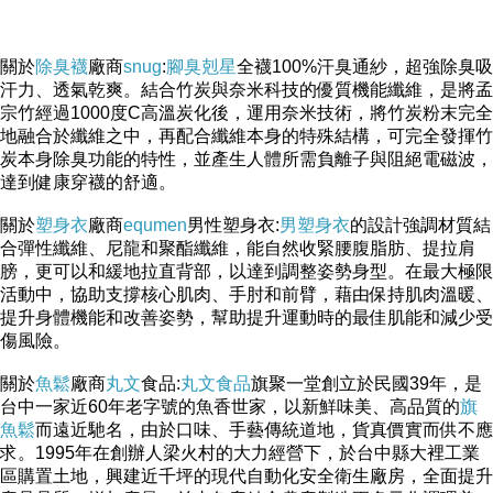
關於
除臭襪
廠商
snug
:
腳臭剋星
全襪100%汗臭通紗，超強除臭吸
汗力、透氣乾爽。結合竹炭與奈米科技的優質機能纖維，是將孟
宗竹經過1000度C高溫炭化後，運用奈米技術，將竹炭粉末完全
地融合於纖維之中，再配合纖維本身的特殊結構，可完全發揮竹
炭本身除臭功能的特性，並產生人體所需負離子與阻絕電磁波，
達到健康穿襪的舒適。
關於
塑身衣
廠商
equmen
男性塑身衣:
男塑身衣
的設計強調材質結
合彈性纖維、尼龍和聚酯纖維，能自然收緊腰腹脂肪、提拉肩
膀，更可以和緩地拉直背部，以達到調整姿勢身型。在最大極限
活動中，協助支撐核心肌肉、手肘和前臂，藉由保持肌肉溫暖、
提升身體機能和改善姿勢，幫助提升運動時的最佳肌能和減少受
傷風險。
關於
魚鬆
廠商
丸文
食品:
丸文食品
旗聚一堂創立於民國39年，是
台中一家近60年老字號的魚香世家，以新鮮味美、高品質的
旗
魚鬆
而遠近馳名，由於口味、手藝傳統道地，貨真價實而供不應
求。1995年在創辦人梁火村的大力經營下，於台中縣大裡工業
區購置土地，興建近千坪的現代自動化安全衛生廠房，全面提升