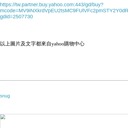
https://tw.partner.buy.yahoo.com:443/gd/buy?
mcode=MV9iNXkrdVpEU2tsMC9FUlVFc2pmSTY2Y0d
gdid=2507730
以上圖片及文字都來自yahoo購物中心
snug