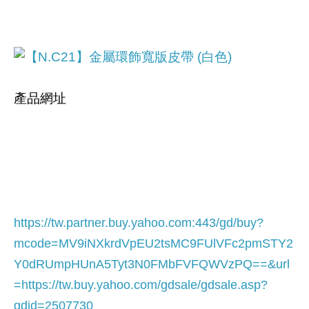
產品網址
https://tw.partner.buy.yahoo.com:443/gd/buy?
mcode=MV9iNXkrdVpEU2tsMC9FUlVFc2pmSTY2
Y0dRUmpHUnA5Tyt3N0FMbFVFQWVzPQ==&url
=
https://tw.buy.yahoo.com/gdsale/gdsale.asp?
gdid=2507730