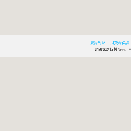
．
廣告刊登
．
消費者保護
網路家庭版權所有、轉載必究 