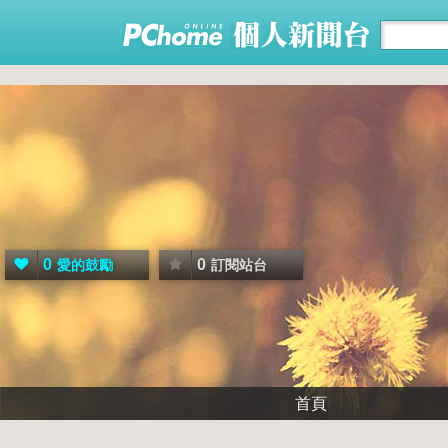
0
0
愛的鼓勵
訂閱站台
首頁