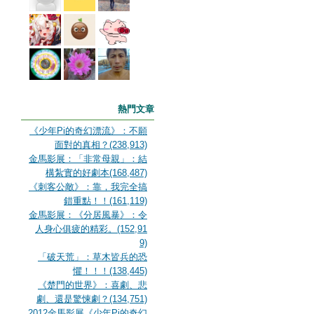
熱門文章
《少年Pi的奇幻漂流》：不願
面對的真相？(238,913)
金馬影展：「非常母親」：結
構紮實的好劇本(168,487)
《刺客公敵》：靠，我完全搞
錯重點！！(161,119)
金馬影展：《分居風暴》：令
人身心俱疲的精彩。(152,91
9)
「破天荒」：草木皆兵的恐
懼！！！(138,445)
《楚門的世界》：喜劇、悲
劇、還是驚悚劇？(134,751)
2012金馬影展《少年Pi的奇幻