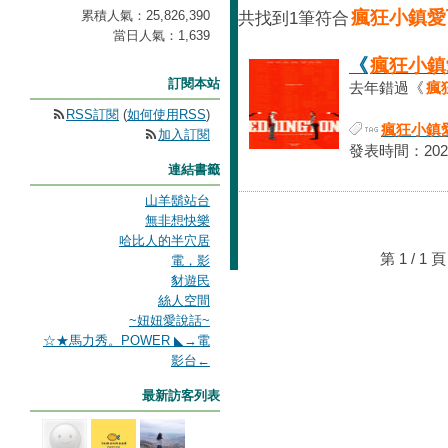
瘋狂小鎮愛
累積人氣：
25,826,390
共找到1筆符合
當日人氣：
1,639
《
瘋狂小鎮
訂閱本站
去年錯過《
瘋
RSS訂閱
(
如何使用RSS
)
瘋狂小鎮
加入訂閱
發表時間：2026-0
連結書籤
山羊鬍站台
無非想快樂
哈比人的半穴居
第 1 / 
電，影
豺遊民
絲人空間
~妞妞愛說話~
☆★馬力秀。POWER ◣→電
影台←
最新訪客列表