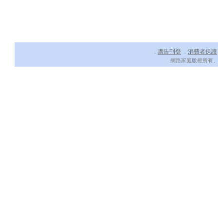
廣告刊登
消費者保護
．
．
網路家庭版權所有、轉載必究