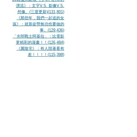
漂流》：文字V.S. 影像V.S.
想像。(三度更新)(131,801)
《那些年，我們一起追的女
孩》：就算徒勞無功也要做的
事。(129,436)
「光明戰士阿基拉」：比電影
更精彩的漫畫！！(126,484)
《厲陰宅》：有人陪著看有
差！！！！(115,398)