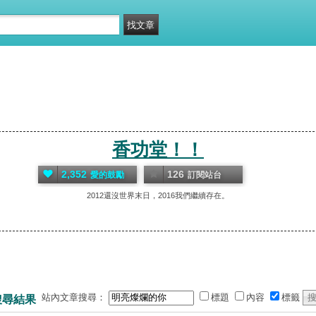
香功堂！！
2,352
126
愛的鼓勵
訂閱站台
2012還沒世界末日，2016我們繼續存在。
站內文章搜尋：
標題
內容
標籤
搜尋結果