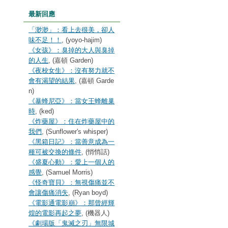
最新回應
「渺渺」：看上去很美，卻人
味不足！！
, (yoyo-hajim)
《女孩》：臭掉的大人與臭掉
的人生
, (嘉頓 Garden)
《夜校女生》：沒有努力就不
會有渴望的結果
, (嘉頓 Garde
n)
《暴蜂尼亞》：當女王蜂離巢
時
, (ked)
《炸藥屋》：住在炸藥屋中的
我們
, (Sunflower's whisper)
《黑箱日記》：當善意成為一
種可被交換的條件
, (悄悄話)
《盛夏心動》：愛上一個人的
感覺
, (Samuel Morris)
《怪奇寶貝》：無視傷痛並不
會讓傷痛消失
, (Ryan boyd)
《電影通電影崩》：那曾經輝
煌的電影再起之夢
, (機器人)
《劇場版「鬼滅之刃」無限城