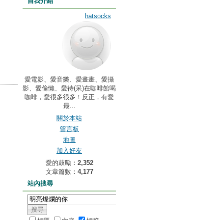
自我介紹
hatsocks
愛電影、愛音樂、愛畫畫、愛攝
影、愛偷懶、愛待(呆)在咖啡館喝
咖啡，愛很多很多！反正，有愛
最...
關於本站
留言板
地圖
加入好友
愛的鼓勵：
2,352
文章篇數：
4,177
站內搜尋