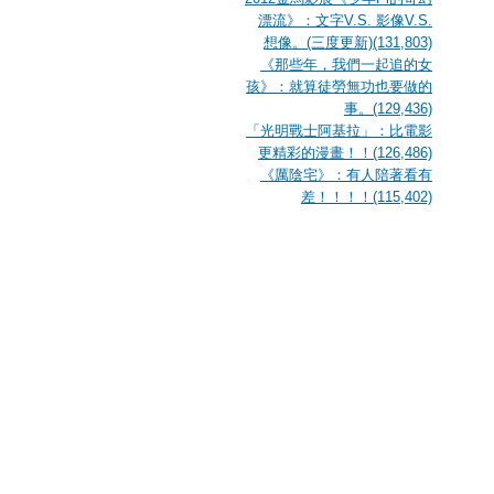
漂流》：文字V.S. 影像V.S.
想像。(三度更新)(131,803)
《那些年，我們一起追的女
孩》：就算徒勞無功也要做的
事。(129,436)
「光明戰士阿基拉」：比電影
更精彩的漫畫！！(126,486)
《厲陰宅》：有人陪著看有
差！！！！(115,402)