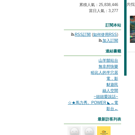
共找
累積人氣：
25,838,446
當日人氣：
3,277
訂閱本站
RSS訂閱
(
如何使用RSS
)
加入訂閱
連結書籤
山羊鬍站台
無非想快樂
哈比人的半穴居
電，影
豺遊民
絲人空間
~妞妞愛說話~
☆★馬力秀。POWER ◣→電
影台←
最新訪客列表