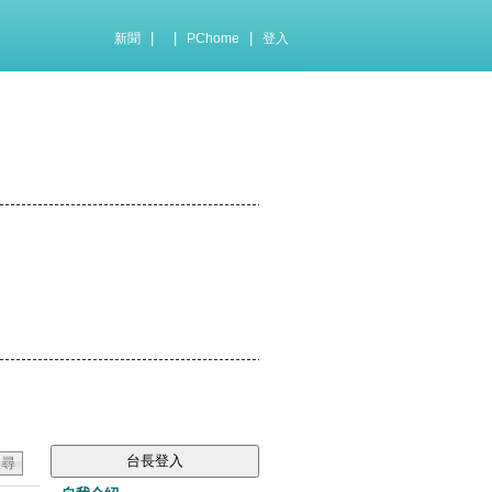
|
|
|
新聞
PChome
登入