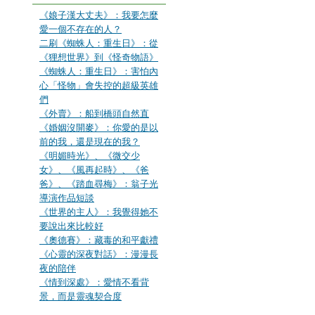
《娘子漢大丈夫》：我要怎麼
愛一個不存在的人？
二刷《蜘蛛人：重生日》：從
《狸想世界》到《怪奇物語》
《蜘蛛人：重生日》：害怕內
心「怪物」會失控的超級英雄
們
《外賣》：船到橋頭自然直
《婚姻沒開麥》：你愛的是以
前的我，還是現在的我？
《明媚時光》、《微交少
女》、《風再起時》、《爸
爸》、《踏血尋梅》：翁子光
導演作品短談
《世界的主人》：我覺得她不
要說出來比較好
《奧德賽》：藏毒的和平獻禮
《心靈的深夜對話》：漫漫長
夜的陪伴
《情到深處》：愛情不看背
景，而是靈魂契合度