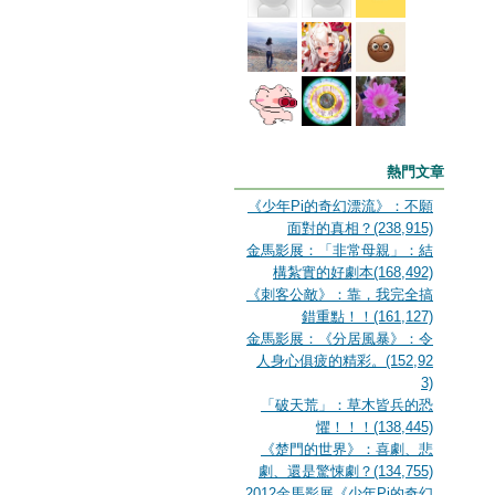
熱門文章
《少年Pi的奇幻漂流》：不願
面對的真相？(238,915)
金馬影展：「非常母親」：結
構紮實的好劇本(168,492)
《刺客公敵》：靠，我完全搞
錯重點！！(161,127)
金馬影展：《分居風暴》：令
人身心俱疲的精彩。(152,92
3)
「破天荒」：草木皆兵的恐
懼！！！(138,445)
《楚門的世界》：喜劇、悲
劇、還是驚悚劇？(134,755)
2012金馬影展《少年Pi的奇幻