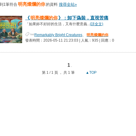
明亮燦爛的你
到1筆符合
的資料
搜尋全站»
《
明亮燦爛的你
》：卸下偽裝，直視苦痛
「如果妳不好好的生活，又有什麼意義...
(詳全文)
Remarkably Bright Creatures
、
明亮燦爛的你
發表時間：2026-05-11 21:23:03 | 人氣：935 | 回應：0
1
.
第 1 / 1 頁 ， 共 1 筆
▲TOP