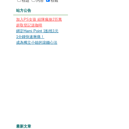
標題
內容
標籤
站方公告
加入PS女孩 組隊瘋搶2百萬
超取登記送咖啡
綁定Hami Point 1點抵1元
1分鐘快速揪痛！
成為獨立小姐的滾錢心法
最新文章