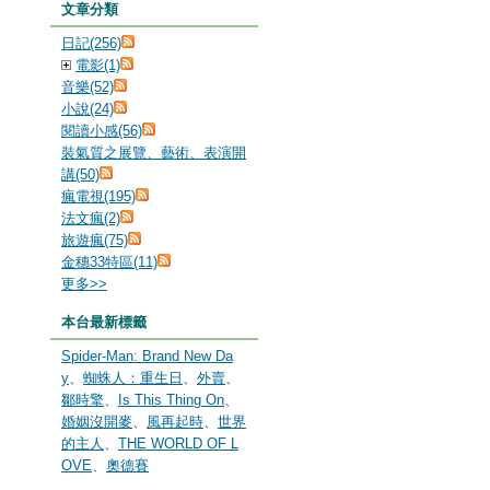
文章分類
日記(256)
電影(1)
音樂(52)
小說(24)
閱讀小感(56)
裝氣質之展覽、藝術、表演開
講(50)
瘋電視(195)
法文瘋(2)
旅遊瘋(75)
金穗33特區(11)
更多
>>
本台最新標籤
Spider-Man: Brand New Da
y
、
蜘蛛人：重生日
、
外賣
、
鄒時擎
、
Is This Thing On
、
婚姻沒開麥
、
風再起時
、
世界
的主人
、
THE WORLD OF L
OVE
、
奧德賽