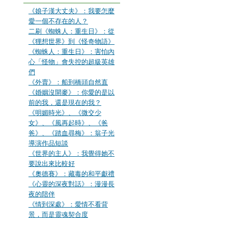
《娘子漢大丈夫》：我要怎麼
愛一個不存在的人？
二刷《蜘蛛人：重生日》：從
《狸想世界》到《怪奇物語》
《蜘蛛人：重生日》：害怕內
心「怪物」會失控的超級英雄
們
《外賣》：船到橋頭自然直
《婚姻沒開麥》：你愛的是以
前的我，還是現在的我？
《明媚時光》、《微交少
女》、《風再起時》、《爸
爸》、《踏血尋梅》：翁子光
導演作品短談
《世界的主人》：我覺得她不
要說出來比較好
《奧德賽》：藏毒的和平獻禮
《心靈的深夜對話》：漫漫長
夜的陪伴
《情到深處》：愛情不看背
景，而是靈魂契合度