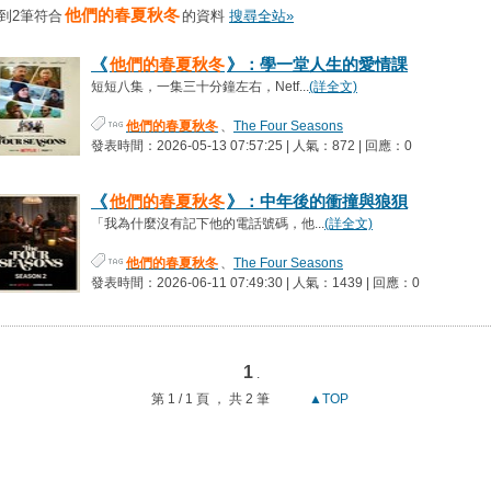
他們的春夏秋冬
到2筆符合
的資料
搜尋全站»
《
他們的春夏秋冬
》：學一堂人生的愛情課
短短八集，一集三十分鐘左右，Netf...
(詳全文)
他們的春夏秋冬
、
The Four Seasons
發表時間：2026-05-13 07:57:25 | 人氣：872 | 回應：0
《
他們的春夏秋冬
》：中年後的衝撞與狼狽
「我為什麼沒有記下他的電話號碼，他...
(詳全文)
他們的春夏秋冬
、
The Four Seasons
發表時間：2026-06-11 07:49:30 | 人氣：1439 | 回應：0
1
.
第 1 / 1 頁 ， 共 2 筆
▲TOP