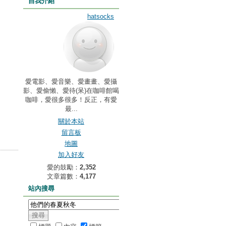
自我介紹
hatsocks
愛電影、愛音樂、愛畫畫、愛攝
影、愛偷懶、愛待(呆)在咖啡館喝
咖啡，愛很多很多！反正，有愛
最...
關於本站
留言板
地圖
加入好友
愛的鼓勵：
2,352
文章篇數：
4,177
站內搜尋