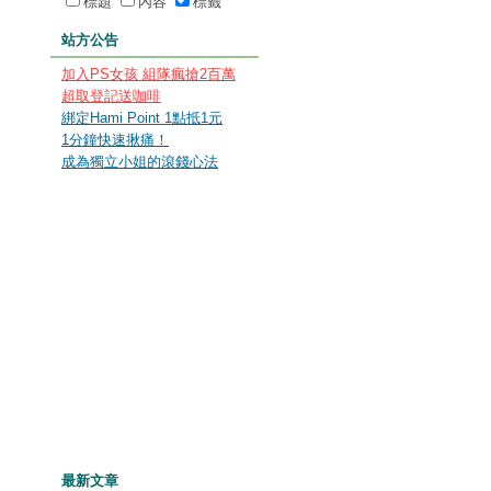
標題
內容
標籤
站方公告
加入PS女孩 組隊瘋搶2百萬
超取登記送咖啡
綁定Hami Point 1點抵1元
1分鐘快速揪痛！
成為獨立小姐的滾錢心法
最新文章