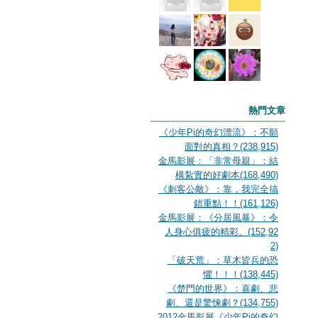
熱門文章
《少年Pi的奇幻漂流》：不願
面對的真相？(238,915)
金馬影展：「非常母親」：結
構紮實的好劇本(168,490)
《刺客公敵》：靠，我完全搞
錯重點！！(161,126)
金馬影展：《分居風暴》：令
人身心俱疲的精彩。(152,92
2)
「破天荒」：草木皆兵的恐
懼！！！(138,445)
《楚門的世界》：喜劇、悲
劇、還是驚悚劇？(134,755)
2012金馬影展《少年Pi的奇幻