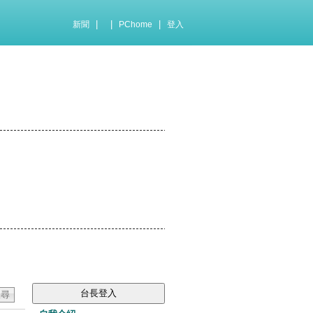
|
|
|
新聞
PChome
登入