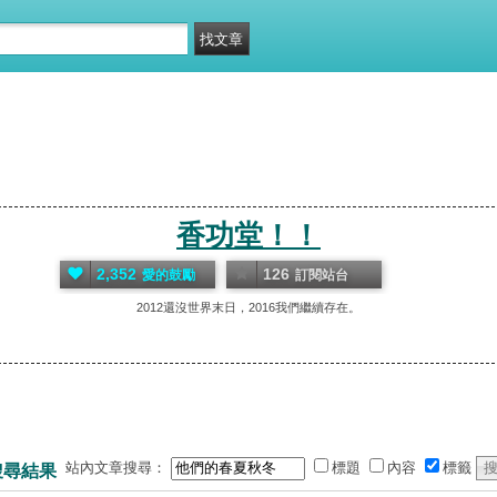
香功堂！！
2,352
126
愛的鼓勵
訂閱站台
2012還沒世界末日，2016我們繼續存在。
站內文章搜尋：
標題
內容
標籤
搜尋結果