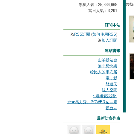
共找
累積人氣：
25,834,668
當日人氣：
3,291
訂閱本站
RSS訂閱
(
如何使用RSS
)
加入訂閱
連結書籤
山羊鬍站台
無非想快樂
哈比人的半穴居
電，影
豺遊民
絲人空間
~妞妞愛說話~
☆★馬力秀。POWER ◣→電
影台←
最新訪客列表