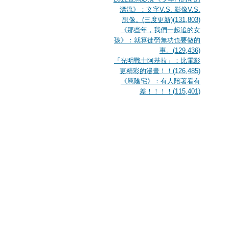
漂流》：文字V.S. 影像V.S.
想像。(三度更新)(131,803)
《那些年，我們一起追的女
孩》：就算徒勞無功也要做的
事。(129,436)
「光明戰士阿基拉」：比電影
更精彩的漫畫！！(126,485)
《厲陰宅》：有人陪著看有
差！！！！(115,401)