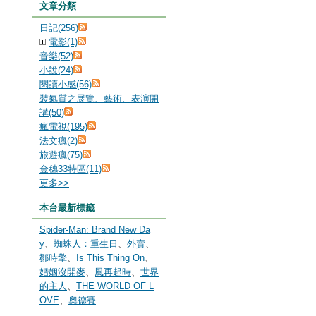
文章分類
日記(256)
電影(1)
音樂(52)
小說(24)
閱讀小感(56)
裝氣質之展覽、藝術、表演開
講(50)
瘋電視(195)
法文瘋(2)
旅遊瘋(75)
金穗33特區(11)
更多
>>
本台最新標籤
Spider-Man: Brand New Da
y
、
蜘蛛人：重生日
、
外賣
、
鄒時擎
、
Is This Thing On
、
婚姻沒開麥
、
風再起時
、
世界
的主人
、
THE WORLD OF L
OVE
、
奧德賽