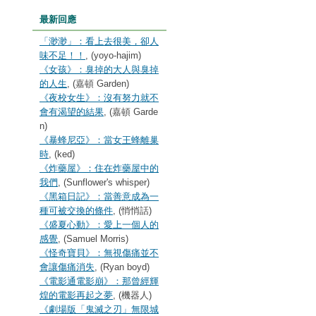
最新回應
「渺渺」：看上去很美，卻人
味不足！！
, (yoyo-hajim)
《女孩》：臭掉的大人與臭掉
的人生
, (嘉頓 Garden)
《夜校女生》：沒有努力就不
會有渴望的結果
, (嘉頓 Garde
n)
《暴蜂尼亞》：當女王蜂離巢
時
, (ked)
《炸藥屋》：住在炸藥屋中的
我們
, (Sunflower's whisper)
《黑箱日記》：當善意成為一
種可被交換的條件
, (悄悄話)
《盛夏心動》：愛上一個人的
感覺
, (Samuel Morris)
《怪奇寶貝》：無視傷痛並不
會讓傷痛消失
, (Ryan boyd)
《電影通電影崩》：那曾經輝
煌的電影再起之夢
, (機器人)
《劇場版「鬼滅之刃」無限城