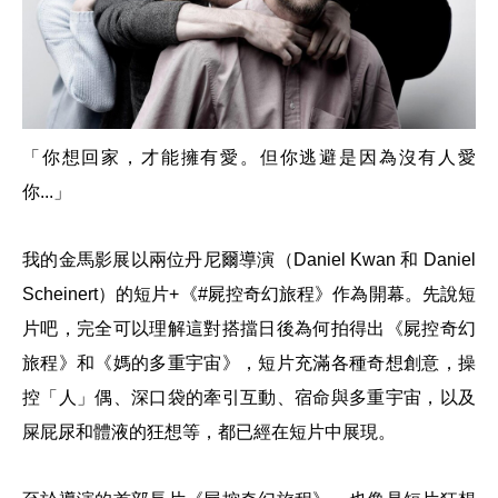
「你想回家，才能擁有愛。但你逃避是因為沒有人愛
你...」
我的金馬影展以兩位丹尼爾導演（Daniel Kwan 和 Daniel
Scheinert）的短片+《#屍控奇幻旅程》作為開幕。先說短
片吧，完全可以理解這對搭擋日後為何拍得出《屍控奇幻
旅程》和《媽的多重宇宙》，短片充滿各種奇想創意，操
控「人」偶、深口袋的牽引互動、宿命與多重宇宙，以及
屎屁尿和體液的狂想等，都已經在短片中展現。