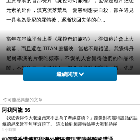
至於導演的首部長片《屍控奇幻旅程》，也像是短片狂想
元素的延伸，漢克流落荒島，憂鬱到想要自殺，卻在遇見
一具名為曼尼的屍體後，逐漸找回失落的心...
當年在串流平台上看《屍控奇幻旅程》，得知這片會上大
銀幕，而且還在 TITAN 廳播映，當然不願錯過。我覺得丹
尼爾導演的片很吃頻率，不愛的人會覺得他們的作品很
鬧，不知所云。喜歡的人大概會像是發現寶藏一樣，先是
繼續閱讀
被逗得開心，接著被逼出眼淚。
《屍控奇幻旅程》是人格分裂電影、偷窺狂電影、戀屍電
你可能感興趣的文章
影、深櫃電影，也是成長電影，什麼角度切入閱讀都適
阿我阿龍 56
用。漢克一開始有沒有流落荒島並不重要，重要的是在沒
「我總覺得你大老遠跑來不是為了牽線搭橋？」龍疆對梅麗特說話的語
氣聽起來近乎無聊透頂了。 這次輪到梅麗特眺望大海和懸崖
有遇見曼尼之前，他覺得自己就像身處在荒島上，不被理
4 小時前
解與接受，但在遇見曼尼後，他才開始想像可能的「未
如何讓香港總部與海外廠區實現零時差跨國溝通