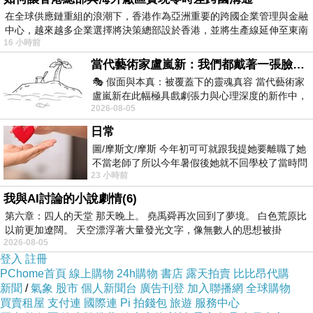
來」。
在全球供應鏈重組的浪潮下，香港作為亞洲重要的跨國企業管理與金融
中心，越來越多企業選擇將決策總部設於香港，並將生產線延伸至東南
16 小時前
（底下有關鍵劇情，請斟酌閱讀）
當代藝術家盧嵐新：我們都戴著一張臉，可真正的自己，總藏在那些被塗抹、被覆蓋的痕跡裡
🎭 假面與本真：被覆蓋下的靈魂真容 當代藝術家
盧嵐新在此幅極具戲劇張力與心理深度的新作中，
片中，曼尼的響屁、口水、各種神奇的萬用工具設定，代
2026-08-05
運用質感豐富的紙材肌理、墨痕與大膽的
表的是漢克不敢在人前展示的一面（受制於群體社會對於
日常
「正常」的想像而壓抑自我），覺得自己應該要符合他人
圖/摩斯文/摩斯 今年初可可就跟我提她要離職了她
期待，才有生存的資格。
不當老師了所以今年暑假後她就不回學校了當時問
23 小時前
她不是很喜歡幼幼班的小朋友嗎捨得不
我與AI討論的小說劇情(6)
電影結局，漢克不但在人前放屁，還讓放著響屁的曼尼乘
第六章：四人的天堂 那天晚上。 堯禹舜再次回到了夢境。 白色荒原比
風破浪離去，說明漢克不再需要曼尼（幻想朋友）來幫助
以前更加遼闊。 天空漂浮著大量發光文字，像無數人的思想被掛
2026-08-05
他面對世界，能夠接受（展示）真實/醜陋/不完美的自己。
登入
註冊
由此來看，曼尼即漢克，死去的曼尼在漢克的想像中活了
PChome首頁
線上購物
24h購物
書店
露天拍賣
比比昂代購
新聞
/
氣象
股市
個人新聞台
廣告刊登
加入聯播網
全球購物
過來，一如心死的漢克，在這趟幻想旅程中，找到活下去
買賣租屋
支付連
國際連
Pi 拍錢包
旅遊
服務中心
（接受自我）的動力。