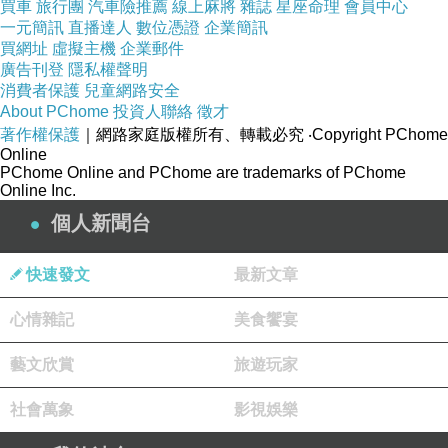
買車
旅行團
汽車險推薦
線上麻將
雜誌
星座命理
會員中心
一元簡訊
直播達人
數位憑證
企業簡訊
香功堂粉絲團專頁
，請來按讚加入吧！
買網址
虛擬主機
企業郵件
https://www.facebook.com/woomovies
廣告刊登
隱私權聲明
消費者保護
兒童網路安全
About PChome
投資人聯絡
徵才
著作權保護
｜網路家庭版權所有、轉載必究
‧Copyright PChome
Online
PChome Online and PChome are trademarks of PChome
台北電影節《岸上風雲》：拳手受難記
上一篇：
Online Inc.
金馬影展《從今以後》：沒有法律保障就不是家人的家人？
下一篇：
個人新聞台
快速發文
最新文章
心情雜記
美食饗宴
藝文欣賞
旅遊玩家
社會萬象
影視娛樂