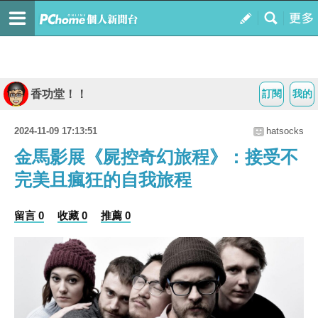
香功堂！！
訂閱
我的
2024-11-09 17:13:51
hatsocks
金馬影展《屍控奇幻旅程》：接受不
完美且瘋狂的自我旅程
留言 0
收藏 0
推薦 0