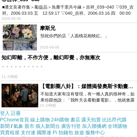
《企鵝公路》前，真心以為這會是一部男孩護送企鵝返家
■潘文良著作集＞勵益品＞魚雁千里共今緣＞吉祥_039~040 ▽039_吉
祥。2006.03.03.五 12:59:17 ▽040_吉祥。2006.03.16.四 00:00:
的電影(
《返家十萬里》那種溫馨電影，哈
)，結果電影跟
2026-08-06
我預期的完全不同，它好奇幻好多天馬行空的想像。
摩斯兄
預祝你們的店「人面桃花相映紅。」
《企鵝公路》講性啟蒙，對於女生胸部的迷戀、愛情的懵
2026-08-06
懂、感情裡更細微的嫉妒與佔有情緒的渾然不覺等；《企
知幻即離，不作方便，離幻即覺，亦無漸次
鵝公路》講青春的熱情，青山對生活抱有偌大好奇心，出
。。。。。。。。。。
入鄉間田野，不將眼前的事視為理所當然(試著理解他生活
11 小時前
的世界)；《企鵝公路》更是男孩成長記事，長大不只是外
【電影圈八卦】：媒體揭發奧斯卡動畫項目投票醜聞！好萊塢為什麼看不起動畫電影？
在身形的轉變，還有內在心境的變化，青山在追查企鵝與
不知道大家有沒有發現，有一種人真的很神奇，如
果你跟他說：「我昨天去看動畫電影」，他就會露
大姐姐與「海」的謎團過程中，逐漸發現這個世界有很多
10 小時前
出一種慈祥的微笑，然後問你是不是陪小
他不懂的事，他察覺人與人的交往有很多的眉角，有時候
登入
註冊
PChome首頁
線上購物
24h購物
書店
露天拍賣
比比昂代購
欺負一個人跟討厭一個人並沒有絕對的關係、他明白世界
新聞
/
氣象
股市
個人新聞台
廣告刊登
加入聯播網
全球購物
有盡頭人的生命有盡頭萬物的緣份有盡頭，但換一個角度
買賣租屋
支付連
國際連
Pi 拍錢包
旅遊
服務中心