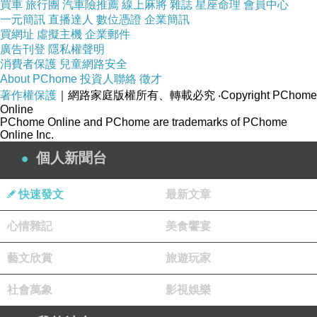
買車
旅行團
汽車險推薦
線上麻將
雜誌
星座命理
會員中心
觀看，又似乎不見盡頭，今日的道別只是在替未來的重逢
一元簡訊
直播達人
數位憑證
企業簡訊
做準備。
買網址
虛擬主機
企業郵件
廣告刊登
隱私權聲明
消費者保護
兒童網路安全
(
底下會提及關鍵劇情，請斟酌閱讀
)
About PChome
投資人聯絡
徵才
著作權保護
｜網路家庭版權所有、轉載必究
‧Copyright PChome
Online
PChome Online and PChome are trademarks of PChome
Online Inc.
個人新聞台
快速發文
最新文章
心情雜記
美食饗宴
藝文欣賞
旅遊玩家
社會萬象
影視娛樂