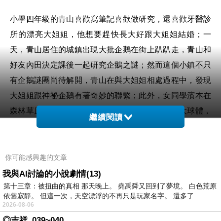
小學四年級的青山喜歡寫筆記喜歡做研究，還喜歡牙醫診
所的漂亮大姐姐，他想要趕快長大好跟大姐姐結婚；一
天，青山居住的城鎮出現大批企鵝在街上趴趴走，青山和
好友內田決定課後一起研究企鵝之謎；然而這個小鎮不只
有企鵝謎團尚待解開，青山在與大姐姐相處過程中，發現
大姐姐跟神祕企鵝有著奇妙的聯繫；此外，女同學濱本在
森林草原上發現一顆載滿液體且漂浮半空中的巨大球體，
繼續閱讀
他們叫那顆大球為「海」；濱本、青山、內田決定一起研
究「海」的祕密；那麼，大姐姐的真實身分為何？「海」
跟企鵝以及小鎮接二連三的神祕事件又有著怎樣的關係？
你可能感興趣的文章
我與AI討論的小說劇情(13)
第十三章：被扭曲的真相 那天晚上。 堯禹舜又回到了夢境。 白色荒原
之所以想看《企鵝公路》，因為它是改編自日本作家森見
依舊寂靜。 但這一次，天空漂浮的不再只是玩家名字。 還多了
登美彥作品，而根據森見登美彥作品改編的動畫片《春宵
2026-08-06
苦短，少女前進吧》，是我2017年最愛的作品之一；觀賞
◎吉祥_039~040