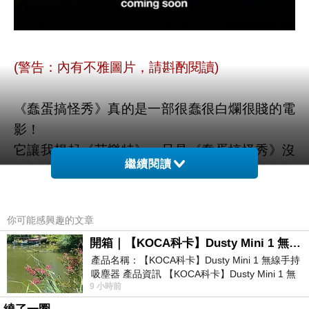
(警告：內有不雅圖片，請斟酌閱讀)
《蠢蛋搞怪秀》真的是一部很蠢很白爛很賤的電
影！
它讓我想起《芭樂特》，只是《蠢蛋搞怪秀》沒
繼續閱讀
有劇情，單純把一群男生耍白癡耍白爛的片段集
結成一部電影長度(本來是MTV的節目)，並且把
屎尿、嘔吐物、暴力、暴露生殖器官....等奇觀畫
你可能感興趣的文章
面玩到最極致；《蠢蛋搞怪秀》彷彿《熊麻吉》
開箱｜【KOCA科卡】Dusty Mini 1 無線手持吸塵器
的真人版，高掛麻吉兩字，相互比幼稚比拼命；
產品名稱：【KOCA科卡】Dusty Mini 1 無線手持
它讓人想起早年的成龍電影，用肉身做出令人匪
吸塵器 產品資訊 【KOCA科卡】Dusty Mini 1 無
9 小時前
線手持吸塵器評語： 能吸、能吹兼具兩
夷所思的高難度動作，然而看完成龍電影，我們