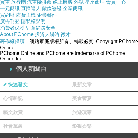
買車
旅行團
汽車險推薦
線上麻將
雜誌
星座命理
會員中心
我只能慶信自己不是被惡搞的受害者，不然我會
一元簡訊
直播達人
數位憑證
企業簡訊
氣瘋氣炸吧。
(拿鱷魚、虎鯨等動物開玩笑，也讓
買網址
虛擬主機
企業郵件
我覺得很不妥....)
廣告刊登
隱私權聲明
消費者保護
兒童網路安全
怪的是《蠢蛋搞怪秀》看了大約二十分鐘，我慢
About PChome
投資人聯絡
徵才
慢有那麼點享受起這部影片的惡搞趣味，慢慢覺
著作權保護
｜網路家庭版權所有、轉載必究
‧Copyright PChome
Online
得這票蠢蛋的行徑居然有著「活著就該即時行
PChome Online and PChome are trademarks of PChome
樂」的熱情，其情懷甚至有那麼點接近....《鬥陣
Online Inc.
俱樂部》；莫非！！！我的心底也有著想要不顧
個人新聞台
一切、解放束縛的衝動？
快速發文
最新文章
上網查了一下，《蠢蛋搞怪秀》第一集在美國熱
賣6千4百萬美元(成本才5百萬)、第二集賣破7千
心情雜記
美食饗宴
萬美元(成本約1千1百萬)、第三集《蠢蛋搞怪秀
藝文欣賞
旅遊玩家
3D》更是飆上1億1千萬美元(成本約2千萬)；美
國人啊，你們是有這麼壓抑嗎？
社會萬象
影視娛樂