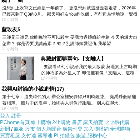
繞了一圈
會拍拍手說：「好個拼命三郎」，看完《蠢蛋搞
沒想到上次寫文已經是一年前了。 更沒想到就這麼走著走著，2026年
怪秀》後，觀眾大概會說：「這群人有病
已經來到了Q3的8月。 那天和好友You約吃飯，有些難為情地說「覺得
12 小時前
嗎？！」；《蠢蛋搞怪秀》也可視為西洋版的
藍玫友5
《滿清十大酷刑》，受虐對象從女生全部換成男
三師兄三師兄 你昨晚說不可以殺生 要我放過蟑螂給生路 今天的燉大肉
生，找來拳擊高手對戰，讓自己被打成腦震盪、
怎辦？ 你是否要虔誠茹素？ 蛤？別說師妹愛記仇 我希望
故意在險坡玩滑板，摔的滿身傷、在身體敏感部
21 小時前
位放上電擊器，電的哇哇叫、把玩具小汽車塞入
典藏封面聊兩句-【支離人】
要說看科幻小說給我的最大啟蒙 莫過於上古時期
下體，跑去拍X光片自娛.....，說嘛，這哪是惡
的神祇多為外星人了 即便擁有像「支離人」這種
搞，這明明就是自虐啊
(也未免太博命演出了
17 小時前
驚世駭俗的神通法門 也未必讀
吧)
！
我與AI討論的小說劇情(17)
第十七章：遺失時代的人 辦公室裡安靜得只剩時鐘聲。 堯禹舜低頭翻
著相簿。 照片中的袁年，始終與人群保持距離。 別人在聊天。
我幹啥要看這麼一部惡搞到讓人略感不舒服的電
19 小時前
影？
登入
註冊
PChome首頁
線上購物
24h購物
書店
露天拍賣
比比昂代購
當我看見劇中惡搞小組大鬧東京、大鬧高爾夫球
新聞
/
氣象
股市
個人新聞台
廣告刊登
加入聯播網
全球購物
場、大鬧便利商店、大鬧賣衛浴用品的商家....，
買賣租屋
支付連
國際連
Pi 拍錢包
旅遊
服務中心