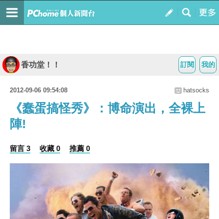
香功堂！！
訂閱
我的
2012-09-06 09:54:08
hatsocks
《蠢蛋搞怪秀》：博命演出，全裸上
陣!
留言 3
收藏 0
推薦 0