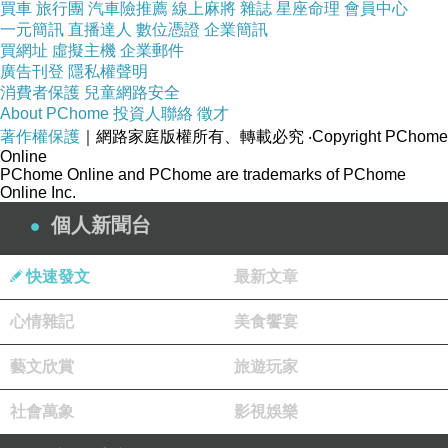
買車
旅行團
汽車險推薦
線上麻將
雜誌
星座命理
會員中心
！
以下是關於義賣會開跑的確定時間
一元簡訊
直播達人
數位憑證
企業簡訊
買網址
虛擬主機
企業郵件
廣告刊登
隱私權聲明
露天賣場
已經有公告了奶油擦將在11/22上架，
消費者保護
兒童網路安全
About PChome
投資人聯絡
徵才
如果沒有意外的話，
著作權保護
｜網路家庭版權所有、轉載必究
‧Copyright PChome
就會準時上架開始販售。
Online
PChome Online and PChome are trademarks of PChome
雖然知道奶油擦一上架我就會忙到瘋掉，
Online Inc.
但12月我還有另一份工作案要進行，
個人新聞台
所以這兩天思考了一陣子，
還是決定鼓起勇氣讓義賣會在11/23(五)開跑～
快速發文
最新文章
反正我有小貓手可以幫忙 (>_<)
心情雜記
美食饗宴
只不過義賣會的包裹們可能會比較晚才能幫大家
寄送，
藝文欣賞
旅遊玩家
歡迎不急著用奶油擦的朋友們熱情參加喔！
社會萬象
影視娛樂