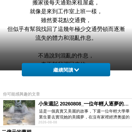
搬家後每天通勤來租屋處，
就像是來到工作室上班一樣，
雖然要花點交通費，
但似乎有幫我找回了這幾年極少交通勞頓而逐漸
流失的體力和混亂作息。
不過說到混亂的作息，
真正幫我調回來的，
繼續閱讀
是這隻意外走進我人生的小貓咪。
你可能感興趣的文章
小朱週記 20260808_一位年輕人逐夢的真實故事
這是一個真實又美麗的故事，下週一位年輕大學畢
業生要去實現她的美國夢，在沒有家裡經濟奧援的
2026-08-08
情況下，靠著自我努力工作累積出國基