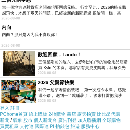
二億元的夢想
當一個地方連雜貨店老闆都想要兩億元時。 行文至此，2026的時光體
感飛快，才想了兩天的問題，已經被新的新聞趕過 跟陰間一樣，某
2026-08-08
内向
内向？那只是因为我不喜欢你！
2026-08-08
歡迎回家，Lando！
三個星期前的週六，去伊利沙白市的寵物用品店購
買 Kylo 的零食。那家店有賣虎皮鸚鵡，我每次光
2026-08-08
顧都會去看一下。他們偶爾會引進 C
2026 父親節快樂
我們一起穿著情侶裝吧， 第一次泡冷水澡， 感覺
還不錯， 泡到一半就睡著了， 後來打雷把我吵
2026-08-08
醒， 手
登入
註冊
PChome首頁
線上購物
24h購物
書店
露天拍賣
比比昂代購
新聞
/
氣象
股市
個人新聞台
廣告刊登
加入聯播網
全球購物
廢話太多的老毛病又犯了，
買賣租屋
支付連
國際連
Pi 拍錢包
旅遊
服務中心
生活近況只好簡短交代到這裡。