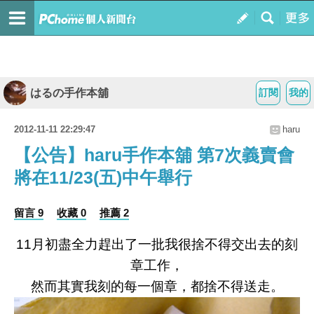
はるの手作本舖
訂閱
我的
2012-11-11 22:29:47
haru
【公告】haru手作本舖 第7次義賣會
將在11/23(五)中午舉行
留言 9
收藏 0
推薦 2
11月初盡全力趕出了一批我很捨不得交出去的刻
章工作，
然而其實我刻的每一個章，都捨不得送走。