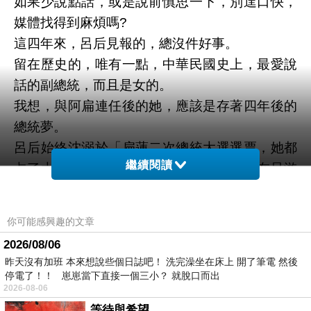
如果少說點話，或是說前慎思一下，別逞口快，
媒體找得到麻煩嗎?
這四年來，呂后見報的，總沒件好事。
留在歷史的，唯有一點，中華民國史上，最愛說
話的副總統，而且是女的。
我想，與阿扁連任後的她，應該是存著四年後的
總統夢。
呂后始終沈溺於「扁蓮二次總統大選選票，她都
繼續閱讀
占了大功勞」。難道她不知扁蓮的民調，在呂游
蘇蔡葉中，總是排在後面?! 隨便一個人搭配阿
扁，應該都不至於只贏二萬多張票吧。
你可能感興趣的文章
看到她最近的言談和態度，我只能慶幸，阿扁不
2026/08/06
用再選2008了。
昨天沒有加班 本來想說些個日誌吧！ 洗完澡坐在床上 開了筆電 然後
學著緊閉嘴巴，是她最學不來的事。
停電了！！ 崽崽當下直接一個三小？ 就脫口而出
2026-08-06
想當總統? 看看許信良吧。
等待與希望