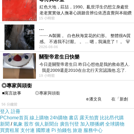
紅色大地，莊喆，1990。亂世浮生仍想立身處世
老老實實做人撫著心跳聽音辨位依憑直覺與本能鑽
15 小時前
向裂隙的亮處探索另一個心聲另一個共鳴的
…
⋯⋯ Ai製圖 。 白色秋海棠花的幻形。 整體很Ai質
感。 不過我不討厭。 。 ... 嗯，我滿意了！ 。 🐻
2026-08-06
昨中
關聖帝君生日快樂
今日是關聖帝君生日.昨日心想他是我的救命恩人.
我是2009還是2010在台北行天宮認識他.忘了.
19 小時前
一個奇摩交友的網友學
◎專家與頭銜
■寓言故事 ◎專家與頭銜
⊕潘文良 在「新創
56 分鐘前
之谷」裡——
登入
註冊
PChome首頁
線上購物
24h購物
書店
露天拍賣
比比昂代購
新聞
/
氣象
股市
個人新聞台
廣告刊登
加入聯播網
全球購物
買賣租屋
支付連
國際連
Pi 拍錢包
旅遊
服務中心