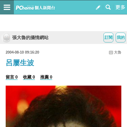
張大魯的攝情網站
訂閱
我的
2004-08-10 09:16:20
大魯
呂屢生波
留言 0
收藏 0
推薦 0