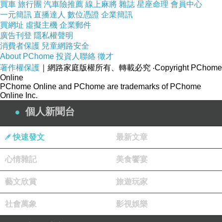
買車
旅行團
汽車險推薦
線上麻將
雜誌
星座命理
會員中心
一元簡訊
直播達人
數位憑證
企業簡訊
買網址
虛擬主機
企業郵件
廣告刊登
隱私權聲明
消費者保護
兒童網路安全
About PChome
投資人聯絡
徵才
著作權保護
｜網路家庭版權所有、轉載必究
‧Copyright PChome
Online
PChome Online and PChome are trademarks of PChome
Online Inc.
個人新聞台
快速發文
最新文章
心情雜記
美食饗宴
藝文欣賞
旅遊玩家
社會萬象
影視娛樂