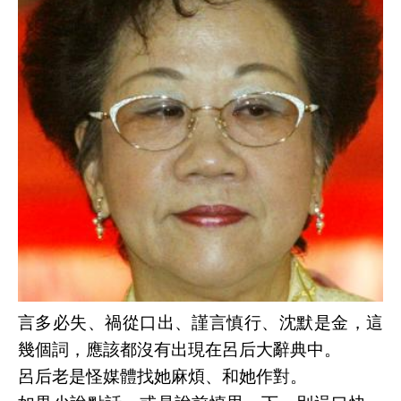
言多必失、禍從口出、謹言慎行、沈默是金，這
幾個詞，應該都沒有出現在呂后大辭典中。
呂后老是怪媒體找她麻煩、和她作對。