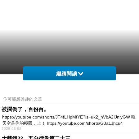
繼續閱讀
▲北京業務將交由美國和印度工程師接手。（圖
你可能感興趣的文章
／翻攝自Oracle臉書／下同）
被擱倒了，百份百。
https://youtube.com/shorts/JT4fLHpMfYE?is=uk2_hVbA2IJnlyGW 唯
國際中心／綜合報導
天空是你的極限，上！ https://youtube.com/shorts/G3a1Jhcu4
2026-08-08
美國軟體公司甲骨文（Oracle）傳出大量裁撤北
大藏經22，五分律卷第二十三