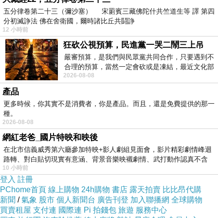
京研發部門的員工，將業務交由美國工程師接
五分律卷第二十三（彌沙塞） 宋罽賓三藏佛陀什共竺道生等 譯 第四
分初滅諍法 佛在舍衛國，爾時諸比丘共鬪諍
管。外界推測這與美國總統當選人川普的政策有
12 小時前
關，不僅讓製造業回歸本土，同時施壓高科技產
狂砍公視預算，民進黨一哭二鬧三上吊
業。不過，這項舉動是「呼應新總統」，還是
嚴審預算，是我們與民眾黨共同合作，只要遇到不
合理的預算，當然一定會砍或是凍結，最近文化部
「被回流」，外界都在在猜測。
2026-08-08
要編列公視和Taiwan plus預算，在110年
產品
▼執行長凱茲。
更多時候，你其實不是消費者，你是產品。而且，還是免費提供的那一
種。
2026-08-08
川普當選後喊出「製造回流」，不少企業被迫或
網紅老爸_國片特映和映後
呼應這項政策，阿里巴巴創辦人馬雲和豐田汽車
在北市信義威秀第六廳參加特映+影人劇組見面會，影片精彩劇情峰迴
社長豐田章男 都承諾創造工作機會，連台積電董
路轉、對白貼切現實有意涵、背景音樂映襯劇情、武打動作認真不含
10 小時前
糊、
事長張忠謀也說不排除到美國設廠。根據陸媒報
登入
註冊
導，位於北京的甲骨文研發部門員工14日收到內
PChome首頁
線上購物
24h購物
書店
露天拍賣
比比昂代購
新聞
/
氣象
股市
個人新聞台
廣告刊登
加入聯播網
全球購物
部信件，聲稱公司因應市場變化，需要整合各中
買賣租屋
支付連
國際連
Pi 拍錢包
旅遊
服務中心
心資源，進行裁員，被裁員工必須在3月底前離