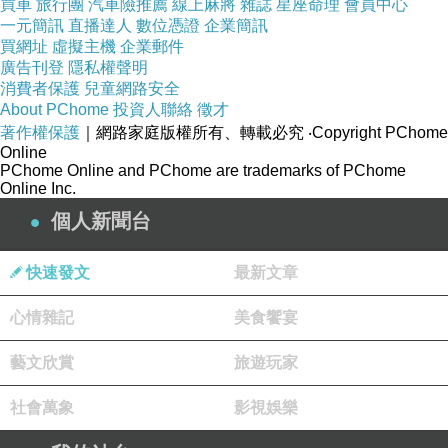
買車
旅行團
汽車險推薦
線上麻將
雜誌
星座命理
會員中心
職。
一元簡訊
直播達人
數位憑證
企業簡訊
買網址
虛擬主機
企業郵件
廣告刊登
隱私權聲明
▼雲端運算服務相當賺錢，未來也有擴大投資的
消費者保護
兒童網路安全
About PChome
投資人聯絡
徵才
計畫。
著作權保護
｜網路家庭版權所有、轉載必究
‧Copyright PChome
Online
PChome Online and PChome are trademarks of PChome
這波裁員影響200多人，也就是裁掉整個北京雲
Online Inc.
端運算、儲存相關團隊；外界好奇，根據最新財
個人新聞台
報，雲端運算和平台服務的收入較前年成長
81%，公司也有擴大投資的計畫，裁員消息相當
快速發文
最新文章
突然。不過，甲骨文尚未證實這項消息。
心情雜記
美食饗宴
▼馬雲提出，將創造百萬個就業機會。（圖／達
藝文欣賞
旅遊玩家
志影像／美聯社／下同
居家牙齒美白費用
）
社會萬象
影視娛樂
甲骨文執行長凱茲（Safra Catz）日前曾承諾支