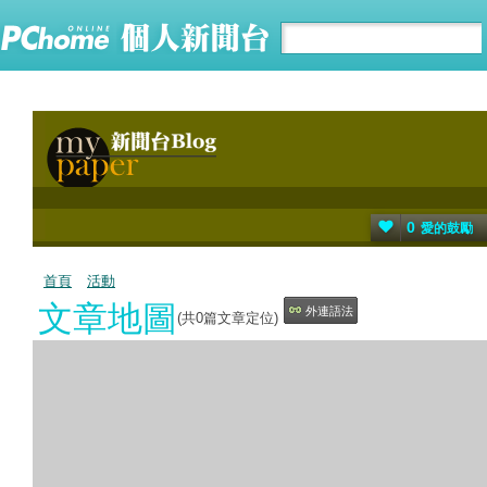
0
愛的鼓勵
首頁
活動
文章地圖
外連語法
(共
0
篇文章定位)