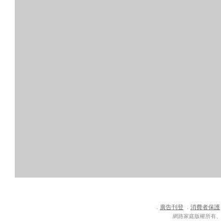
廣告刊登
消費者保護
．
．
網路家庭版權所有、轉載必究