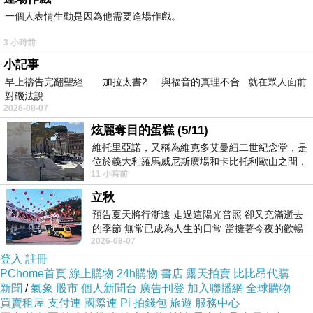
一個人表情生動是因為他需要逢場作戲。
3 小時前
小記事
早上禱告完翻聖經 加拉太書2 與福音的真理不合 就在眾人面前
對磯法說
2026-08-07
炫麗奪目的蛋糕 (5/11)
維托里亞諾，又稱為維克多艾曼紐二世紀念堂，是
位於義大利羅馬威尼斯廣場和卡比托利歐山之間，
11 小時前
用以紀念統一義大利統一後的的第一位國
立秋
預告夏天將行漸遠 走過這陽光普照 卻又充滿逝去
的季節 無常已成為人生的日常 當擁著今夜的歡暢
2026-08-07
舒心 轉眼驟成昨日 而明晨 太陽
登入
註冊
PChome首頁
線上購物
24h購物
書店
露天拍賣
比比昂代購
新聞
/
氣象
股市
個人新聞台
廣告刊登
加入聯播網
全球購物
買賣租屋
支付連
國際連
Pi 拍錢包
旅遊
服務中心