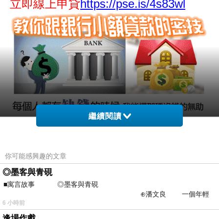
立即線上申貸
https://pse.is/4s83wl
繼續閱讀
你可能感興趣的文章
◎墨客與青硯
■寓言故事 ◎墨客與青硯
⊕潘文良 一個年輕
6 小時前
的墨客，在京城的古玩肆裡
逢場作戲