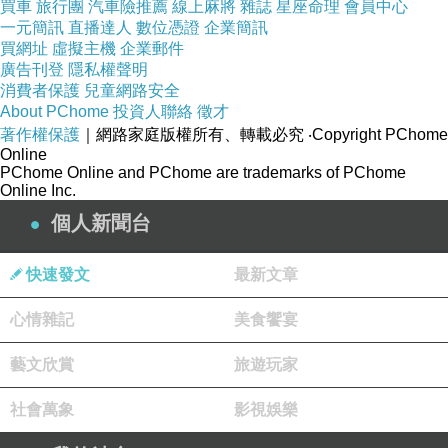
買車
旅行團
汽車險推薦
線上麻將
雜誌
星座命理
會員中心
一元簡訊
直播達人
數位憑證
企業簡訊
買網址
虛擬主機
企業郵件
廣告刊登
隱私權聲明
消費者保護
兒童網路安全
About PChome
投資人聯絡
徵才
著作權保護
｜網路家庭版權所有、轉載必究
‧Copyright PChome
Online
PChome Online and PChome are trademarks of PChome
Online Inc.
個人新聞台
快速發文
最新文章
心情雜記
美食饗宴
藝文欣賞
旅遊玩家
社會萬象
影視娛樂