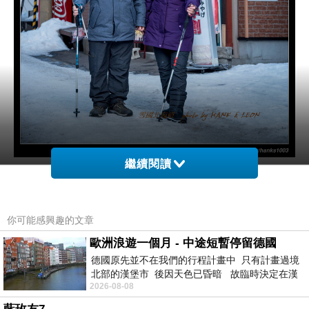
繼續閱讀
辛苦兩老了 在雪地裡走來走去 不過這機會也不
多了 在北海道的旅遊接近尾聲 也代表接觸雪的
時間也不多了 利用這最後機會 好好的感受一下
你可能感興趣的文章
冷吱吱的雪地漫遊吧~
歐洲浪遊一個月 - 中途短暫停留德國
德國原先並不在我們的行程計畫中 只有計畫過境
北部的漢堡市 後因天色已昏暗 故臨時決定在漢
2026-08-08
堡市吃晚餐和過夜