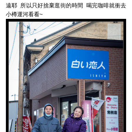
遠耶 所以只好捨棄逛街的時間 喝完咖啡就衝去
小樽運河看看~