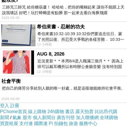
藍玫友7
三師兄三師兄 給你糖葫蘆！ 哈哈哈，把你的嘴糊起來 讓你不能跟上天
說我壞話 好吧！玩打蟑螂是有點髒 那一起來去看白海豚飛躍
2026-08-08
希伯來書 - 忍耐的功夫
希伯來書10:32-10:39 10:32你們要追念往日、蒙
了光照以後、所忍受大爭戰的各樣苦難． 10:33一
13 小時前
面被毀謗、遭患難、成了戲景、叫眾人
AUG 8, 2026
近況更新＊＊本周8/4是入職滿三個月＊＊ 因為上
班可以戴耳機所以有時辦公會聽音樂 沒有特別固
12 小時前
定哪天但就是一周某一天會固定聽'90
社會平衡
把自己的痛苦分享給別人聽的唯一好處，就是這樣做能維持社會平衡。
沿路走還是沿路拍 異國街景難得呀~
2026-08-08
登入
註冊
PChome首頁
線上購物
24h購物
書店
露天拍賣
比比昂代購
新聞
/
氣象
股市
個人新聞台
廣告刊登
加入聯播網
全球購物
買賣租屋
支付連
國際連
Pi 拍錢包
旅遊
服務中心