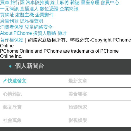
買車
旅行團
汽車險推薦
線上麻將
雜誌
星座命理
會員中心
一元簡訊
直播達人
數位憑證
企業簡訊
買網址
虛擬主機
企業郵件
廣告刊登
隱私權聲明
消費者保護
兒童網路安全
About PChome
投資人聯絡
徵才
著作權保護
｜網路家庭版權所有、轉載必究
‧Copyright PChome
Online
PChome Online and PChome are trademarks of PChome
Online Inc.
過年那段時間疫情正要爆發 所以原本應該是熱
個人新聞台
鬧滾滾的小樽街頭開始變得清淡 我們算幸運的
抓住了出國玩的最後機會 在熱門景點還能享受
快速發文
最新文章
這般輕鬆的氣氛 現在國際的疫情還是好嚴重喔
心情雜記
美食饗宴
要出國不知是何年何月的事了~
藝文欣賞
旅遊玩家
社會萬象
影視娛樂