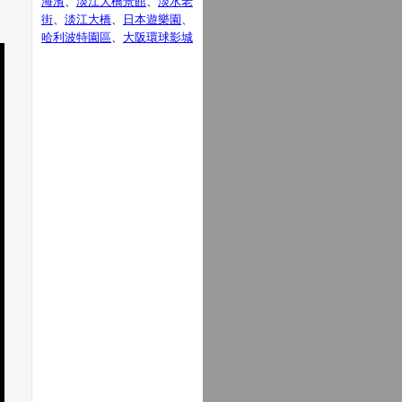
海濱
、
淡江大橋景館
、
淡水老
街
、
淡江大橋
、
日本遊樂園
、
哈利波特園區
、
大阪環球影城