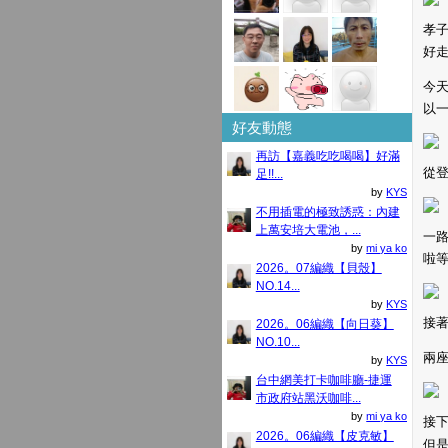
孝子
好走
今天
以一
好友動態
再訪【嘉義吃吃喝喝】好滿
從
足!!...
by
KYS
不用插電的極致誘惑：內建
上萬安培大電池，...
一
by
mi ya ko
啦等
2026。07編織【貝殼】
NO.14...
by
KYS
接
2026。06編織【向日葵】
NO.10...
兩
by
KYS
台中網美打卡咖啡廳-捷運
市政府站黑沃咖啡...
by
mi ya ko
接
2026。06編織【皮克敏】
但