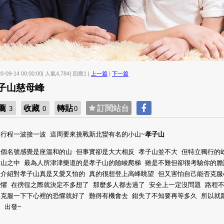
20-09-14 00:00:00| 人氣4,784| 回應1 |
上一篇
|
下一篇
子山慈母峰
薦
收藏
轉貼
訂閱站台
3
0
0
山行程一波接一波 這周要來挑戰新北蠻有名的小山~
孝子山
這個名號感覺是座溫和的山 但事實卻是大大相反 孝子山並不大 但特立獨行的
群山之中 最為人所津津樂道的是孝子山的險峻爬梯 雖是不難但卻很考驗你的
過介紹對孝子山真是又愛又怕的 真的很想登上高峰眺望 但又害怕自己能否克服
懼 在徬徨之際就決定不多想了 那麼多人都去過了 安全上一定沒問題 路程
要克服一下下心裡的恐懼就好了 難得有機會去 錯失了不知要再等多久 所以就
 出發~