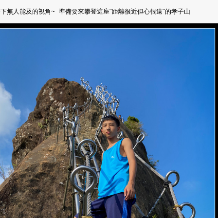
下無人能及的視角~ 準備要來攀登這座"距離很近但心很遠"的孝子山