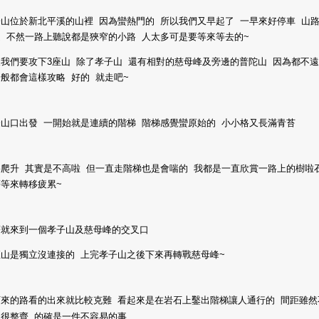
山位於新北平溪的山裡 因為蠻熱門的 所以我們又早起了 一早來好停車 山
 不然一路上聽說都是狹窄的小路 人太多可是要等來等去的~
我們要攻下3座山 除了孝子山 還有相對的慈母峰及旁邊的普陀山 因為都不
般都會這樣攻略 好的 就走吧~
登山口出發 一開始就是連續的階梯 階梯感覺蠻原始的 小小格又長滿青苔
路爬升 其實是不高啦 但一直走階梯也是會喘的 我都是一直欣賞一路上的樹啦
等來轉移疲累~
著就來到一個孝子山及慈母峰的交叉口
座山是獨立沒連接的 上完孝子山之後下來再轉戰慈母峰~
下來的路看的出來就比較克難 看起來是在岩石上鑿出階梯讓人通行的 間距雖然
是很整齊 的確是一件不容易的事