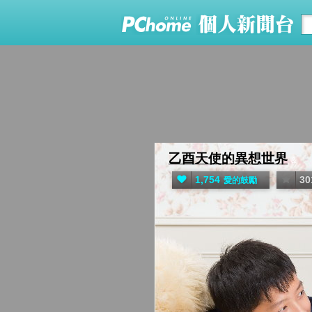
乙酉天使的異想世界
&
1,754
30
愛的鼓勵