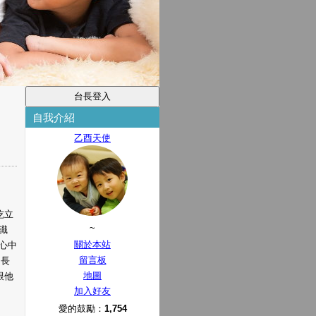
自我介紹
乙酉天使
屹立
~
膽識
關於本站
心中
留言板
不長
地圖
跟他
加入好友
愛的鼓勵：
1,754