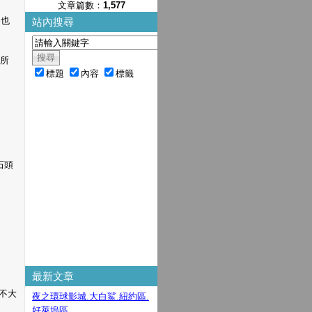
文章篇數：
1,577
路也
站內搜尋
遠所
標題
內容
標籤
石頭
最新文章
不大
夜之環球影城.大白鯊.紐約區.
好萊塢區