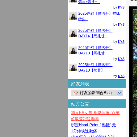
紫皮+岩皮+...
by
KYS
2025迷幻【摩洛哥】貓咪
特集...
by
KYS
2025迷幻【摩洛哥】
DAY14【馬扎甘...
by
KYS
2025迷幻【摩洛哥】
DAY13【馬扎甘...
by
KYS
2025迷幻【摩洛哥】
DAY13【薩非】...
by
KYS
好友列表
好友的新聞台Blog
站方公告
加入PS女孩 組隊瘋搶2百萬
超取登記送咖啡
綁定Hami Point 1點抵1元
1分鐘快速揪痛！