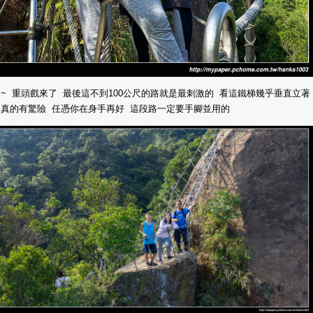
~ 重頭戲來了 最後這不到100公尺的路就是最刺激的 看這鐵梯幾乎垂直立著
路真的有驚險 任憑你在身手再好 這段路一定要手腳並用的