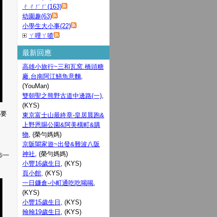
ㄔㄔㄏㄏ(163)
幼園趣(63)
小學生大小事(22)
ㄚ哩ㄚ喳
最新回應
高雄小旅行~三和瓦窯.橋頭糖
廠.台南阿江鱔魚意麵
,
(YouMan)
雙朝聖之熊野古道中邊路(一)
,
(KYS)
都要
東京富士山最終章-皇居晨跑&
上野恩賜公園&阿美橫町&購
物
, (榮勻媽媽)
京阪闔家遊~出發&難波八阪
神社
, (榮勻媽媽)
步一
小豐16歲生日
, (KYS)
頁小館
, (KYS)
一日鐮倉-小町通吃吃喝喝
,
(KYS)
小豐15歲生日
, (KYS)
翰翰19歲生日
, (KYS)