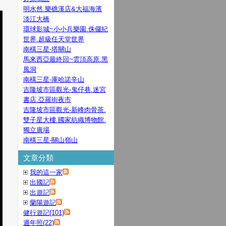
明水然.樂礁溪店&大福海濱
淡江大橋
環球影城~小小兵樂園.侏儸紀
世界.超級任天堂世界
南橫三星-塔關山
馬來西亞最終回~雲頂高原.黑
風洞
南橫三星-庫哈諾辛山
吉隆坡市區觀光-鬼仔巷.迷宮
書店.亞羅街夜市
吉隆坡市區觀光-新峰肉骨茶.
雙子星大樓.國家紡織博物館.
獨立廣場
南橫三星-關山嶺山
文章分類
我的這一家
出國記
出遊記
蘭陽遊記
健行遊記(101)
週年照(22)