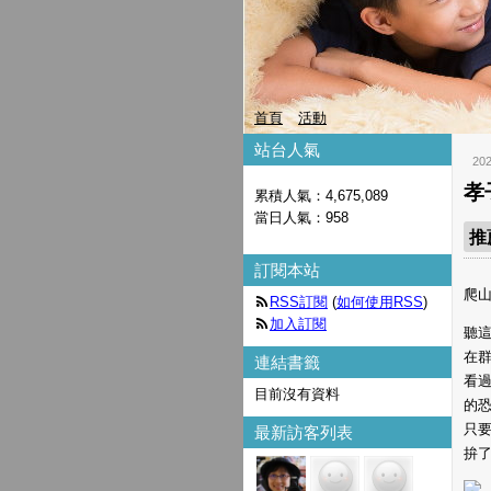
首頁
活動
站台人氣
20
孝
累積人氣：
4,675,089
當日人氣：
958
推
訂閱本站
爬
RSS訂閱
(
如何使用RSS
)
加入訂閱
聽
在
連結書籤
看
目前沒有資料
的恐
只
最新訪客列表
拚了