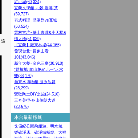
紅毛城(60,324)
宜蘭文學館-九穀 咖啡˙茶
(59,727)
泰式料理~晶湯匙vs瓦城
(53,524)
雲林古坑~華山咖啡&小天梯&
情人橋(51,039)
 這
【宜蘭】羅東林場(44,165)
發現台北~從象山看
101(43,046)
新年大餐~金色三麥(38,918)
"烘爐地"爬山趣&"北一"玩水
樂(38,170)
自來水博物館-游泳池篇
(28,299)
鶯歌陶土DIY之旅(24,510)
三奇美徑-冬山伯朗大道
(23,676)
本台最新標籤
侏儸紀公園乘船遊
、
明水然.
樂礁溪店
、
礁溪鐵板燒
、
大福