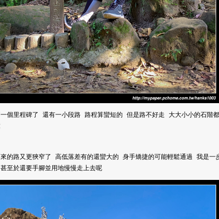
一個里程碑了 還有一小段路 路程算蠻短的 但是路不好走 大大小小的石階
意
下來的路又更狹窄了 高低落差有的還蠻大的 身手矯捷的可能輕鬆通過 我是一
印甚至於還要手腳並用地慢慢走上去呢