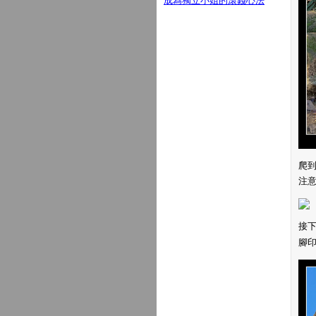
成為獨立小姐的滾錢心法
爬到
注
接
腳