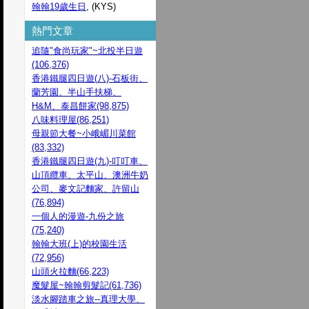
翰翰19歲生日
, (KYS)
熱門文章
追隨"食尚玩家"~北投半日遊
(106,376)
香港鐵腿四日遊(八)-石板街、
蘭芳園、半山手扶梯、
H&M、泰昌餅家(98,875)
八味料理屋(86,251)
母親節大餐~小峨嵋川菜館
(83,332)
香港鐵腿四日遊(九)-叮叮車、
山頂纜車、太平山、澳洲牛奶
公司、麥文記麵家、許留山
(76,894)
一個人的漫遊-九份之旅
(75,240)
翰翰大班(上)的校園生活
(72,956)
山頭火拉麵(66,223)
魔髮屋~翰翰剪髮記(61,736)
淡水腳踏車之旅--真理大學、