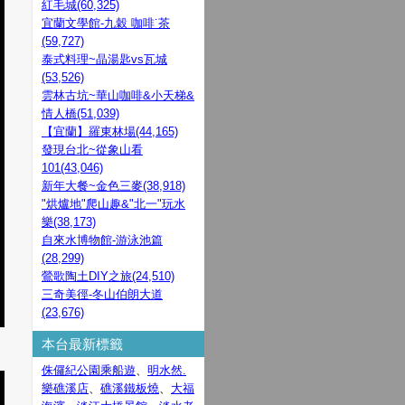
紅毛城(60,325)
宜蘭文學館-九穀 咖啡˙茶
(59,727)
泰式料理~晶湯匙vs瓦城
(53,526)
雲林古坑~華山咖啡&小天梯&
情人橋(51,039)
【宜蘭】羅東林場(44,165)
發現台北~從象山看
101(43,046)
新年大餐~金色三麥(38,918)
"烘爐地"爬山趣&"北一"玩水
樂(38,173)
自來水博物館-游泳池篇
(28,299)
鶯歌陶土DIY之旅(24,510)
三奇美徑-冬山伯朗大道
(23,676)
本台最新標籤
侏儸紀公園乘船遊
、
明水然.
樂礁溪店
、
礁溪鐵板燒
、
大福