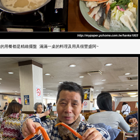
本的用餐都是精緻擺盤 滿滿一桌的料理及用具很豐盛阿~