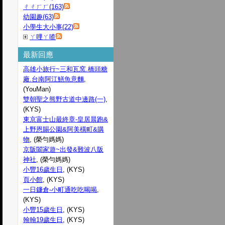
ㄔㄔㄏㄏ(163)
幼園趣(63)
小學生大小事(22)
ㄚ哩ㄚ喳
最新回應
高雄小旅行~三和瓦窯.橋頭糖
廠.台南阿江鱔魚意麵
,
(YouMan)
雙朝聖之熊野古道中邊路(一)
,
(KYS)
東京富士山最終章-皇居晨跑&
上野恩賜公園&阿美橫町&購
物
, (榮勻媽媽)
京阪闔家遊~出發&難波八阪
神社
, (榮勻媽媽)
小豐16歲生日
, (KYS)
頁小館
, (KYS)
一日鐮倉-小町通吃吃喝喝
,
(KYS)
小豐15歲生日
, (KYS)
翰翰19歲生日
, (KYS)