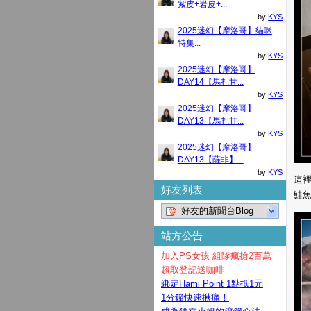
紫皮+岩皮+...
by
KYS
2025迷幻【摩洛哥】貓咪
特集...
by
KYS
2025迷幻【摩洛哥】
DAY14【馬扎甘...
by
KYS
2025迷幻【摩洛哥】
DAY13【馬扎甘...
by
KYS
2025迷幻【摩洛哥】
DAY13【薩非】...
by
KYS
這裡
好友列表
鮭魚
好友的新聞台Blog
站方公告
加入PS女孩 組隊瘋搶2百萬
超取登記送咖啡
綁定Hami Point 1點抵1元
1分鐘快速揪痛！