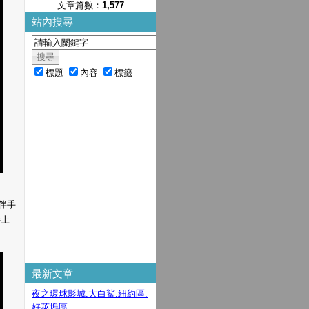
文章篇數：
1,577
站內搜尋
標題
內容
標籤
伴手
接上
最新文章
夜之環球影城.大白鯊.紐約區.
好萊塢區