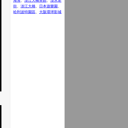
海濱
、
淡江大橋景館
、
淡水老
街
、
淡江大橋
、
日本遊樂園
、
哈利波特園區
、
大阪環球影城