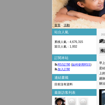
首頁
活動
站台人氣
20
網
累積人氣：
4,676,315
當日人氣：
1,002
推
訂閱本站
早上
RSS訂閱
(
如何使用RSS
)
是
加入訂閱
上的
連結書籤
趟
辦法
目前沒有資料
最新訪客列表