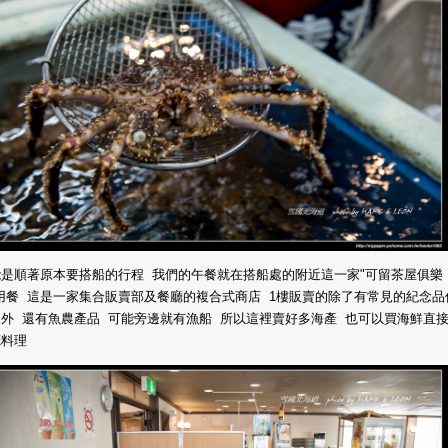
能是順著原本要搭船的行程 我們的午餐就在搭船處的附近這一家"可留茶屋俱樂
用餐 這是一家集合販賣部及餐廳的複合式商店 1樓販賣的除了有常見的紀念品
外 還有魚農產品 可能旁邊就有漁船 所以這裡賣好多海產 也可以買海鮮直
廳料理