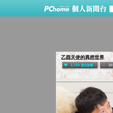
乙酉天使的異想世界
&
1,754
30
愛的鼓勵