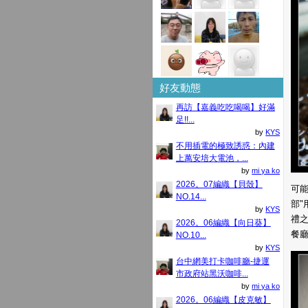
好友動態
再訪【嘉義吃吃喝喝】好滿
足!!...
by
KYS
不用插電的極致誘惑：內建
上萬安培大電池，...
by
mi ya ko
2026。07編織【貝殼】
可
NO.14...
部"
by
KYS
禮之
2026。06編織【向日葵】
餐
NO.10...
by
KYS
台中網美打卡咖啡廳-捷運
市政府站黑沃咖啡...
by
mi ya ko
2026。06編織【皮克敏】