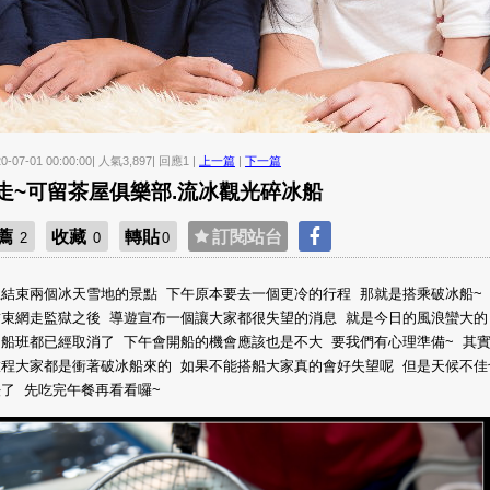
20-07-01 00:00:00| 人氣3,897| 回應1 |
上一篇
|
下一篇
走~可留茶屋俱樂部.流冰觀光碎冰船
薦
收藏
轉貼
訂閱站台
2
0
0
結束兩個冰天雪地的景點 下午原本要去一個更冷的行程 那就是搭乘破冰船~
結束網走監獄之後 導遊宣布一個讓大家都很失望的消息 就是今日的風浪蠻大的
船班都已經取消了 下午會開船的機會應該也是不大 要我們有心理準備~ 其
旅程大家都是衝著破冰船來的 如果不能搭船大家真的會好失望呢 但是天候不佳
了 先吃完午餐再看看囉~