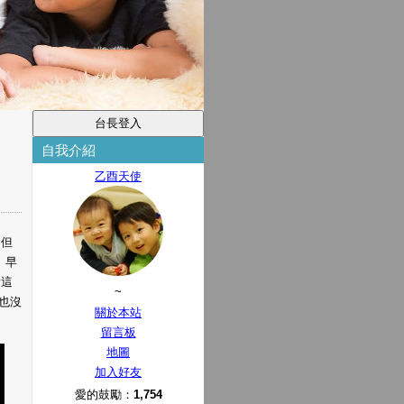
自我介紹
乙酉天使
 但
 早
實這
~
也沒
關於本站
留言板
地圖
加入好友
愛的鼓勵：
1,754