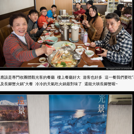
應該是專門收團體觀光客的餐廳 樓上餐廳好大 遊客也好多 這一餐我們要吃"
及長腳蟹火鍋"大餐 冷冷的天氣吃火鍋最對味了 還能大啖長腳蟹喔~