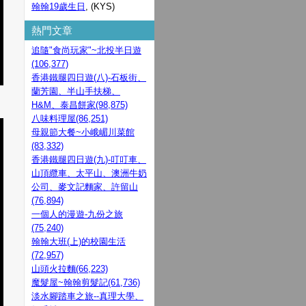
翰翰19歲生日
, (KYS)
熱門文章
追隨"食尚玩家"~北投半日遊
(106,377)
香港鐵腿四日遊(八)-石板街、
蘭芳園、半山手扶梯、
H&M、泰昌餅家(98,875)
八味料理屋(86,251)
母親節大餐~小峨嵋川菜館
(83,332)
香港鐵腿四日遊(九)-叮叮車、
山頂纜車、太平山、澳洲牛奶
公司、麥文記麵家、許留山
(76,894)
一個人的漫遊-九份之旅
(75,240)
翰翰大班(上)的校園生活
(72,957)
山頭火拉麵(66,223)
魔髮屋~翰翰剪髮記(61,736)
淡水腳踏車之旅--真理大學、