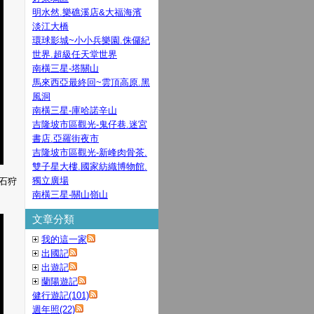
明水然.樂礁溪店&大福海濱
淡江大橋
環球影城~小小兵樂園.侏儸紀
世界.超級任天堂世界
南橫三星-塔關山
馬來西亞最終回~雲頂高原.黑
風洞
南橫三星-庫哈諾辛山
吉隆坡市區觀光-鬼仔巷.迷宮
書店.亞羅街夜市
吉隆坡市區觀光-新峰肉骨茶.
雙子星大樓.國家紡織博物館.
獨立廣場
石狩
南橫三星-關山嶺山
文章分類
我的這一家
出國記
出遊記
蘭陽遊記
健行遊記(101)
週年照(22)