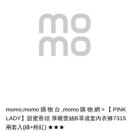
momo,momo購物台,momo購物網>【PINK
LADY】甜蜜香頌 厚襯蕾絲B罩成套內衣褲7315
兩套入(綠+粉紅) ★★★