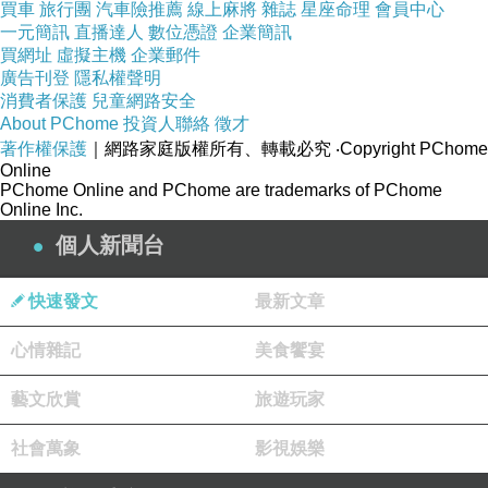
更多資料、資訊參考分享↓↓↓
買車
旅行團
汽車險推薦
線上麻將
雜誌
星座命理
會員中心
一元簡訊
直播達人
數位憑證
企業簡訊
買網址
虛擬主機
企業郵件
廣告刊登
隱私權聲明
消費者保護
兒童網路安全
About PChome
投資人聯絡
徵才
著作權保護
｜網路家庭版權所有、轉載必究
‧Copyright PChome
Online
PChome Online and PChome are trademarks of PChome
Online Inc.
個人新聞台
快速發文
最新文章
心情雜記
美食饗宴
藝文欣賞
旅遊玩家
社會萬象
影視娛樂