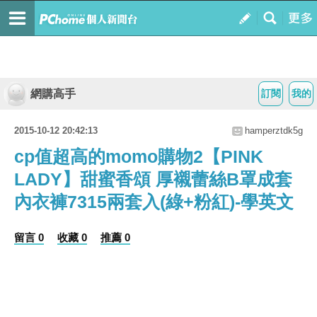
網購高手
訂閱
我的
2015-10-12 20:42:13
hamperztdk5g
cp值超高的momo購物2【PINK
LADY】甜蜜香頌 厚襯蕾絲B罩成套
內衣褲7315兩套入(綠+粉紅)-學英文
留言 0
收藏 0
推薦 0