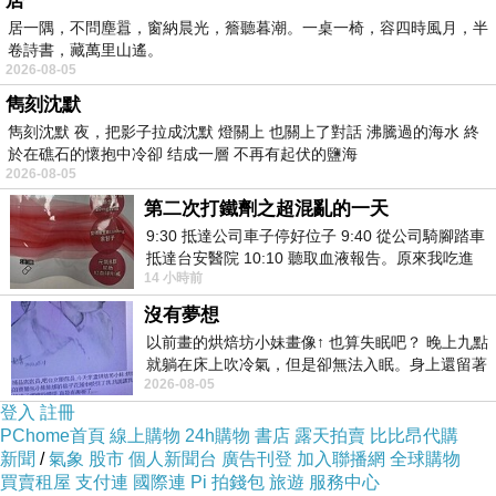
居
居一隅，不問塵囂，窗納晨光，簷聽暮潮。一桌一椅，容四時風月，半
卷詩書，藏萬里山遙。
想要購買【PINK LADY】甜蜜香頌 厚襯蕾絲B罩
2026-08-05
成套內衣褲7315兩套入(綠+粉紅)已經想很多天
雋刻沈默
了!也求助谷哥大神 發現【PINK LADY】甜蜜香
雋刻沈默 夜，把影子拉成沈默 燈關上 也關上了對話 沸騰過的海水 終
於在礁石的懷抱中冷卻 结成一層 不再有起伏的鹽海
頌 厚襯蕾絲B罩成套內衣褲7315兩套入(綠+粉紅)
2026-08-05
的評價真的不錯想想哪裡買最便宜.心得文.試用
第二次打鐵劑之超混亂的一天
文.分享文行李箱/旅遊用品分享推薦.好用.推薦.評
9:30 抵達公司車子停好位子 9:40 從公司騎腳踏車
抵達台安醫院 10:10 聽取血液報告。原來我吃進
價.熱銷.開箱文.優缺點比較
14 小時前
去的 B12 彌可保並非沒有吸收而是超
沒有夢想
最後選擇在這購買【PINK LADY】甜蜜香頌 厚
以前畫的烘焙坊小妹畫像↑ 也算失眠吧？ 晚上九點
襯蕾絲B罩成套內衣褲7315兩套入(綠+粉紅) 的原
就躺在床上吹冷氣，但是卻無法入眠。身上還留著
2026-08-05
四點多跑的六公里的疲
因,是因為比較有保障,也不會遇到詐騙集團,所以
登入
註冊
才選擇在這購入
PChome首頁
線上購物
24h購物
書店
露天拍賣
比比昂代購
新聞
/
氣象
股市
個人新聞台
廣告刊登
加入聯播網
全球購物
買賣租屋
支付連
國際連
Pi 拍錢包
旅遊
服務中心