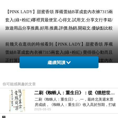
【PINK LADY】甜蜜香頌 厚襯蕾絲B罩成套內衣褲7315兩
套入(綠+粉紅)哪裡買最便宜.心得文.試用文.分享文行李箱/
旅遊用品分享推薦.好用.推薦.評價.熱銷.開箱文.優缺點比較
前幾天在逛街的時候看到【PINK LADY】甜蜜香頌 厚襯
蕾絲B罩成套內衣褲7315兩套入(綠+粉紅) 覺得很心動而且
正打算買【PINK LADY】甜蜜香頌 厚襯蕾絲B罩成套內衣
繼續閱讀
褲7315兩套入(綠+粉紅)
你可能感興趣的文章
但是我想【PINK LADY】甜蜜香頌 厚襯蕾絲B罩成套內衣
二刷《蜘蛛人：重生日》：從《狸想世界》到《怪奇物語》
褲7315兩套入(綠+粉紅) 在網路上買應該會比較便宜，
二刷《蜘蛛人：重生日》。.一，最終北美週末票
【PINK LADY】甜蜜香頌 厚襯蕾絲B罩成套內衣褲7315兩
房成績，《蜘蛛人：重生日》收入高於預期，打破
套入(綠+粉紅)而且24小時都能買，上網慢慢挑選，不用等
2026-08-05
《復仇者聯盟：終局之戰》記錄，成為
店家開門也不用看店員臉色