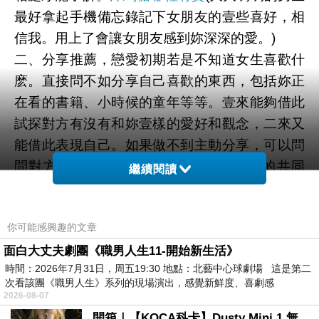
最好拿起手機備忘錄記下女朋友的壹些喜好，相
信我。用上了會讓女朋友感到妳深深的愛。)
二、分享推薦，戀愛初期若是不知道女生喜歡什
麽。直接問不如分享自己喜歡的東西，包括妳正
在看的書籍、小時候的童年等等。壹來能夠借此
試探對方有沒有和妳壹樣的愛好和觀念，二來又
能借此表現自己。如果做不到主動分享，可以問
問對方喜歡什麽。從這之中找到兩個人的共同
繼續閱讀
點，發現兩個人的不同點。 簡直不要太有趣哦～
三、談談自己的未來規劃和對愛情的觀念。這個
你可能感興趣的文章
很重要，從壹個人夢想的生活可以看出他跟妳是
面白大丈夫劇團《職男人生11-開始新生活》
不是壹路人。未來會選擇比較穩定、安逸的生活
時間：2026年7月31日，周五19:30 地點：北藝中心球劇場 這是第二
的人通常比較隨和、淡泊名利非常註重生活品
次看該團《職男人生》系列的現場演出，感覺新鮮度、喜劇感
質。喜歡豪華高檔生活的人會比較自信並有壹定
2026-08-07
才華等等，那談愛情觀又可以看出這個人對愛情
開箱｜【KOCA科卡】Dusty Mini 1 無線手持吸塵器