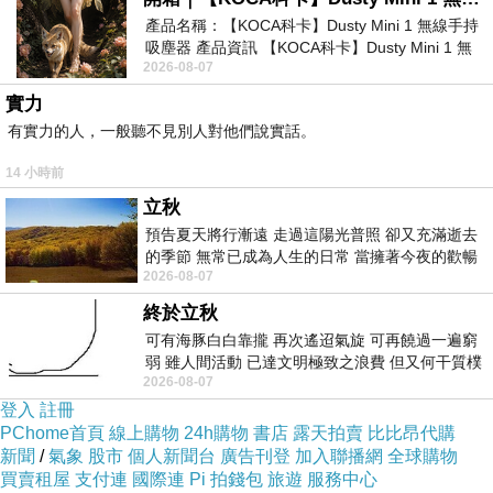
的理解和看法。壹般會用壹個案例(可以是別人的
產品名稱：【KOCA科卡】Dusty Mini 1 無線手持
吸塵器 產品資訊 【KOCA科卡】Dusty Mini 1 無
愛情)牽引這個話題出來，兩個人表達自己的立場
2026-08-07
線手持吸塵器評語： 能吸、能吹兼具兩
和觀點。
加強版悍馬糖
繼而談到小目標、大目標
實力
的人生理想和規劃。
有實力的人，一般聽不見別人對他們說實話。
兩個人聊生活聊家庭，聊完理想聊觀念想法。最
14 小時前
怕就是這些都說完了，兩個人就不知下壹步該說
立秋
啥了。
汗馬糖功效
汗馬糖副作用
其實真正的愛
預告夏天將行漸遠 走過這陽光普照 卻又充滿逝去
情不壹定要說多少聊多少，愛情最令人羨慕的不
的季節 無常已成為人生的日常 當擁著今夜的歡暢
2026-08-07
舒心 轉眼驟成昨日 而明晨 太陽
是妳愛我我愛妳。而是兩個心心相印的人壹起做
終於立秋
彼此想做事情，經歷彼此都沒有經歷的故事。
汗
可有海豚白白靠攏 再次遙迢氣旋 可再饒過一遍窮
馬糖官網
更多貼文分享請
點擊進入
弱 雖人間活動 已達文明極致之浪費 但又何干質樸
2026-08-07
者 只能白白陪葬
https://www.hamer.tw
登入
註冊
PChome首頁
線上購物
24h購物
書店
露天拍賣
比比昂代購
新聞
/
氣象
股市
個人新聞台
廣告刊登
加入聯播網
全球購物
買賣租屋
支付連
國際連
Pi 拍錢包
旅遊
服務中心