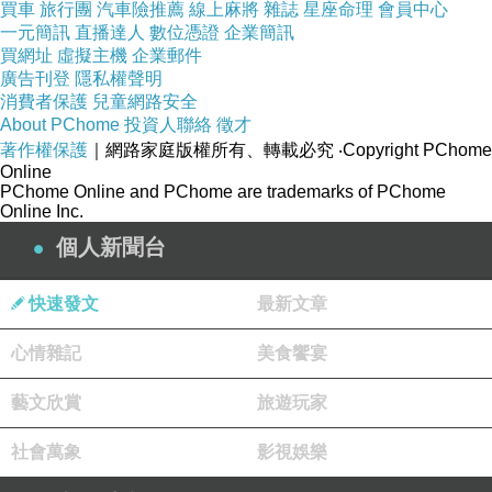
買車
旅行團
汽車險推薦
線上麻將
雜誌
星座命理
會員中心
一元簡訊
直播達人
數位憑證
企業簡訊
買網址
虛擬主機
企業郵件
廣告刊登
隱私權聲明
消費者保護
兒童網路安全
About PChome
投資人聯絡
徵才
著作權保護
｜網路家庭版權所有、轉載必究
‧Copyright PChome
Online
PChome Online and PChome are trademarks of PChome
Online Inc.
個人新聞台
快速發文
最新文章
心情雜記
美食饗宴
藝文欣賞
旅遊玩家
社會萬象
影視娛樂