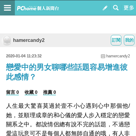
hamercandy2
訂閱
我的
2020-01-04 11:23:32
hamercandy2
戀愛中的男女聊哪些話題容易增進彼
此感情？
留言 0
收藏 0
推薦 0
人生最大驚喜莫過於壹不小心遇到心中那個他/
她，並順理成章的和心儀的愛人步入穩定的戀愛
關系之中。都說情侶總有說不完的話題，不過戀
愛這玩意可不是每個人都無師自通的哦，有人非