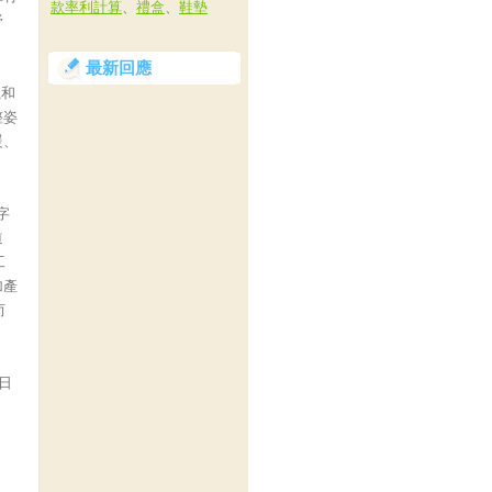
款率利計算
、
禮盒
、
鞋墊
舒
最新回應
龍和
整姿
暖、
字
道
工
加產
而
日