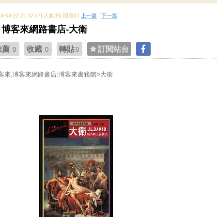
14-04-22 21:32:47| 人氣35| 回應0 |
上一篇
|
下一篇
博客來網路書店-大衛
推薦
收藏
轉貼
訂閱站台
0
0
0
客來,博客來網路書店:博客來書籍館>大衛