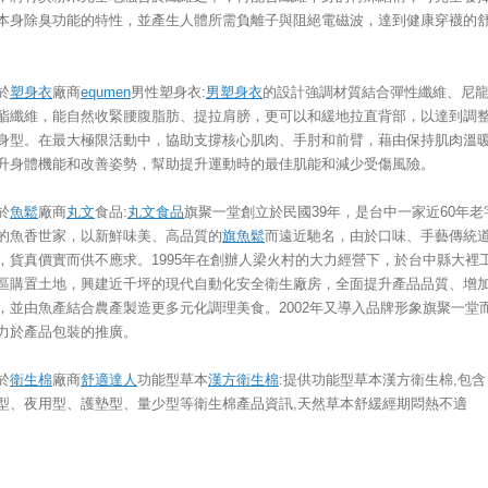
本身除臭功能的特性，並產生人體所需負離子與阻絕電磁波，達到健康穿襪的
。
於
塑身衣
廠商
equmen
男性塑身衣:
男塑身衣
的設計強調材質結合彈性纖維、尼
酯纖維，能自然收緊腰腹脂肪、提拉肩膀，更可以和緩地拉直背部，以達到調
身型。在最大極限活動中，協助支撐核心肌肉、手肘和前臂，藉由保持肌肉溫
升身體機能和改善姿勢，幫助提升運動時的最佳肌能和減少受傷風險。
於
魚鬆
廠商
丸文
食品:
丸文食品
旗聚一堂創立於民國39年，是台中一家近60年老
的魚香世家，以新鮮味美、高品質的
旗魚鬆
而遠近馳名，由於口味、手藝傳統
，貨真價實而供不應求。1995年在創辦人梁火村的大力經營下，於台中縣大裡
區購置土地，興建近千坪的現代自動化安全衛生廠房，全面提升產品品質、增
，並由魚產結合農產製造更多元化調理美食。2002年又導入品牌形象旗聚一堂
力於產品包裝的推廣。
於
衛生棉
廠商
舒適達人
功能型草本
漢方衛生棉
:提供功能型草本漢方衛生棉,包含
型、夜用型、護墊型、量少型等衛生棉產品資訊,天然草本舒緩經期悶熱不適