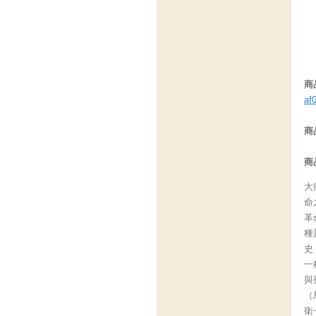
商
af
商
商
大
命
革
種
史
一
與
（
衛