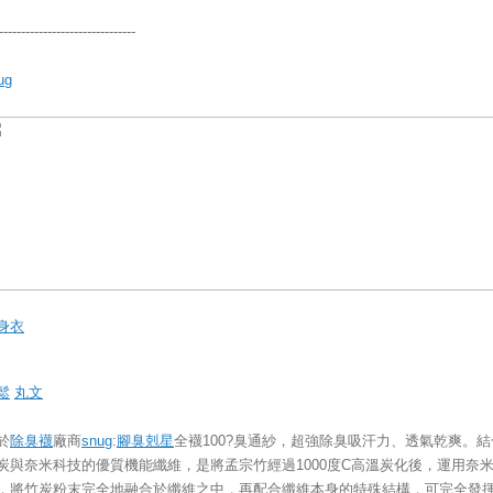
-------------------------------
ug
身衣
鬆
丸文
於
除臭襪
廠商
snug
:
腳臭剋星
全襪100?臭通紗，超強除臭吸汗力、透氣乾爽。結
炭與奈米科技的優質機能纖維，是將孟宗竹經過1000度C高溫炭化後，運用奈
，將竹炭粉末完全地融合於纖維之中，再配合纖維本身的特殊結構，可完全發