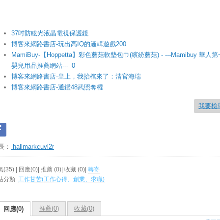
37吋防眩光液晶電視保護鏡
博客來網路書店-玩出高IQ的邏輯遊戲200
MamiBuy-【Hoppetta】彩色蘑菇軟墊包巾(繽紛蘑菇) - ---Mamibuy 華人
嬰兒用品推薦網站---_0
博客來網路書店-皇上，我抬棺來了：清官海瑞
博客來網路書店-通鑑48武照奪權
我要檢
長：
hallmarkcuvl2r
(35) | 回應(0)| 推薦 (
0
)| 收藏 (
0
)|
轉寄
站分類:
工作甘苦(工作心得、創業、求職)
推薦(
0
)
收藏(
0
)
回應(0)