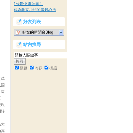
1分鐘快速揪痛！
成為獨立小姐的滾錢心法
好友列表
好友的新聞台Blog
站內搜尋
標題
內容
標籤
大革
法國
。這
歷
表現
閒靜
）、
錄大
的高