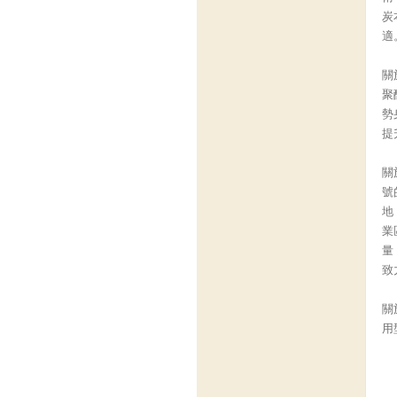
炭
適
關
聚
勢
提
關
號
地
業
量
致
關
用