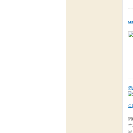
----
sn
塑
魚
關
竹
術