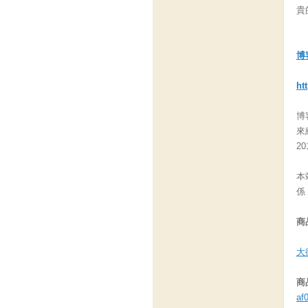
貴
博
ht
博
來
2
本
係
商
大
商
af