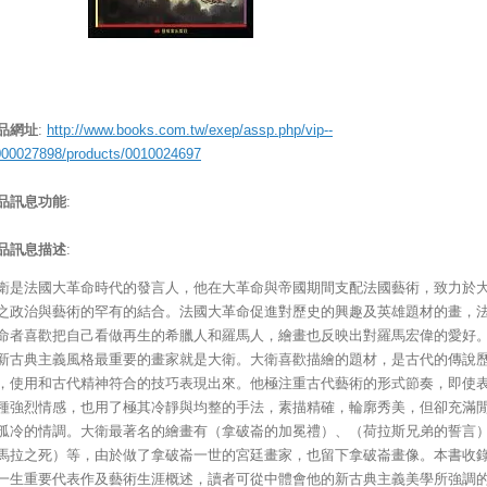
品網址
:
http://www.books.com.tw/exep/assp.php/vip--
000027898/products/0010024697
品訊息功能
:
品訊息描述
:
衛是法國大革命時代的發言人，他在大革命與帝國期間支配法國藝術，致力於
之政治與藝術的罕有的結合。法國大革命促進對歷史的興趣及英雄題材的畫，
命者喜歡把自己看做再生的希臘人和羅馬人，繪畫也反映出對羅馬宏偉的愛好
新古典主義風格最重要的畫家就是大衛。大衛喜歡描繪的題材，是古代的傳說
，使用和古代精神符合的技巧表現出來。他極注重古代藝術的形式節奏，即使
種強烈情感，也用了極其冷靜與均整的手法，素描精確，輪廓秀美，但卻充滿
孤冷的情調。大衛最著名的繪畫有（拿破崙的加冕禮）、（荷拉斯兄弟的誓言
馬拉之死）等，由於做了拿破崙一世的宮廷畫家，也留下拿破崙畫像。本書收
一生重要代表作及藝術生涯概述，讀者可從中體會他的新古典主義美學所強調