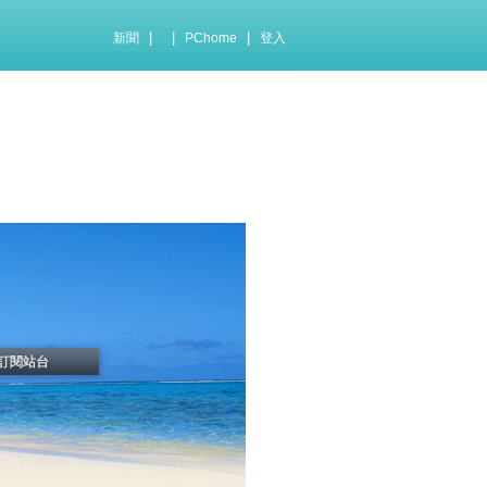
|
|
|
新聞
PChome
登入
訂閱站台