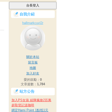
自我介紹
hallmarkcuvl2r
關於本站
留言板
地圖
加入好友
愛的鼓勵：
0
文章篇數：
1,784
站方公告
加入PS女孩 組隊瘋搶2百萬
超取登記送咖啡
綁定Hami Point 1點抵1元