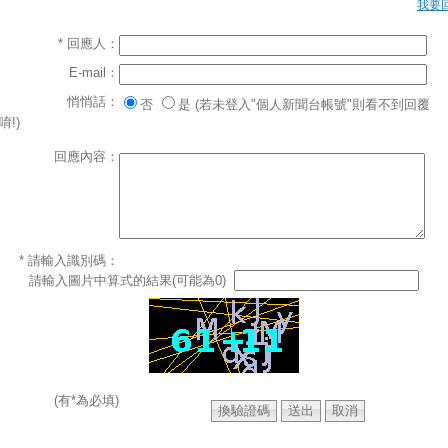
我要
* 回應人：
E-mail：
悄悄話：
否
是 (若未登入"個人新聞台帳號"則看不到回覆
唷!)
回應內容：
* 請輸入識別碼：
請輸入圖片中算式的結果(可能為0)
(有*為必填)