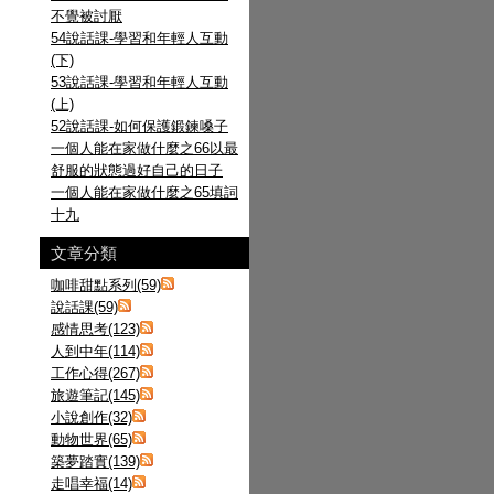
不覺被討厭
54說話課-學習和年輕人互動
(下)
53說話課-學習和年輕人互動
(上)
52說話課-如何保護鍛鍊嗓子
一個人能在家做什麼之66以最
舒服的狀態過好自己的日子
一個人能在家做什麼之65填詞
十九
文章分類
咖啡甜點系列(59)
說話課(59)
感情思考(123)
人到中年(114)
工作心得(267)
旅遊筆記(145)
小說創作(32)
動物世界(65)
築夢踏實(139)
走唱幸福(14)