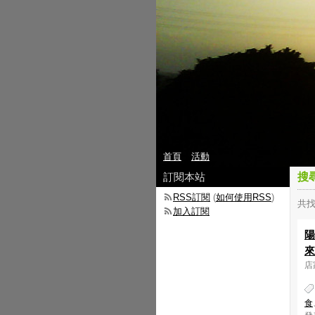
首頁
活動
訂閱本站
搜
RSS訂閱
(
如何使用RSS
)
共找
加入訂閱
陽
來
店家
食