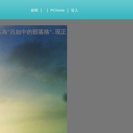
|
|
|
新聞
PChome
登入
為"呂如中的部落格". 現正