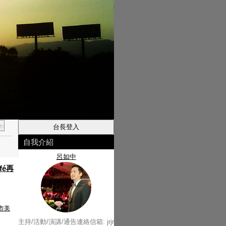
自我介紹
呂如中
fé再
市美
主持/活動/演講/通告連絡信箱: jrjr