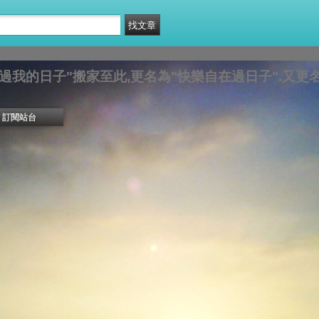
過我的日子"搬家至此,更名為"快樂自在過日子".又更名
訂閱站台