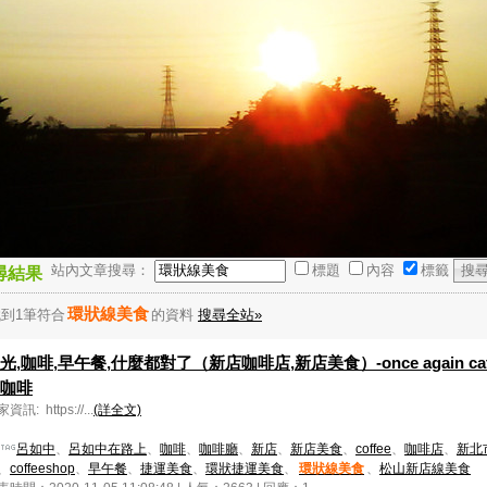
站內文章搜尋：
標題
內容
標籤
尋結果
環狀線美食
到1筆符合
的資料
搜尋全站»
光,咖啡,早午餐,什麼都對了（新店咖啡店,新店美食）-once again ca
咖啡
資訊: https://...
(詳全文)
呂如中
、
呂如中在路上
、
咖啡
、
咖啡廳
、
新店
、
新店美食
、
coffee
、
咖啡店
、
新北
、
coffeeshop
、
早午餐
、
捷運美食
、
環狀捷運美食
、
環狀線美食
、
松山新店線美食