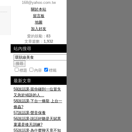
168@yahoo.com.tw
關於本站
留言板
地圖
加入好友
愛的鼓勵：
83
文章篇數：
1,932
站內搜尋
標題
內容
標籤
最新文章
59說話課-當你碰到一位冒失
又急於傾訴的人…
58說話課-下台一條龍,上台一
條蟲?
57說話課-聲音保養
56說話課-說話好聽是天賦異
稟還是後天訓練?
55說話課-為什麼聊天竟不知