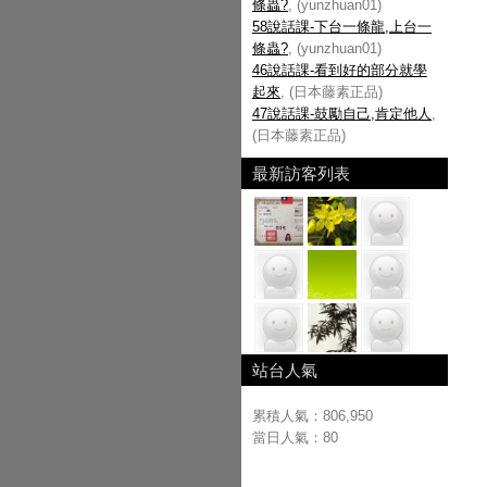
條蟲?
, (yunzhuan01)
58說話課-下台一條龍,上台一
條蟲?
, (yunzhuan01)
46說話課-看到好的部分就學
起來
, (日本藤素正品)
47說話課-鼓勵自己,肯定他人
,
(日本藤素正品)
最新訪客列表
站台人氣
累積人氣：
806,950
當日人氣：
80