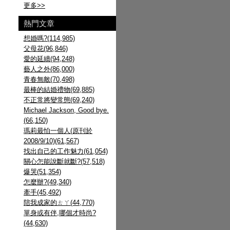
更多
>>
熱門文章
想婚嗎?(114,985)
父母花(96,846)
愛的延續(94,248)
藝人之外(86,000)
青春無敵(70,498)
最棒的結婚禮物(69,885)
不正常將變常態(69,240)
Michael Jackson, Good bye.
(66,150)
瑪莉最怕一個人(原刊於
2008/9/10)(61,567)
找出自己的工作魅力(61,054)
關心怎能說斷就斷?(57,518)
爆哭(51,354)
怎麼辦?(49,340)
牽手(45,492)
陪我成家的ㄊㄚ(44,770)
單身或有伴,哪個才時尚?
(44,630)