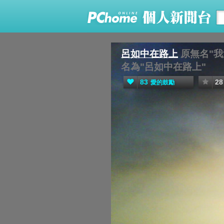
呂如中在路上
原無名"我
名為"呂如中在路上"
83
28
愛的鼓勵