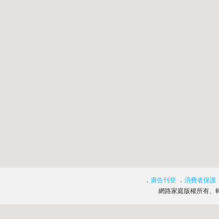
．
廣告刊登
．
消費者保護
網路家庭版權所有、轉載必究 