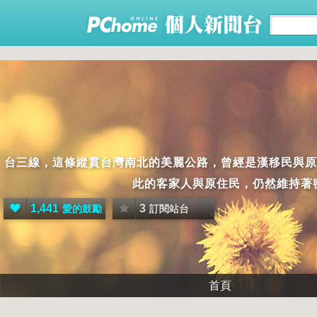
台三線，這條縱貫台灣南北的美麗公路，曾經是漢移民與原
此的客家人與原住民，仍然維持著
1,441
3
愛的鼓勵
訂閱站台
首頁