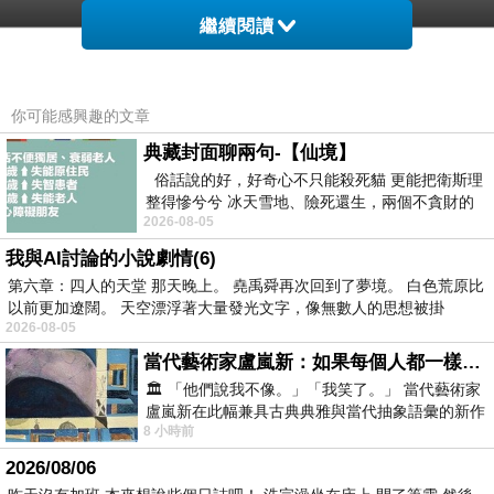
繼續閱讀
★一種價錢三種享受!
★可拆開分別使用，同時帶兩個寶寶出門最方便
你可能感興趣的文章
典藏封面聊兩句-【仙境】
★透氣親膚材質，多處口袋可收納隨身小物
俗話說的好，好奇心不只能殺死貓 更能把衛斯理
整得慘兮兮 冰天雪地、險死還生，兩個不貪財的
2026-08-05
人尋什麼寶？ 人家追尋愛情還
我與AI討論的小說劇情(6)
第六章：四人的天堂 那天晚上。 堯禹舜再次回到了夢境。 白色荒原比
以前更加遼闊。 天空漂浮著大量發光文字，像無數人的思想被掛
2026-08-05
當代藝術家盧嵐新：如果每個人都一樣，這世界該有多無聊？
🏛️ 「他們說我不像。」「我笑了。」 當代藝術家
盧嵐新在此幅兼具古典典雅與當代抽象語彙的新作
8 小時前
中，以沈靜的藍色空間為背景，描繪了
2026/08/06