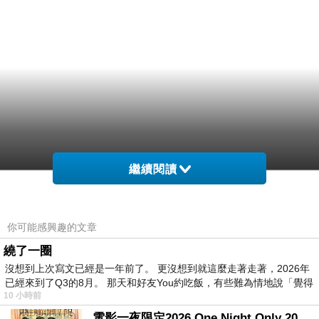
繼續閱讀
你可能感興趣的文章
繞了一圈
沒想到上次寫文已經是一年前了。 更沒想到就這麼走著走著，2026年
已經來到了Q3的8月。 那天和好友You約吃飯，有些難為情地說「覺得
10 小時前
商品網址
:
@南屯手機王@ APPLE I PAD MINI4
電影一夜限定2026 One Night Only 2026 movie