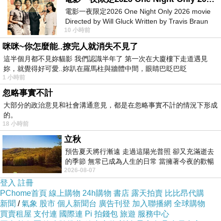
16G 4G版 (宅配免運費)
電影一夜限定2026 One Night Only 2026 movie
Directed by Will Gluck Written by Travis Braun
10 小時前
Starring Monica Barbaro
商品訊息功能
:
咪咪~你怎麼能..撩完人就消失不見了
這半個月都不見妳貓影 我們認識半年了 第一次在大廈樓下走道遇見
妳，就覺得好可愛..妳趴在羅馬柱與牆體中間，眼睛巴眨巴眨
商品訊息描述
:
1 小時前
忽略事實不計
商品訊息簡述
:
大部分的政治意見和社會溝通意見，都是在忽略事實不計的情況下形成
的。
18 小時前
@南屯手機王@ APPLE I PAD MINI4 16G 4G版
立秋
(宅配免運費)
預告夏天將行漸遠 走過這陽光普照 卻又充滿逝去
的季節 無常已成為人生的日常 當擁著今夜的歡暢
2026-08-07
舒心 轉眼驟成昨日 而明晨 太陽
商品網址
:
http://pinkrose.info/redirect.php?
登入
註冊
k=17f578e5df92f5f03c696700b484d3a8&uid1
PChome首頁
線上購物
24h購物
書店
露天拍賣
比比昂代購
=&uid2=&uid3=&uid4=&uid5=
新聞
/
氣象
股市
個人新聞台
廣告刊登
加入聯播網
全球購物
買賣租屋
支付連
國際連
Pi 拍錢包
旅遊
服務中心