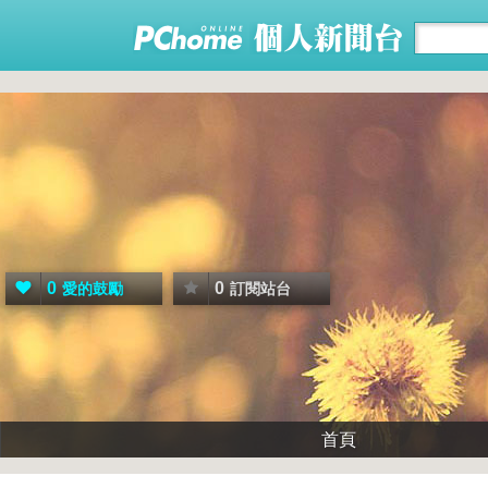
0
0
愛的鼓勵
訂閱站台
首頁