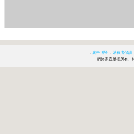
．
廣告刊登
．
消費者保護
網路家庭版權所有、轉載必究 