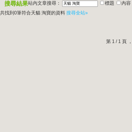
搜尋結果
站內文章搜尋：
標題
內容
共找到0筆符合
天貓 淘寶
的資料
搜尋全站»
第 1 / 1 