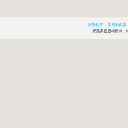
．
廣告刊登
．
消費者保護
網路家庭版權所有、轉載必究 