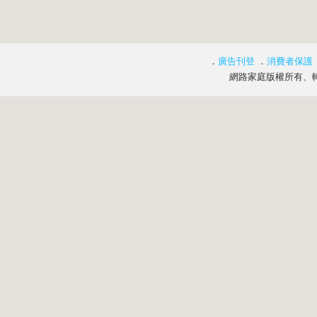
．
廣告刊登
．
消費者保護
網路家庭版權所有、轉載必究 