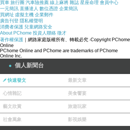
買車
旅行團
汽車險推薦
線上麻將
雜誌
星座命理
會員中心
LADY鏈帶手拿包 BLX-20204 ★ 超值免運加價
一元簡訊
直播達人
數位憑證
企業簡訊
購
買網址
虛擬主機
企業郵件
廣告刊登
隱私權聲明
消費者保護
兒童網路安全
商品網址
:
About PChome
投資人聯絡
徵才
著作權保護
｜網路家庭版權所有、轉載必究
‧Copyright PChome
http://product.mobchannels.com/redirect.php?
Online
k=c2c7ec16050be7c4360af30f3c47b728&uid1
PChome Online and PChome are trademarks of PChome
Online Inc.
=&uid2=&uid3=&uid4=&uid5=
個人新聞台
快速發文
最新文章
淘寶雙11優惠優惠搶購去
心情雜記
美食饗宴
雙11購物節天貓該怎麼購買?看這篇就對了
藝文欣賞
旅遊玩家
【教學】天貓淘寶綱血拼購買狂歡節!
雙11由來怎麼買?購買經驗分享
社會萬象
影視娛樂
大陸雙11光棍節優惠搶購大秘訣!!