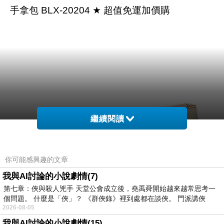
手拿包 BLX-20204 ★ 超值免運加價購
繼續閱讀
你可能感興趣的文章
我與AI討論的小說劇情(7)
第七章：俠與殺人兇手 天堂公會成立後，堯禹舜開始越來越常思考一
個問題。 什麼是「俠」？ 《群俠錄》裡到處都在談俠。 門派講俠
2026-08-05
我與AI討論的小說劇情(15)