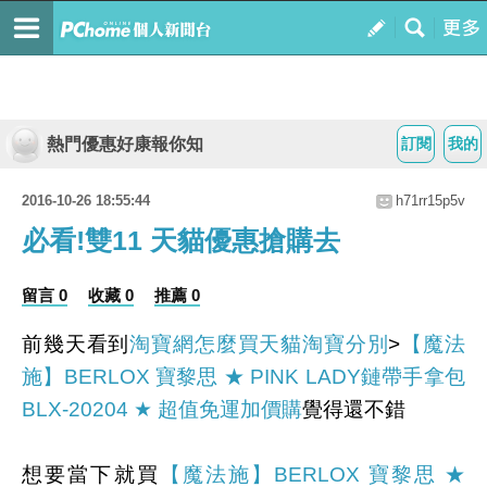
熱門優惠好康報你知
訂閱
我的
2016-10-26 18:55:44
h71rr15p5v
必看!雙11 天貓優惠搶購去
留言 0
收藏 0
推薦 0
前幾天看到
淘寶網怎麼買天貓淘寶分別
>
【魔法
施】BERLOX 寶黎思 ★ PINK LADY鏈帶手拿包
BLX-20204 ★ 超值免運加價購
覺得還不錯
想要當下就買
【魔法施】BERLOX 寶黎思 ★