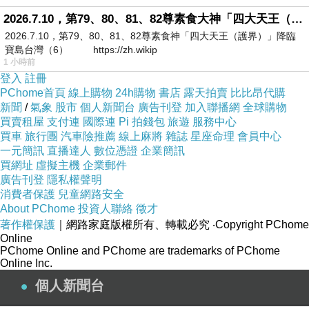
2026.7.10，第79、80、81、82尊素食大神「四大天王（護界）」降臨寶島台灣（6）
★保護私密處 遠離坐立難安
2026.7.10，第79、80、81、82尊素食神「四大天王（護界）」降臨
寶島台灣（6） https://zh.wikip
1 小時前
登入
註冊
PChome首頁
線上購物
24h購物
書店
露天拍賣
比比昂代購
新聞
/
氣象
股市
個人新聞台
廣告刊登
加入聯播網
全球購物
買賣租屋
支付連
國際連
Pi 拍錢包
旅遊
服務中心
買車
旅行團
汽車險推薦
線上麻將
雜誌
星座命理
會員中心
一元簡訊
直播達人
數位憑證
企業簡訊
買網址
虛擬主機
企業郵件
廣告刊登
隱私權聲明
消費者保護
兒童網路安全
About PChome
投資人聯絡
徵才
著作權保護
｜網路家庭版權所有、轉載必究
‧Copyright PChome
Online
PChome Online and PChome are trademarks of PChome
Online Inc.
個人新聞台