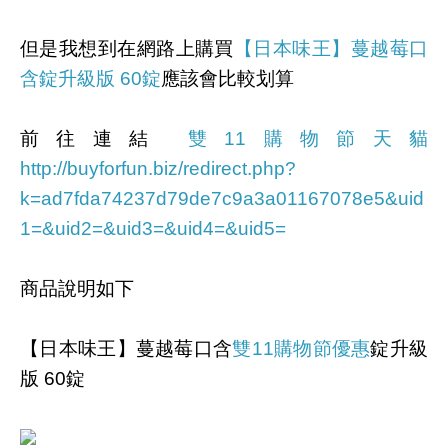
但是我想到在網路上購買
【日本味王】蔓越莓口
含錠升級版 60錠
應該會比較划算
前往連結
雙11購物節天貓
http://buyforfun.biz/redirect.php?
k=ad7fda74237d79de7c9a3a01167078e5&uid
1=&uid2=&uid3=&uid4=&uid5=
商品說明如下
【日本味王】蔓越莓口含
雙11購物節優惠
錠升級
版 60錠