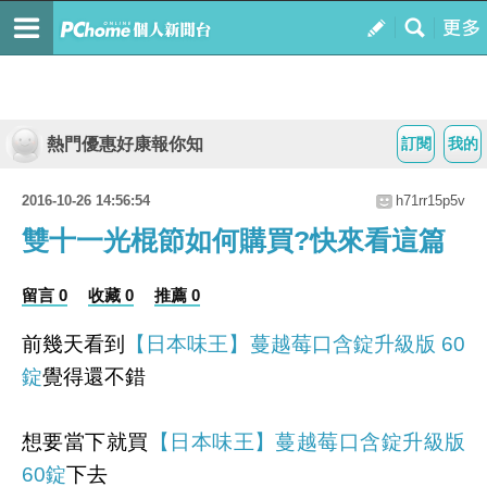
熱門優惠好康報你知
訂閱
我的
2016-10-26 14:56:54
h71rr15p5v
雙十一光棍節如何購買?快來看這篇
留言 0
收藏 0
推薦 0
前幾天看到
【日本味王】蔓越莓口含錠升級版 60
錠
覺得還不錯
想要當下就買
【日本味王】蔓越莓口含錠升級版
60錠
下去