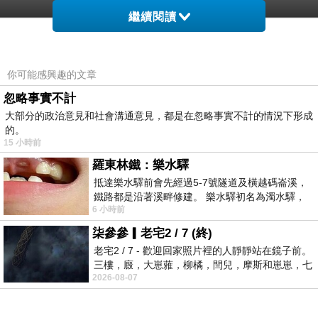
繼續閱讀
你可能感興趣的文章
忽略事實不計
非買不可的理由
大部分的政治意見和社會溝通意見，都是在忽略事實不計的情況下形成
的。
15 小時前
羅東林鐵：樂水驛
抵達樂水驛前會先經過5-7號隧道及橫越碼崙溪，
鐵路都是沿著溪畔修建。 樂水驛初名為濁水驛，
6 小時前
★女性必備、私處防護
但因與臺鐵集集線車站同名，於1953
柒參參▎老宅2 / 7 (終)
老宅2 / 7 - 歡迎回家照片裡的人靜靜站在鏡子前。
★蔓越莓、洛神花萃取物添加
三樓，廄，大崽蕥，柳橘，閆兒，摩斯和崽崽，七
2026-08-07
個人整整齊齊地站在鏡框之外，如同
★特添奧勒岡草 優質天然抗生素