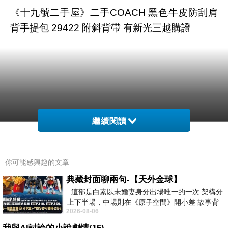
《十九號二手屋》二手COACH 黑色牛皮防刮肩
背手提包 29422 附斜背帶 有新光三越購證
繼續閱讀
你可能感興趣的文章
典藏封面聊兩句-【天外金球】
這部是白素以未婚妻身分出場唯一的一次 架構分
上下半場，中場則在《原子空間》開小差 故事背
2026-08-06
景影射西藏境外流亡 地下組織