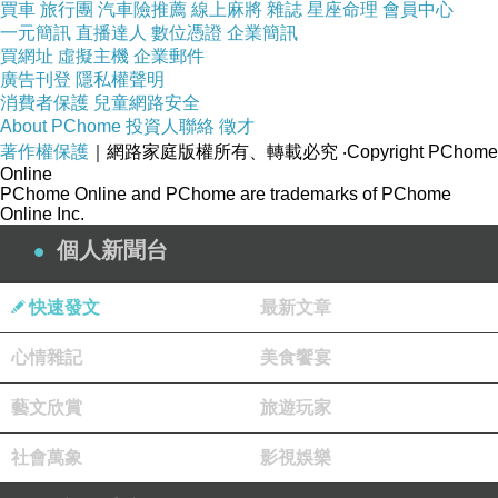
買車
旅行團
汽車險推薦
線上麻將
雜誌
星座命理
會員中心
一元簡訊
直播達人
數位憑證
企業簡訊
買網址
虛擬主機
企業郵件
商品網址
:
http://easymall.co/redirect.php?
廣告刊登
隱私權聲明
k=eacd1a26c64f2ab07b07acbaf3f24173&uid1
消費者保護
兒童網路安全
About PChome
=&uid2=&uid3=&uid4=&uid5=
投資人聯絡
徵才
著作權保護
｜網路家庭版權所有、轉載必究
‧Copyright PChome
Online
17LIFEBeautyFocus-台灣製男女適用機能無痕
PChome Online and PChome are trademarks of PChome
Online Inc.
塑腰-
個人新聞台
17LIFE航海王床包兩用被組-@E@
樂天《Chair Empire》Loft風椅凳 法國工業風 水
快速發文
最新文章
管椅凳 茶几 法式鐵藝咖啡椅 做舊椅凳 木板椅凳
心情雜記
美食饗宴
樂天【易樂購】桃樂絲白色2.7尺長櫃(無石面)
YLBHA330337-08@E@
藝文欣賞
旅遊玩家
樂天[美國直購 ShopUSA] 主板 ASUS ATX
社會萬象
影視娛樂
DDR3 2600 LGA 1150 Motherboards Z97-A-
USB 3.1@E@