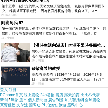
我與AI討論的小說劇情(15)
第十五章：被決定的壞人 天命文創頂樓會議室。 氣氛冷得像暴風雨前
夕。 秘書甚至不敢進門。 因為教育部長曾德隆，親自來了。 &m
2026-08-06
阿龍阿我 57
商品網址
:
http://easymall.co/redirect.php?
第一個任務很簡單，但這並不意味著它很容易。「你準備好了吧？」龍
疆問。然後他看著緋忘我努力克制住翻白眼的衝動。 「當然。從
k=eacd1a26c64f2ab07b07acbaf3f24173&uid1
16 小時前
=&uid2=&uid3=&uid4=&uid5=
【漫時生活內湖店】內湖不限時餐廳推薦｜捷運港墘站美食，聚餐、約會、家庭聚會首選，正餐甜點一次滿足
想找一間適合朋友聚會、家庭聚餐或情侶約會的內
商品訊息功能
:
湖不限時餐廳嗎？位於捷運港墘站附近的漫時生活
16 小時前
內湖店，從捷運站步行約4分鐘即可抵
致敬高希均教授
商品訊息描述
:
高希均 高希均（1936年4月16日—2026年8月6
日），生於南京市，1949年隨家人來台，1959年
15 小時前
赴美深造並取得經濟發展博士學位。曾任
商品訊息簡述
:
登入
註冊
PChome首頁
線上購物
24h購物
書店
露天拍賣
比比昂代購
《十九號二手屋》二手COACH 黑色牛皮防刮肩
新聞
/
氣象
股市
個人新聞台
廣告刊登
加入聯播網
全球購物
買賣租屋
支付連
國際連
Pi 拍錢包
旅遊
服務中心
背手提包 29422 附斜背帶 有新光三越購證