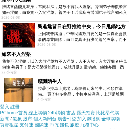
惟諸菩薩能見我身，常聞我法，是故不言我入涅槃。聲聞弟子雖復發言
如來涅槃，而我實不入於涅槃。善男子！若我所有聲聞弟子說言如來入
2026-08-08
民進黨昔日在野推給中央，今日甩鍋地方
上回我曾講過，中華民國政府要的是一個真正會做
事的專業團隊，而且要真正解決問題的團隊，而不
2026-08-08
是只會到處甩鍋的雙標團隊，最近民進黨
如來不入涅槃
我亦不入涅槃，以入大般涅槃故不入涅槃，入不入故，入大涅槃者得見
百年老店、街頭小吃、宅配美食，
佛性 善男子！是大涅槃微妙經典，成就具足無量功德。佛性亦爾，悉
22 小時前
感謝陌生人
美味關鍵其來有自——新鮮的食材、天然的佐
拉著小拉車上賣場，為即將到來的中元節預作準
料，
備。 買了好多物品，小拉車裝滿滿，上頭還堆兩
4 小時前
紙箱。 雖辛苦了點，這點程度我一個人搬
登入
註冊
並以動人的生命故事調味，
PChome首頁
線上購物
24h購物
書店
露天拍賣
比比昂代購
新聞
/
氣象
股市
個人新聞台
廣告刊登
加入聯播網
全球購物
買賣租屋
進而成就出一道道難以忘懷的在地美味！
支付連
國際連
Pi 拍錢包
旅遊
服務中心