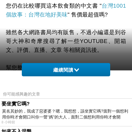
您仍在比較哪買這本飲食類的中文書 "
台灣1001
個故事：台灣在地好美味
" 售價最超值嗎?
雖然各大網路書局均有販售，不過小編還是到谷
哥大神和奇摩搜尋了解一些YOUTUBE、開箱
文、評價、直播、文章 等相關資訊後。
幫您整理出來在 "
這裡
" 最優惠啦。
繼續閱讀
有需要的粉粉可以點擊連結或按鈕就能獲取最新
的優惠折扣訊息啦~
你可能感興趣的文章
要坐實它嗎?
莫名其妙的，我成了惡婆婆？嗯，我想想，該坐實它嗎?面對一個想利
用你時才會開口叫你一聲“媽"的大人，面對二個想利用你時才會開
8 小時前
=>點此取得優惠<=
如來不入涅槃