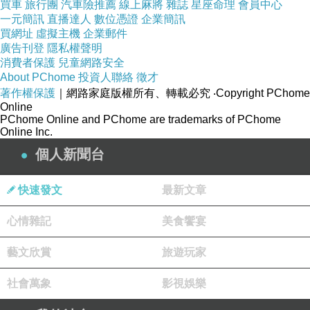
買車
旅行團
汽車險推薦
線上麻將
雜誌
星座命理
會員中心
一元簡訊
直播達人
數位憑證
企業簡訊
東森電視台《台灣1001個故事》自製播以來，走
買網址
虛擬主機
企業郵件
廣告刊登
隱私權聲明
訪城市鄉間、尋遍大街小巷，不只分享這塊土地
消費者保護
兒童網路安全
上的真食材與好料理，更將每位經營者背後的奮
About PChome
投資人聯絡
徵才
著作權保護
｜網路家庭版權所有、轉載必究
‧Copyright PChome
鬥故事化為正向力量，傳播到社會的每個角落，
Online
優質的節目內容也深獲大眾肯定。
PChome Online and PChome are trademarks of PChome
Online Inc.
個人新聞台
繼前作『台灣在地好食材』後，為延續分享台灣
「真材好料」的純粹想法，進而催生出『台灣在
快速發文
最新文章
地好美味』一書。本書蒐羅近百道人氣美味店
家，細分為正餐主食、街頭小吃、網購點心三大
心情雜記
美食饗宴
主軸。從你我熟知的傳統口味，到充滿異國風味
藝文欣賞
旅遊玩家
的創意料理，提供給讀者按圖索驥，找尋散佈在
台灣各地的幸福美味。
社會萬象
影視娛樂