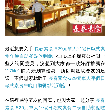
最近想要入手
長春素食-529元單人平假日歐式素
食午晚自助餐點吃到飽"
在FB上的爆廢公社跟一
些人詢問意見，沒想到大家都一致好評推薦在
"
17life
" 購入最划算優惠，所以就聽取廢友的建
議，不假思索就敗了
長春素食-529元單人平假日
歐式素食午晚自助餐點吃到飽"
！
在這裡感謝廢友的回應，也與大家一起分享
長春
素食-529元單人平假日歐式素食午晚自助餐點吃