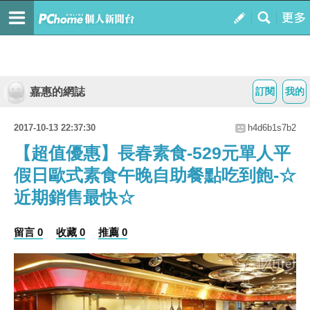
嘉惠的網誌
訂閱
我的
2017-10-13 22:37:30
h4d6b1s7b2
【超值優惠】長春素食-529元單人平
假日歐式素食午晚自助餐點吃到飽-☆
近期銷售最快☆
留言 0
收藏 0
推薦 0