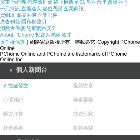
買車
旅行團
汽車險推薦
線上麻將
雜誌
星座命理
會員中心
一元簡訊
直播達人
數位憑證
企業簡訊
買網址
虛擬主機
企業郵件
廣告刊登
隱私權聲明
消費者保護
兒童網路安全
About PChome
投資人聯絡
徵才
著作權保護
｜網路家庭版權所有、轉載必究
‧Copyright PChome
Online
PChome Online and PChome are trademarks of PChome
Online Inc.
個人新聞台
快速發文
最新文章
心情雜記
美食饗宴
※依季節食材變化，不定期更換餐點，請依店家
藝文欣賞
旅遊玩家
現場供應為主
社會萬象
影視娛樂