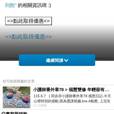
到飽"
的相關資訊唷 :)
=>點此取得優惠<=
繼續閱讀
●二、三十年專業又資深的廚師精湛廚藝，藝術
你可能感興趣的文章
化呈現創新現代的素食觀
小護師番外章78 > 福慧雙修 年輕卻有個老靈魂 ㄑ金剛經〉podcast
115.6.7 ( 同步存小護師番外章78 感恩日記-今天
心裡特別的感動,因為選課燒腦,line A梳爬, 上完失
●五星級用餐環境與服務品質，採天然有機食
17 小時前
智課的她,特來傾
材，吃得好、吃得健康、吃得環保