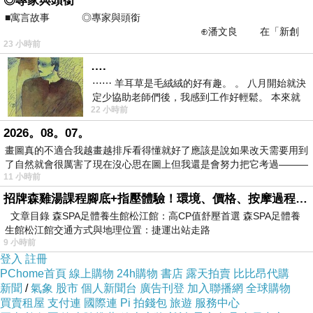
◎專家與頭銜
■寓言故事 ◎專家與頭銜
●提供多種精緻素食料理，菜色多樣、現點現炒
⊕潘文良 在「新創
23 小時前
之谷」裡——
等多種新鮮蔬菜選擇
….
⋯⋯ 羊耳草是毛絨絨的好有趣。 。 八月開始就決
●格調雅緻高貴的歐式宴會廣場，朔造出簡約華
定少協助老師們後，我感到工作好輕鬆。 本來就
22 小時前
不是我的工作啊。 真
麗的用餐環境
2026。08。07。
畫圖真的不適合我越畫越排斥看得懂就好了應該是說如果改天需要用到
了自然就會很厲害了現在沒心思在圖上但我還是會努力把它考過———
11 小時前
招牌森雞湯課程腳底+指壓體驗！環境、價格、按摩過程全紀錄，森SPA足體養生館松江館最新價格表
顛覆素食的單乏印象
文章目錄 森SPA足體養生館松江館：高CP值舒壓首選 森SPA足體養
生館松江館交通方式與地理位置：捷運出站走路
9 小時前
餘韻繚繞回味無窮的美食品味
登入
註冊
PChome首頁
線上購物
24h購物
書店
露天拍賣
比比昂代購
感受來自五星饗宴的健康蔬食大賞
新聞
/
氣象
股市
個人新聞台
廣告刊登
加入聯播網
全球購物
買賣租屋
支付連
國際連
Pi 拍錢包
旅遊
服務中心