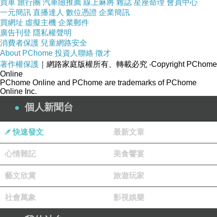
買車
旅行團
汽車險推薦
線上麻將
雜誌
星座命理
會員中心
世界各國做特別表演和講習，獲得好評，更因表
一元簡訊
直播達人
數位憑證
企業簡訊
現優異、貢獻良多而得到多項頒獎與表揚。同時
買網址
虛擬主機
企業郵件
廣告刊登
隱私權聲明
亦致力於食品加工之研究，以期使中國美食走向
消費者保護
兒童網路安全
現代化，深入每一個家庭。
About PChome
投資人聯絡
徵才
著作權保護
｜網路家庭版權所有、轉載必究
‧Copyright PChome
著有中、英、日文食譜數十本，銷售海內外各
Online
地，藉而推廣與發揚中華美饌。
PChome Online and PChome are trademarks of PChome
Online Inc.
傅老師於93年9月16日與世長辭，留下了精采豐
個人新聞台
富的一生于世人緬懷。
程安琪老師：
快速發文
最新文章
大學畢業後即跟隨母親學習烹飪，已有26年烹飪
教學經驗，主持電視烹飪教學節目多年，曾與母
心情雜記
美食饗宴
親主持台視 ”傅培梅時間”，並主持台視 ”美食大
藝文欣賞
旅遊玩家
師”、 太陽衛視 ”讀賣中國菜”、新加坡電視 ”名家
廚房”、國寶衛視 ”國寶美食”等烹飪節目，親切認
社會萬象
影視娛樂
真的教學、仔細的解說受到許多觀眾喜愛。現任