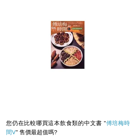
您仍在比較哪買這本飲食類的中文書 "
傅培梅時
間V
" 售價最超值嗎?