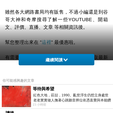
雖然各大網路書局均有販售，不過小編還是到谷
哥大神和奇摩搜尋了解一些YOUTUBE、開箱
文、評價、直播、文章 等相關資訊後。
幫您整理出來在 "
這裡
" 最優惠啦。
有需要的粉粉可以點擊連結或按鈕就能獲取最新
繼續閱讀
的優惠折扣訊息啦~
你可能感興趣的文章
等待與希望
=>點此取得優惠<=
紅色大地，莊喆，1990。亂世浮生仍想立身處世
老老實實做人撫著心跳聽音辨位依憑直覺與本能鑽
23 小時前
向裂隙的亮處探索另一個心聲另一個共鳴的