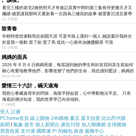
。讀後。
看完三樓的老宅2雖然明天才有後記其實中間到第三集有停更幾天才又
繼續 續更讓我那時又重新看一次因為三樓寫的故事 都需要沉浸且要帶
13 小時前
有
致青春
【內容簡介】
年輕時曾想著騎馬仗劍闖天涯 可是半路上遇到一個人 她說要許我終生
從民國51年起，傅老師在台灣電視公司主持「傅
於是我一激動 當了劍 賣了馬 從此一心柴米油鹽醬醋茶 可當
16 小時前
培梅時間」，從每週一次的15分鐘，到後來的每
媽媽的面具
週5天，每天5分鐘，總共示範了約2600道菜式，
2026 年 8 月 6 日媽媽死後，每當讀到她的學生和好友寫到其生前如何
本公司特將此電視教學食譜集結成冊，且在此以
耐心有愛地教導他們，影響改變了他們的生命，我也感到驚訝，媽媽的
懷念傅老師的心情再版發行，希望能將傅老師的
2026-08-06
愛情三十六計，瞞天過海
著作長留在每一個家庭，且讓中華美食的文化永
我把心事藏進尋常的問候，海面平靜如昔，心中悸動無法平息。 只有
遠流傳。
【作者介紹】
海底的潮汐知道，我的世界早已向你傾斜。
傅培梅老師：
7 小時前
登入
註冊
自1955年即開始開班授課，致力於發揚中國飲食
PChome首頁
線上購物
24h購物
書店
露天拍賣
比比昂代購
文化。1962年開始擔任電視烹飪教學之節目至
新聞
/
氣象
股市
個人新聞台
廣告刊登
加入聯播網
全球購物
買賣租屋
今，示範無數美味之菜點。亦經常應邀或奉派赴
支付連
國際連
Pi 拍錢包
旅遊
服務中心