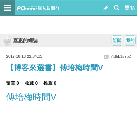
嘉惠的網誌
訂閱
我的
2017-10-13 22:34:15
h4d6b1s7b2
【博客來選書】傅培梅時間V
留言 0
收藏 0
推薦 0
傅培梅時間V