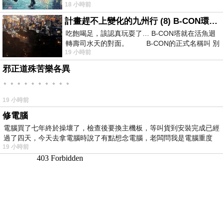
18 小時前
計畫趕不上變化的九州行 (8) B-CON環球塔
吃飽喝足，該認真玩耍了… B-CON塔就在活魚迴
轉壽司水天的對面。 B-CON的正式名稱叫 別
19 小時前
邪正道殊苦樂各異
。。。。。。。。。。
19 小時前
修電腦
電腦買了七年終於操壞了，檢查後要換主機板，等叫貨到安裝完成已經
過了四天，今天去拿電腦時說了有點想念電腦，老闆問我是電腦重度
19 小時前