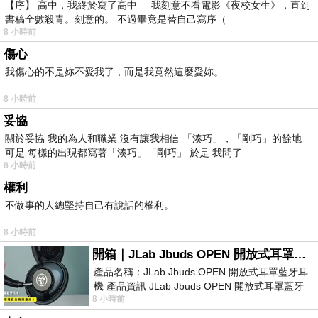
【序】 高中，我終於寫了高中 我刻意不看電影《夜校女生》，直到
書稿全數殺青。刻意的。 不過畢竟是替自己寫序（
8 小時前
傷心
我傷心的不是妳不愛我了，而是我竟然這麼愛妳。
8 小時前
妥協
關於妥協 我的為人和職業 沒有讓我相信 「湊巧」，「剛巧」的餘地
可是 每樣的出現都寫著「湊巧」「剛巧」 於是 我問了
8 小時前
權利
不做事的人總堅持自己有說話的權利。
8 小時前
開箱｜JLab Jbuds OPEN 開放式耳罩藍牙耳機 - 設計美學，輕巧、透氣、環境音全物理達成！
產品名稱：JLab Jbuds OPEN 開放式耳罩藍牙耳
機 產品資訊 JLab Jbuds OPEN 開放式耳罩藍牙
8 小時前
耳機評語：非常有特色，值得喜愛美型工