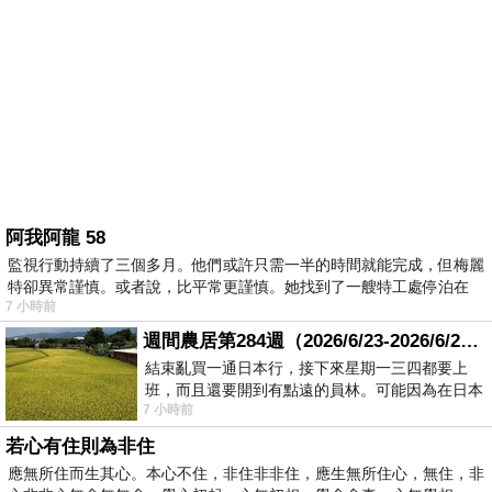
阿我阿龍 58
監視行動持續了三個多月。他們或許只需一半的時間就能完成，但梅麗
特卻異常謹慎。或者說，比平常更謹慎。她找到了一艘特工處停泊在
7 小時前
週間農居第284週（2026/6/23-2026/6/24) 夏至 金黃稻浪洋溢豐收喜悅
結束亂買一通日本行，接下來星期一三四都要上
班，而且還要開到有點遠的員林。可能因為在日本
7 小時前
花不少錢，星期一出門上班時，心裡沒有一
若心有住則為非住
應無所住而生其心。本心不住，非住非非住，應生無所住心，無住，非