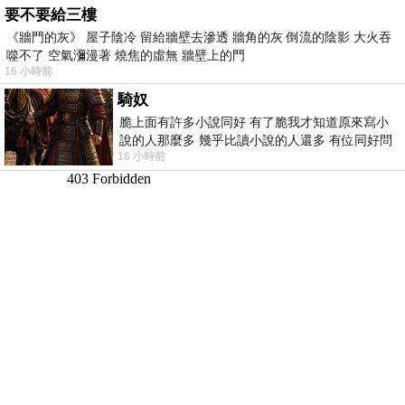
要不要給三樓
《牆門的灰》 屋子陰冷 留給牆壁去滲透 牆角的灰 倒流的陰影 大火吞
噬不了 空氣瀰漫著 燒焦的虛無 牆壁上的門
16 小時前
騎奴
脆上面有許多小說同好 有了脆我才知道原來寫小
說的人那麼多 幾乎比讀小說的人還多 有位同好問
16 小時前
了一個問題 她說為什麼高中文學獎的