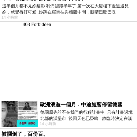
這半個月都不見妳貓影 我們認識半年了 第一次在大廈樓下走道遇見
妳，就覺得好可愛..妳趴在羅馬柱與牆體中間，眼睛巴眨巴眨
14 小時前
歐洲浪遊一個月 - 中途短暫停留德國
德國原先並不在我們的行程計畫中 只有計畫過境
北部的漢堡市 後因天色已昏暗 故臨時決定在漢
14 小時前
堡市吃晚餐和過夜
被擱倒了，百份百。