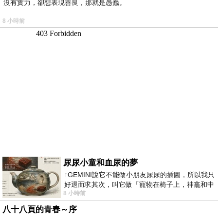
沒有實力，卻想表現善良，那就是愚蠢。
8 小時前
尿尿小童和血尿的夢
↑GEMINI說它不能做小朋友尿尿的插圖，所以我只
好退而求其次，叫它做「寵物在椅子上，神龕和中
8 小時前
年人臉孔」的畫了。 六月底
八十八頁的青春～序