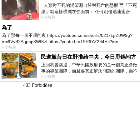
人類對不死的渴望源自於對死亡的恐懼 而「不死
藥」就這樣橫擺在你面前： 任何創傷迅速癒合、
4 小時前
停止衰老、痛覺消失…堪
為了
為了那每一個不眠的夜 https://youtube.com/shorts/021xLpZ0W9g?
is=9VvB2Aqpnp3WIKzl https://youtu.be/T9R6YZ294Hc?is=
4 小時前
民進黨昔日在野推給中央，今日甩鍋地方
上回我曾講過，中華民國政府要的是一個真正會做
事的專業團隊，而且要真正解決問題的團隊，而不
4 小時前
是只會到處甩鍋的雙標團隊，最近民進黨