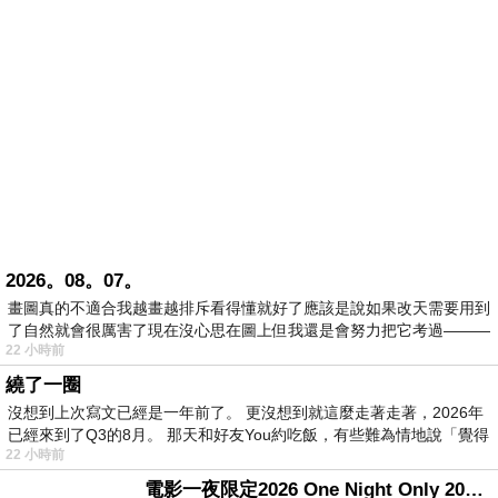
2026。08。07。
畫圖真的不適合我越畫越排斥看得懂就好了應該是說如果改天需要用到
了自然就會很厲害了現在沒心思在圖上但我還是會努力把它考過———
22 小時前
繞了一圈
沒想到上次寫文已經是一年前了。 更沒想到就這麼走著走著，2026年
已經來到了Q3的8月。 那天和好友You約吃飯，有些難為情地說「覺得
22 小時前
電影一夜限定2026 One Night Only 2026 movie