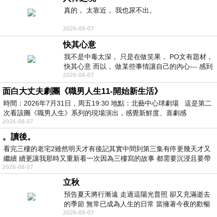
真的， 太靠近， 我也尿不出。
2026-08-07
快其心意
我不是中毒太深， 只是在做笑果， PO文有題材，
快其心意 而以， 做某些事情讓自己的內心--- 感到
2026-08-07
愉快。
面白大丈夫劇團《職男人生11-開始新生活》
時間：2026年7月31日，周五19:30 地點：北藝中心球劇場 這是第二
次看該團《職男人生》系列的現場演出，感覺新鮮度、喜劇感
2026-08-07
。讀後。
看完三樓的老宅2雖然明天才有後記其實中間到第三集有停更幾天才又
繼續 續更讓我那時又重新看一次因為三樓寫的故事 都需要沉浸且要帶
2026-08-07
有
立秋
預告夏天將行漸遠 走過這陽光普照 卻又充滿逝去
的季節 無常已成為人生的日常 當擁著今夜的歡暢
2026-08-07
舒心 轉眼驟成昨日 而明晨 太陽