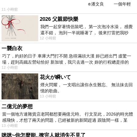
⊕潘文良 一個年輕
11 小時前
的墨客，在京城的古玩肆裡
2026 父親節快樂
我們一起穿著情侶裝吧， 第一次泡冷水澡， 感覺
還不錯， 泡到一半就睡著了， 後來打雷把我吵
12 小時前
醒， 手
一襲白衣
巧了，約好的日子 車庫大門打不開 急得滿頭大漢 妳已經出門 虛驚一
場，趕到高鐵左營站恰好 新加坡，我只去過一次 妳的行程總是排的
12 小時前
花火が瞬いて
煙火閃耀， 一支唱出讓你永生難忘、 無法抹去回
憶的歌曲。
13 小時前
二億元的夢想
當一個地方連雜貨店老闆都想要兩億元時。 行文至此，2026的時光體
感飛快，才想了兩天的問題，已經被新的新聞趕過 跟陰間一樣，某
13 小時前
咪咪~你怎麼能..撩完人就消失不見了