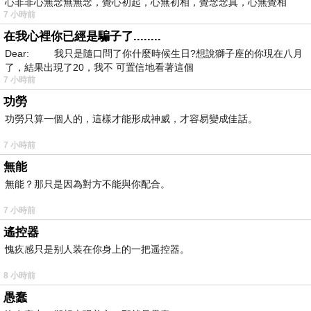
心非非心無念無無念，覺心初起，心無初相，覺念念真，心無覺相
7 小時前
在我心裡你已經是騙子了........
Dear: 我只是隨口問了你什麼時候生日?想說獅子座的你現在八月
了，結果出現了20，我不 可置信地看著這個
7 小時前
功勞
功勞只算一個人的，這樣才能形成神威，才容易變成佳話。
7 小時前
無能
無能？那只是因為對方不能與你配合。
7 小時前
遙控器
愧疚感只是别人装在你身上的一把遥控器。
8 小時前
愚蠢