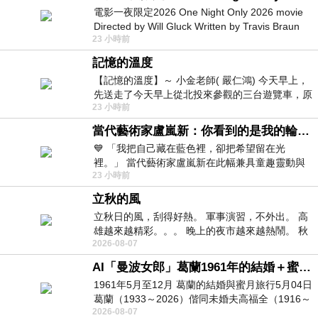
電影一夜限定2026 One Night Only 2026 movie
Directed by Will Gluck Written by Travis Braun
23 小時前
Starring Monica Barbaro
記憶的溫度
【記憶的溫度】～ 小金老師( 嚴仁鴻) 今天早上，
先送走了今天早上從北投來參觀的三台遊覽車，原
23 小時前
以為展場已經差不多要安靜下來，卻發
當代藝術家盧嵐新：你看到的是我的輪廓，還是你的故事？——藏在藍色裡的希望與光
💙 「我把自己藏在藍色裡，卻把希望留在光
裡。」 當代藝術家盧嵐新在此幅兼具童趣靈動與
23 小時前
抽象韻味的新作中，用湛藍的羽翼般色塊包覆著
立秋的風
立秋日的風，刮得好熱。 軍事演習，不外出。 高
雄越來越精彩。。。 晚上的夜市越來越熱鬧。 秋
2026-08-07
天的風刮得很熱 夜遊消暑熱。。。
AI「曼波女郎」葛蘭1961年的結婚＋蜜月旅行 #戀上老電影 #葛蘭 #粟子
1961年5月至12月 葛蘭的結婚與蜜月旅行5月04日
葛蘭（1933～2026）偕同未婚夫高福全（1916～
2026-08-07
2004）乘郵輪赴倫敦6月15日於英國倫敦St.S