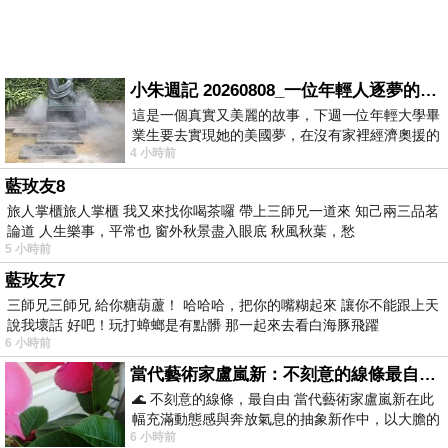
小朱週記 20260808_一位年輕人逐夢的真實故事
這是一個真實又美麗的故事，下週一位年輕大學畢
業生要去實現她的美國夢，在沒有家裡經濟奧援的
4 小時前
情況下，靠著自我努力工作累積出國基
藍玫友8
旅人掌櫃旅人掌櫃 我又來找你喝茶囉 帶上三師兄一道來 知己兩三品茗
論道 人生樂事，平常也 窗外秋景盡入眼底 秋風秋葉，愁
5 小時前
藍玫友7
三師兄三師兄 給你糖葫蘆！ 哈哈哈，把你的嘴糊起來 讓你不能跟上天
說我壞話 好吧！玩打蟑螂是有點髒 那一起來去看白海豚飛躍
6 小時前
當代藝術家盧嵐新：不刻意的線條最自由，讓色彩流動、筆觸自己說話
🌊 不刻意的線條，最自由 當代藝術家盧嵐新在此
幅充滿動態感與奔放氣息的抽象新作中，以大膽的
6 小時前
藍色顏料在白色畫布上揮灑、壓印與流淌