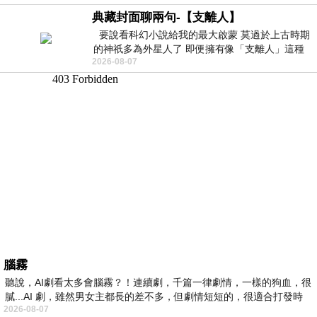
典藏封面聊兩句-【支離人】
要說看科幻小說給我的最大啟蒙 莫過於上古時期
的神祇多為外星人了 即便擁有像「支離人」這種
2026-08-07
驚世駭俗的神通法門 也未必讀
腦霧
聽說，AI劇看太多會腦霧？！連續劇，千篇一律劇情，一樣的狗血，很
膩...AI 劇，雖然男女主都長的差不多，但劇情短短的，很適合打發時
2026-08-07