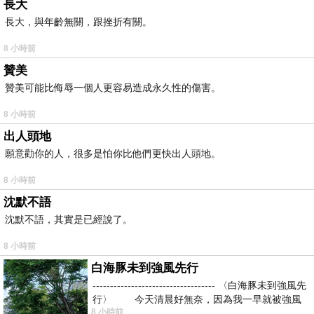
長大
長大，與年齡無關，跟挫折有關。
8 小時前
贊美
贊美可能比侮辱一個人更容易造成永久性的傷害。
8 小時前
出人頭地
願意勸你的人，很多是怕你比他們更快出人頭地。
8 小時前
沈默不語
沈默不語，其實是已經說了。
8 小時前
白海豚未到強風先行
----------------------------------- 〈白海豚未到強風先
行〉 今天清晨好無奈，因為我一早就被強風
8 小時前