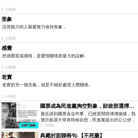
2 小時前
形象
沒有能力的人最愛努力保持形象，
2 小時前
感覺
把感覺當成感情，是愛情關係里最大的誤解。
2 小時前
老實
老實的另一個含義，就是不精於處理人際關係。
2 小時前
國票成為民進黨掏空對象，財政部選擇性失憶
最近談到國票金這件事，已經是鬧得沸沸揚揚，我
替許崑源大哥有時候在想，民進黨提出的公公併，
2 小時前
其實就是想要國庫通黨庫，鬧出最大的醜
典藏封面聊兩句-【不死藥】