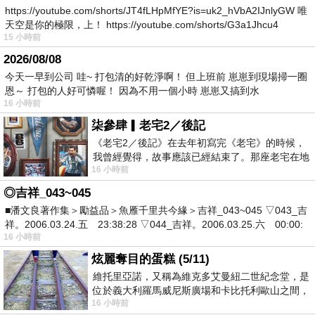
https://youtube.com/shorts/JT4fLHpMfYE?is=uk2_hVbA2IJnlyGW 唯
天空是你的極限，上！ https://youtube.com/shorts/G3a1Jhcu4
15 小時前
2026/08/08
今天一早到公司 哇~ 打包清的好乾淨啊！ 但上班前 崽崽到現場掃一圈
恩～ 打包的人好可憐喔！ 因為不用一個小時 崽崽又搞到水
16 小時前
柒參肆▎老宅2／後記
《老宅2／後記》在去年初寫完《老宅》的時候，
我曾經覺得，故事應該已經結束了。那座老宅在地
16 小時前
震中倒塌，七個人終於離開那片黑暗，
◎吉祥_043~045
■潘文良著作集＞勵益品＞魚雁千里共今緣＞吉祥_043~045 ▽043_吉
祥。2006.03.24.五 23:38:28 ▽044_吉祥。2006.03.25.六 00:00:
16 小時前
炫麗奪目的蛋糕 (5/11)
維托里亞諾，又稱為維克多艾曼紐二世紀念堂，是
位於義大利羅馬威尼斯廣場和卡比托利歐山之間，
16 小時前
用以紀念統一義大利統一後的的第一位國