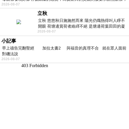
2026-08-07
立秋
立秋 悠悠秋日施施然而來 陽光仍熾熱得叫人睜不
開眼 荷塘邊賞荷者絡繹不絕 是塘邊荷葉田田的凝
2026-08-07
望 風中飄逸的是映日荷花別樣紅
小記事
早上禱告完翻聖經 加拉太書2 與福音的真理不合 就在眾人面前
對磯法說
2026-08-07