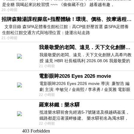
是全糖 我喝起來比較習慣 ~~~ 《偷偷藏不住》 越看越有趣，
20 小時前
招牌森雞湯課程腳底+指壓體驗！環境、價格、按摩過程全紀錄，森SPA足體養生館松江館最新價格表
文章目錄 森SPA足體養生館松江館：高CP值舒壓首選 森SPA足體養
生館松江館交通方式與地理位置：捷運出站走路
21 小時前
我最敬愛的老闆、遠見．天下文化創辦人高希均教授
我最敬愛的老闆、遠見．天下文化創辦人高希均教
授 遠見 HBR 社長楊瑪利 2026.08.06 我最敬愛的
21 小時前
老闆、遠見．天下文化創辦人高希均教
電影眼眸2026 Eyes 2026 movie
電影眼眸2026 Eyes 2026 movie 導演: 廉智浩 編
劇 主演: 申敏兒 / 金南熙 / 李承勇 / 金英雅 電影眼
22 小時前
眸2026描述攝影師徐珍因遺
羅東林鐵：樂水驛
抵達樂水驛前會先經過5-7號隧道及橫越碼崙溪，
鐵路都是沿著溪畔修建。 樂水驛初名為濁水驛，
22 小時前
但因與臺鐵集集線車站同名，於1953