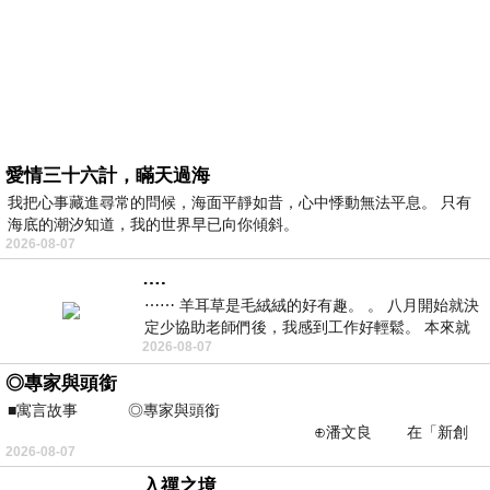
愛情三十六計，瞞天過海
我把心事藏進尋常的問候，海面平靜如昔，心中悸動無法平息。 只有
海底的潮汐知道，我的世界早已向你傾斜。
2026-08-07
….
⋯⋯ 羊耳草是毛絨絨的好有趣。 。 八月開始就決
定少協助老師們後，我感到工作好輕鬆。 本來就
2026-08-07
不是我的工作啊。 真
◎專家與頭銜
■寓言故事 ◎專家與頭銜
⊕潘文良 在「新創
2026-08-07
之谷」裡——
入禪之境