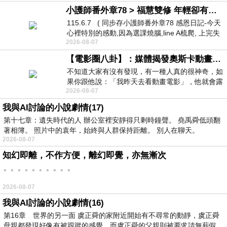
小護師番外章78 > 福慧雙修 年輕卻有個老靈魂 ㄑ金剛經〉podcast
115.6.7 ( 同步存小護師番外章78 感恩日記-今天
心裡特別的感動,因為選課燒腦,line A梳爬, 上完失
2026-08-07
智課的她,特來傾
【電影圈八卦】：媒體揭發奧斯卡動畫項目投票醜聞！好萊塢為什麼看不起動畫電影？
不知道大家有沒有發現，有一種人真的很神奇，如
果你跟他說：「我昨天去看動畫電影」，他就會露
2026-08-07
出一種慈祥的微笑，然後問你是不是陪小
我與AI討論的小說劇情(17)
第十七章：遺失時代的人 辦公室裡安靜得只剩時鐘聲。 堯禹舜低頭翻
著相簿。 照片中的袁年，始終與人群保持距離。 別人在聊天。
2026-08-07
知幻即離，不作方便，離幻即覺，亦無漸次
。。。。。。。。。。
2026-08-07
我與AI討論的小說劇情(16)
第16章 世界的另一面 虞正舜的家附近開始有不尋常的動靜，虞正舜
母親都發現好像有被跟蹤的感覺，而虞正舜的父親則被要求請無薪假，