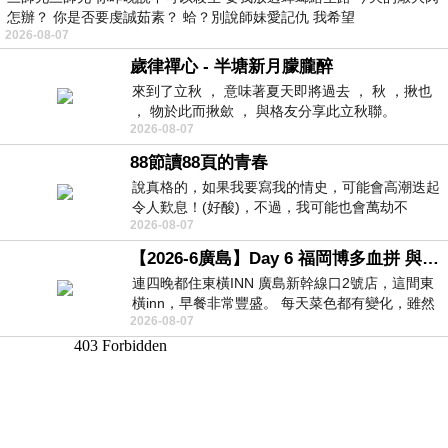
怎辦？ 你是否要虔誠茹素？ 蛤？別說師妹愛記仇 我希望
2026-08-07
歲律禪心 - 半塘新月朦朧醉
來到了立秋 ， 意味著夏天即將過去 ， 秋 ，揪也
， 物於此而揪歛 ， 與格友分享此立秋聯。
2026-08-07
88節讀88頁的青春
說真格的，如果我要寫我的情史，可能會高潮迭起
令人歎息！(好酸)，不過，我可能也會萬劫不
2026-08-07
復...，每天跪鍵盤還是被判了花心的罪
【2026-6廣島】Day 6 福岡博多血拼 與機場接送少年司機深夜對談
連四晚都住東橫INN 廣島新幹線口2號店，這間東
橫inn，早餐非常豐盛。 每天菜色都有變化，雖然
2026-08-07
看到工作人員拿出料理包加熱，但