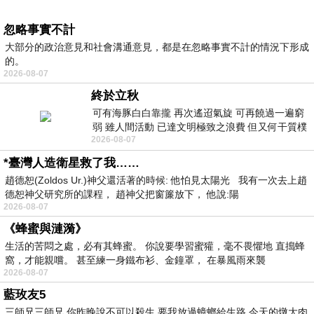
忽略事實不計
大部分的政治意見和社會溝通意見，都是在忽略事實不計的情況下形成
的。
2026-08-07
終於立秋
可有海豚白白靠攏 再次遙迢氣旋 可再饒過一遍窮
弱 雖人間活動 已達文明極致之浪費 但又何干質樸
2026-08-07
者 只能白白陪葬
*臺灣人造衛星救了我……
趙德恕(Zoldos Ur.)神父還活著的時候: 他怕見太陽光 我有一次去上趙
德恕神父研究所的課程， 趙神父把窗簾放下， 他說:陽
2026-08-07
《蜂蜜與漣漪》
生活的苦悶之處，必有其蜂蜜。 你說要學習蜜獾，毫不畏懼地 直搗蜂
窩，才能親嚐。 甚至練一身鐵布衫、金鐘罩， 在暴風雨來襲
2026-08-07
藍玫友5
三師兄三師兄 你昨晚說不可以殺生 要我放過蟑螂給生路 今天的燉大肉