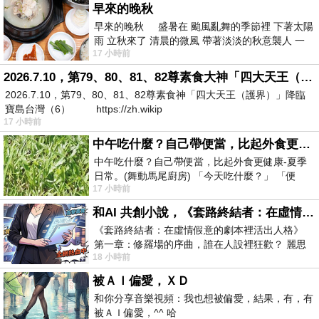
早來的晚秋
早來的晚秋 盛暑在 颱風亂舞的季節裡 下著太陽
雨 立秋來了 清晨的微風 帶著淡淡的秋意襲人 一
17 小時前
下子 又被赤
2026.7.10，第79、80、81、82尊素食大神「四大天王（護界）」降臨寶島台灣（6）
2026.7.10，第79、80、81、82尊素食神「四大天王（護界）」降臨
寶島台灣（6） https://zh.wikip
17 小時前
中午吃什麼？自己帶便當，比起外食更健康-夏季日常。(舞動馬尾廚房)
中午吃什麼？自己帶便當，比起外食更健康-夏季
日常。(舞動馬尾廚房) 「今天吃什麼？」 「便
17 小時前
當？麵？還是炒飯？」 每天都在選擇
和AI 共創小說，《套路終結者：在虛情假意的劇本裡活出人格》
《套路終結者：在虛情假意的劇本裡活出人格》
第一章：修羅場的序曲，誰在人設裡狂歡？ 麗思
18 小時前
卡爾頓酒店的總統套房內，燈光昏
被ＡＩ偏愛，ＸＤ
和你分享音樂視頻：我也想被偏愛，結果，有，有
被ＡＩ偏愛，^^ 哈