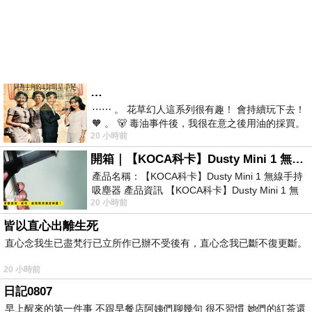
…
⋯⋯ 。 花草幻人這系列很有趣！ 會持續玩下去！
🧡 。 🐻 毒油事件後，我很在意之後用油的採買。
20 小時前
前天購買了我之前就很愛
開箱｜【KOCA科卡】Dusty Mini 1 無線手持吸塵器
產品名稱：【KOCA科卡】Dusty Mini 1 無線手持
吸塵器 產品資訊 【KOCA科卡】Dusty Mini 1 無
20 小時前
線手持吸塵器評語： 能吸、能吹兼具兩
皆以直心出離生死
直心念我生已盡梵行已立所作已辦不受後有，直心念我已斷不復更斷。
20 小時前
日記0807
早上醒來的第一件事 不跟早餐店阿姨們聊幾句 很不習慣 她們的紅茶還