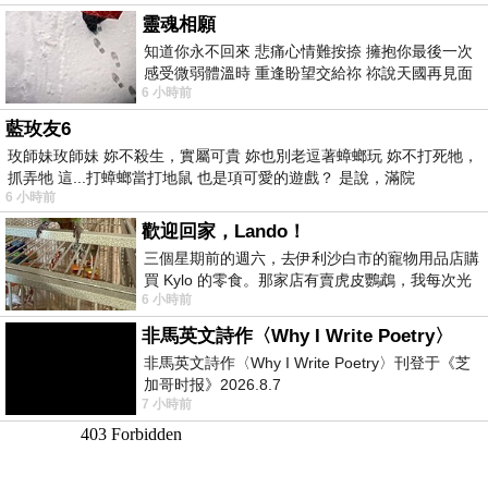
靈魂相願
知道你永不回來 悲痛心情難按捺 擁抱你最後一次
感受微弱體溫時 重逢盼望交給祢 祢說天國再見面
6 小時前
此刻忍淚說別離 他日靈魂再
藍玫友6
玫師妹玫師妹 妳不殺生，實屬可貴 妳也別老逗著蟑螂玩 妳不打死牠，
抓弄牠 這...打蟑螂當打地鼠 也是項可愛的遊戲？ 是說，滿院
6 小時前
歡迎回家，Lando！
三個星期前的週六，去伊利沙白市的寵物用品店購
買 Kylo 的零食。那家店有賣虎皮鸚鵡，我每次光
6 小時前
顧都會去看一下。他們偶爾會引進 C
非馬英文詩作〈Why I Write Poetry〉
非馬英文詩作〈Why I Write Poetry〉刊登于《芝
加哥时报》2026.8.7
7 小時前