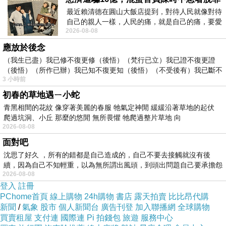
鯤鴻
最近賴清德在圓山大飯店提到，對待人民就像對待
2011-03-27 21:33:41
自己的親人一樣，人民的痛，就是自己的痛，要愛
好美的玩意兒
2026-08-08
民如親，說的這麼好聽，實際上根本沒做
知它是工具
應放於後念
只是對我外行人而言
卻不知它的功用
（我生已盡）我已修不復更修（後悟）（梵行已立）我已證不復更證
因此供圖之際
（後悟）（所作已辦）我已知不復更知（後悟）（不受後有）我已斷不
何不說說設計的理念
3 小時前
復
以及它的功用所在
初春的草地遇ㄧ小蛇
這樣才能讓讀者提供建議
青黑相間的花紋 像穿著美麗的春服 牠氣定神閒 緩緩沿著草地的起伏
爬過坑洞、小丘 那麼的悠閒 無所畏懼 牠爬過整片草地 向
2026-08-08
面對吧
沈思了好久 ，所有的錯都是自己造成的，自己不要去接觸就沒有後
續，因為自己不知輕重，以為無所謂出風頭，到頭出問題自己要承擔怨
2026-08-08
不
登入
註冊
PChome首頁
線上購物
24h購物
書店
露天拍賣
比比昂代購
新聞
/
氣象
股市
個人新聞台
廣告刊登
加入聯播網
全球購物
買賣租屋
支付連
國際連
Pi 拍錢包
旅遊
服務中心