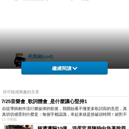
死黑豬(cod)
2011-10-15 22:08:11
繼續閱讀
SOLIDWORKS←高職學過
畫的很棒！
你可能感興趣的文章
弘一
7/25音樂會_歌詞體會_是什麼讓心堅持1
2011-04-06 09:25:39
自從導師創作流行樂旋律的歌後，我開始看不懂更多歌詞寫的意思，真
相信未來必能闖出自己的一片天空
真切切感受到什麼是：每個字都認識，串起來就是抓破頭時間！絕對不
祝福你
13 小時前
慈濟遭騙10億，混蛋官員陳時中急著脫罪