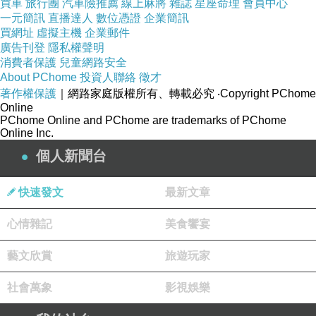
買車
旅行團
汽車險推薦
線上麻將
雜誌
星座命理
會員中心
一元簡訊
直播達人
數位憑證
企業簡訊
買網址
虛擬主機
企業郵件
廣告刊登
隱私權聲明
消費者保護
兒童網路安全
About PChome
投資人聯絡
徵才
著作權保護
｜網路家庭版權所有、轉載必究
‧Copyright PChome
Online
PChome Online and PChome are trademarks of PChome
Online Inc.
個人新聞台
快速發文
最新文章
心情雜記
美食饗宴
藝文欣賞
旅遊玩家
社會萬象
影視娛樂