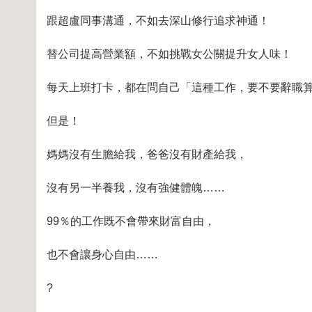
跟超盧同事溝通，不如去深山修行追求神通！
替公司提高營業額，不如挑戰女公關提升女人味！
每天上班打卡，都在問自己「這種工作，要不要辭職
但是！
媽媽沒有生膽給我，爸爸沒有財產給我，
沒有另一半養我，沒有強健體魄……
99％的工作既不會帶來財富自由，
也不會讓身心自由……
?