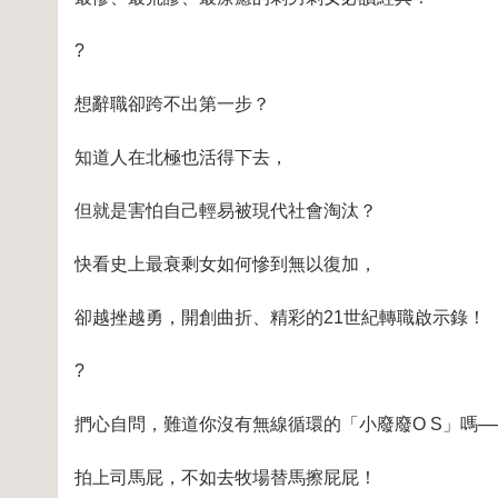
?
想辭職卻跨不出第一步？
知道人在北極也活得下去，
但就是害怕自己輕易被現代社會淘汰？
快看史上最衰剩女如何慘到無以復加，
卻越挫越勇，開創曲折、精彩的21世紀轉職啟示錄！
?
捫心自問，難道你沒有無線循環的「小廢廢O S」嗎─
拍上司馬屁，不如去牧場替馬擦屁屁！