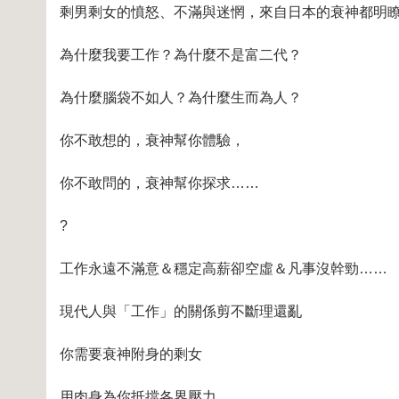
剩男剩女的憤怒、不滿與迷惘，來自日本的衰神都明
為什麼我要工作？為什麼不是富二代？
為什麼腦袋不如人？為什麼生而為人？
你不敢想的，衰神幫你體驗，
你不敢問的，衰神幫你探求……
?
工作永遠不滿意＆穩定高薪卻空虛＆凡事沒幹勁……
現代人與「工作」的關係剪不斷理還亂
你需要衰神附身的剩女
用肉身為你抵擋各界壓力