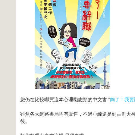
您仍在比較哪買這本心理勵志類的中文書 "
夠了！我要
雖然各大網路書局均有販售，不過小編還是到古哥大神和
後。