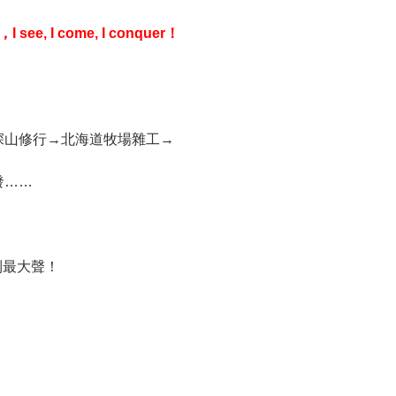
 see, I come, I conquer！
深山修行→北海道牧場雜工→
發……
到最大聲！