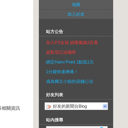
地圖
加入好友
站方公告
加入PS女孩 組隊瘋搶2百萬
超取登記送咖啡
綁定Hami Point 1點抵1元
1分鐘快速揪痛！
成為獨立小姐的滾錢心法
好友列表
好友的新聞台Blog
等相關資訊
站內搜尋