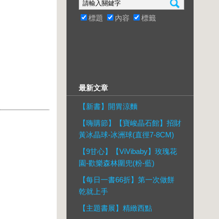
標題
內容
標籤
最新文章
【新書】開胃涼麵
【嗨購節】【寶峻晶石館】招財
黃冰晶球-冰洲球(直徑7-8CM)
【9甘心】【ViVibaby】玫瑰花
園-歡樂森林圍兜(粉-藍)
【每日一書66折】第一次做餅
乾就上手
【主題書展】精緻西點