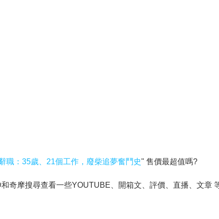
辭職：35歲、21個工作，廢柴追夢奮鬥史
" 售價最超值嗎?
奇摩搜尋查看一些YOUTUBE、開箱文、評價、直播、文章 