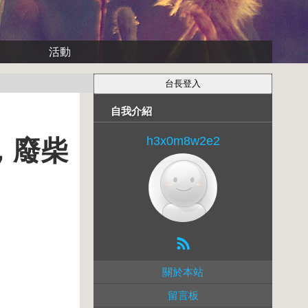
活動
自我介紹
h3x0m8w2e2
，廢柴
關於本站
留言板