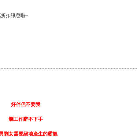
折扣訊息啦~
好伴侶不要我
爛工作辭不下手
男剩女需要絕地逢生的霸氣