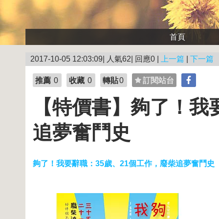
首頁
2017-10-05 12:03:09| 人氣62| 回應0 |
上一篇
|
下一篇
推薦
0
收藏
0
轉貼
0
訂閱站台
【特價書】夠了！我要
追夢奮鬥史
夠了！我要辭職：35歲、21個工作，廢柴追夢奮鬥史