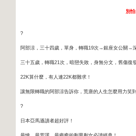
別怕，I
?
阿部涼，三十四歲，單身，轉職19次→銀座女公關→
三十五歲，轉職21次，暗戀失敗，身無分文，舊傷復
22K算什麼，有人連22K都難求！
讓無限轉職的阿部涼告訴你，荒唐的人生怎麼用力笑
?
日本亞馬遜讀者超好評！
最慘、最荒謬、最療癒的剩男剩女必讀經典！