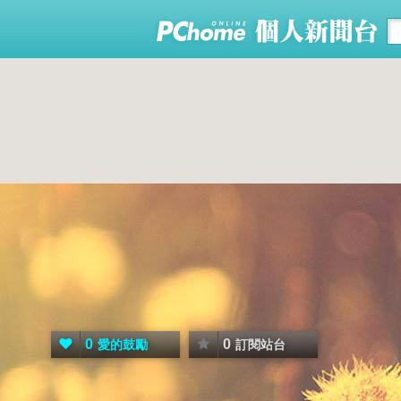
0
0
愛的鼓勵
訂閱站台