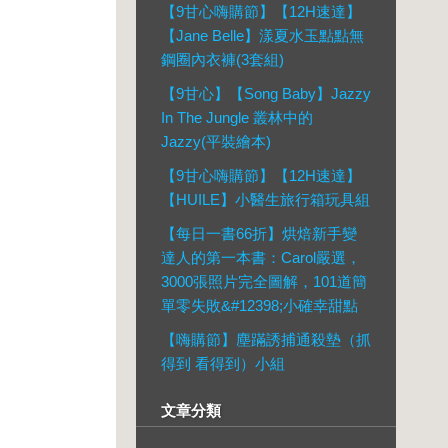
【9甘心嗨購節】【12H速達】
【Jane Belle】漾夏水玉點點無
鋼圈內衣褲(3套組)
【9甘心】【Song Baby】Jazzy
In The Jungle 叢林中的
Jazzy(平裝繪本)
【9甘心嗨購節】【12H速達】
【HUILE】小醫生旅行箱玩具組
【每日一書66折】烘焙新手變
達人的第一本書：Carol嚴選，
3000張照片完全圖解，101道簡
單零失敗&#12398;小確幸甜點
【嗨購節】塵蹣誘捕通殺墊（抓
得到 看得到）小組
文章分類