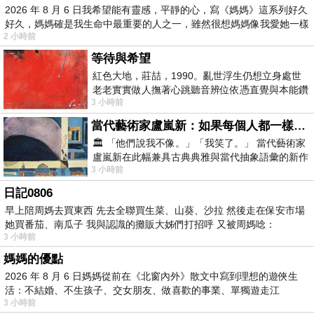
2026 年 8 月 6 日我希望能有靈感，平靜的心，寫《媽媽》這系列好久
好久，媽媽確是我生命中最重要的人之一，雖然很想媽媽像我愛她一樣
2 小時前
等待與希望
紅色大地，莊喆，1990。亂世浮生仍想立身處世
老老實實做人撫著心跳聽音辨位依憑直覺與本能鑽
3 小時前
向裂隙的亮處探索另一個心聲另一個共鳴的
當代藝術家盧嵐新：如果每個人都一樣，這世界該有多無聊？
🏛️ 「他們說我不像。」「我笑了。」 當代藝術家
盧嵐新在此幅兼具古典典雅與當代抽象語彙的新作
3 小時前
中，以沈靜的藍色空間為背景，描繪了
日記0806
早上陪周媽去買東西 先去全聯買生菜、山葵、沙拉 然後走在保安市場
她買番茄、南瓜子 我與認識的攤販大姊們打招呼 又被周媽唸：
3 小時前
媽媽的優點
2026 年 8 月 6 日媽媽從前在《北窗內外》散文中寫到理想的遊俠生
活：不結婚、不生孩子、交女朋友、做喜歡的事業、單獨遊走江
3 小時前
湖⋯⋯，