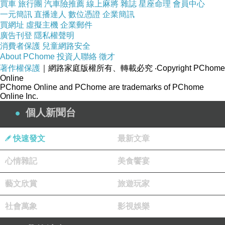
買車
旅行團
汽車險推薦
線上麻將
雜誌
星座命理
會員中心
一元簡訊
直播達人
數位憑證
企業簡訊
買網址
虛擬主機
企業郵件
廣告刊登
隱私權聲明
消費者保護
兒童網路安全
About PChome
投資人聯絡
徵才
著作權保護
｜網路家庭版權所有、轉載必究
‧Copyright PChome
Online
PChome Online and PChome are trademarks of PChome
Online Inc.
個人新聞台
快速發文
最新文章
心情雜記
美食饗宴
藝文欣賞
旅遊玩家
社會萬象
影視娛樂