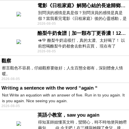
電影《日租家庭》解開心結的長途歸鄉！能在電影院感受到地理的寬闊和人心的相鄰，真是太棒了！
別問演的感情是真是假？別問演員的感情是真是
假？當我看完電影《日租家庭》後的心靈感動，是
2026-08-05
真的。詮釋的情感觸動了人心，就是真情
酪梨牛奶食譜｜加一顆布丁更香濃！120秒完成飲料店級酪梨奶昔｜imami 旗艦豆漿機
🥑💚 酪梨牛奶這樣打，真的太濃、太好喝了！ 以
前想喝酪梨牛奶都會去飲料店買， 現在有了
2026-08-05
imami 健康煮藝｜旗艦破壁智慧養生豆漿機，
觀察
察言觀色不容易，仔細觀察要做好；人生百態全都有，深刻體會人情
暖。
2026-08-05
Writing a sentence with the word “again “
Not Write an equation with an answer of five. Run in to you again. It
is you again. Nice seeing you again.
2026-08-05
英語小教室，saw you again
得知某師姐懂英文時，蠻開心，時不時地便與她嘮
兩句…… @ 今天吧！在三樓與她聊了會兒，後，