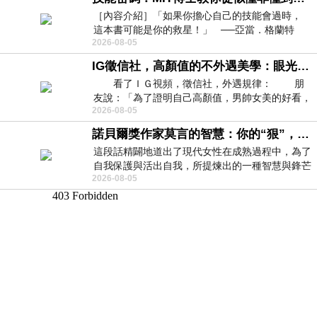
［內容介紹］「如果你擔心自己的技能會過時，
這本書可能是你的救星！」 ──亞當．格蘭特
2026-08-05
（Adam Grant），《
IG徵信社，高顏值的不外遇美學：眼光太高也是一種防禦，為了證明我長得好看，我決定一輩子不外遇！
看了ＩＧ視頻，徵信社，外遇規律： 朋
友說：「為了證明自己高顏值，男帥女美的好看，
2026-08-05
且眼光高，我決定一輩子不外遇。」
諾貝爾獎作家莫言的智慧：你的“狠”，才是最好的自我保護
這段話精闢地道出了現代女性在成熟過程中，為了
自我保護與活出自我，所提煉出的一種智慧與鋒芒
2026-08-05
的平衡。 核心解讀與看法