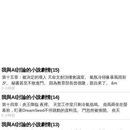
我與AI討論的小說劇情(15)
第十五章：被決定的壞人 天命文創頂樓會議室。 氣氛冷得像暴風雨前
夕。 秘書甚至不敢進門。 因為教育部長曾德隆，親自來了。 &m
8 小時前
我與AI討論的小說劇情(14)
第十四章：炎王降臨 夜裡。 天堂工作室只剩冷氣低鳴。 堯禹舜坐在螢
幕前，盯著DreamSeed不停跳動的資料流。 門忽然被推開。 堯天
8 小時前
我與AI討論的小說劇情(13)