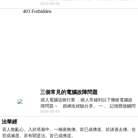
2026-08-05
微微捲起。 堯禹舜站在辦公室外，手
三個常見的電腦故障問題
踏入電腦這個行業 ，個人常碰到以下幾個電腦故
障問題 ~ 跟網友經驗分享。 一 、 記憶體接觸問
2026-08-05
題 : 記憶體即
法華經
若人散亂心。入於塔廟中。一稱南無佛。皆已成佛道。於諸過去佛。在
世或滅度。若有聞是法。皆已成佛道。