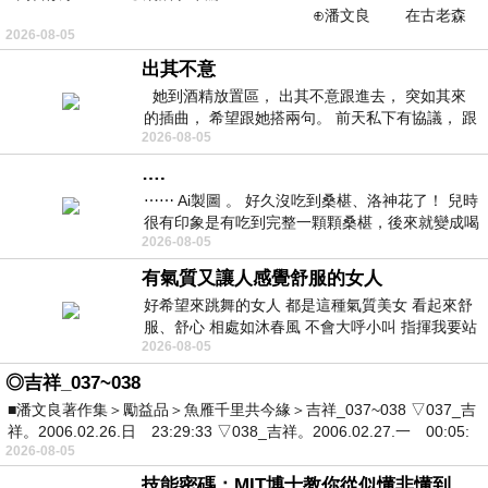
⊕潘文良 在古老森
2026-08-05
林的底層，住著一隻小飛鼠
出其不意
她到酒精放置區， 出其不意跟進去， 突如其來
的插曲， 希望跟她搭兩句。 前天私下有協議， 跟
2026-08-05
著阿弟丟拉基
….
⋯⋯ Ai製圖 。 好久沒吃到桑椹、洛神花了！ 兒時
很有印象是有吃到完整一顆顆桑椹，後來就變成喝
2026-08-05
桑椹汁。 現在是連喝都沒喝
有氣質又讓人感覺舒服的女人
好希望來跳舞的女人 都是這種氣質美女 看起來舒
服、舒心 相處如沐春風 不會大呼小叫 指揮我要站
2026-08-05
哪個位子 妳老幾？？
◎吉祥_037~038
■潘文良著作集＞勵益品＞魚雁千里共今緣＞吉祥_037~038 ▽037_吉
祥。2006.02.26.日 23:29:33 ▽038_吉祥。2006.02.27.一 00:05:
2026-08-05
技能密碼：MIT博士教你從似懂非懂到穩定輸出，把專業變事業的職能升級攻略 /麥特．比恩(容錯)