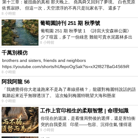
第十三章：被扭曲的真相 那天晚上。 堯禹舜又回到了夢境。 白色荒原
依舊寂靜。 但這一次，天空漂浮的不再只是玩家名字。 還多了
8 小時前
葡萄園詩刊 251 期 秋季號
葡萄園 251 期 秋季號 1 《詩寫大安森林公園》
少了喧囂，多了一份綠意 難能可貴水泥叢林多出
8 小時前
一
千萬別模仿
brothers and sisters, friends and neighbors
https://youtube.com/shorts/hUfepoOgSak?is=xX2f827BaG4S69iR
8 小時前
https
阿我阿龍 56
「我總覺得你大老遠跑來不是為了牽線搭橋？」龍疆對梅麗特說話的語
氣聽起來近乎無聊透頂了。 這次輪到梅麗特眺望大海和懸崖
9 小時前
工作上官印相生的柔順智慧 | 命理知識
你現在的退讓，是看懂局勢後的選擇，還是害怕衝
突的自我委屈 印星——包容、沉得住氣 懂得退
9 小時前
一步觀察，不會