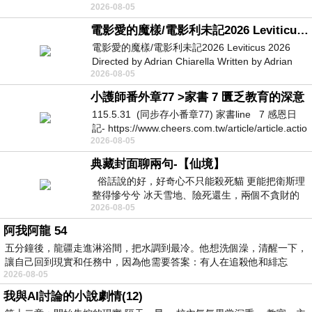
2026-08-05
她不是很喜歡幼幼班的小朋友嗎捨得不
電影愛的魔樣/電影利未記2026 Leviticus 2026
電影愛的魔樣/電影利未記2026 Leviticus 2026
Directed by Adrian Chiarella Written by Adrian
2026-08-05
Chiarella Starring Joe Bird
小護師番外章77 >家書 7 匱乏教育的深意
115.5.31 (同步存小番章77) 家書line 7 感恩日
記- https://www.cheers.com.tw/article/article.actio
2026-08-05
典藏封面聊兩句-【仙境】
俗話說的好，好奇心不只能殺死貓 更能把衛斯理
整得慘兮兮 冰天雪地、險死還生，兩個不貪財的
2026-08-05
人尋什麼寶？ 人家追尋愛情還
阿我阿龍 54
五分鐘後，龍疆走進淋浴間，把水調到最冷。他想洗個澡，清醒一下，
讓自己回到現實和任務中，因為他需要答案：有人在追殺他和緋忘
2026-08-05
我與AI討論的小說劇情(12)