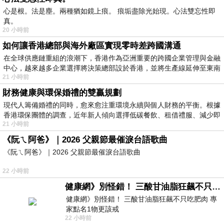
心是根。法是塵。兩種猶如鏡上痕。 痕垢盡除光始現。心法雙忘性即
真。
20 小時前
如何讓香港總部與海外廠區實現零時差跨國溝通
在全球供應鏈重組的浪潮下，香港作為亞洲重要的跨國企業管理與金融
中心，越來越多企業選擇將決策總部設於香港，並將生產線延伸至東南
21 小時前
財務健康與環保婚禮的雙贏規劃
現代人籌備婚禮的同時，愈來愈注重環境永續與個人財務的平衡。根據
香港環保團體的調查，近年新人傾向選擇低碳餐飲、租借禮服、減少即
21 小時前
《阮ㄟ阿爸》｜2026 父親節最催淚台語歌曲
《阮ㄟ阿爸》｜2026 父親節最催淚台語歌曲
22 小時前
健康網》別怪錯！ 三酸甘油脂狂飆不只吃肥肉 專家點名1物更該戒
健康網》別怪錯！ 三酸甘油脂狂飆不只吃肥肉 專
家點名1物更該戒
22 小時前
https://health.ltn.com.tw/article/breakingnews/55