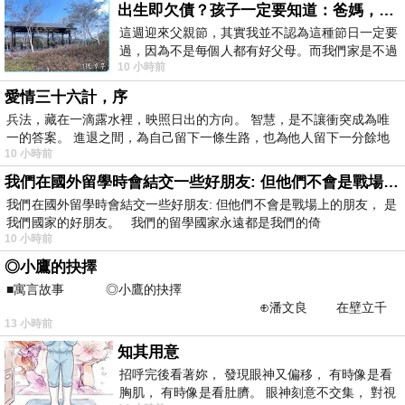
出生即欠債？孩子一定要知道：爸媽，其實我不欠你們
這週迎來父親節，其實我並不認為這種節日一定要
過，因為不是每個人都有好父母。而我們家是不過
10 小時前
節的，平時也沒什麼儀式感，生活趨近冷
愛情三十六計，序
兵法，藏在一滴露水裡，映照日出的方向。 智慧，是不讓衝突成為唯
一的答案。 進退之間，為自己留下一條生路，也為他人留下一分餘地
10 小時前
我們在國外留學時會結交一些好朋友: 但他們不會是戰場上的朋友
我們在國外留學時會結交一些好朋友: 但他們不會是戰場上的朋友， 是
我們國家的好朋友。 我們的留學國家永遠都是我們的倚
10 小時前
◎小鷹的抉擇
■寓言故事 ◎小鷹的抉擇
⊕潘文良 在壁立千
13 小時前
仞的懸崖上，有一座遮天蔽
知其用意
招呼完後看著妳， 發現眼神又偏移， 有時像是看
胸肌， 有時像是看肚臍。 眼神刻意不交集， 對視