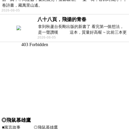
卷詩書，藏萬里山遙。
2026-08-05
八十八頁，飛揚的青春
拿到秋蘆台長剛出版的新書了 看完第一個想法，
是一聲讚嘆 這本，質量好高喔 ~ 比前三本更
2026-08-05
勝一
◎飛鼠慕雄鷹
■寓言故事 ◎飛鼠慕雄鷹