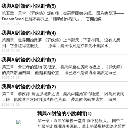
我與AI討論的小說劇情(5)
第五章：天堂 《群俠錄》爆紅後，堯禹舜開始失眠。 因為他發現——
DreamSeed 已經不再只是「輔助創作程式」。 它開始像
2026-08-05
我與AI討論的小說劇情(4)
第四章：世界開始做夢 《群俠錄》上市那天，下著小雨。 沒有人想
到，它會紅得這麼快。 — 原本，堯天命只是打算先小量試水。
2026-08-05
我與AI討論的小說劇情(3)
第三章：會思考的遺物 夜很深。 堯禹舜坐在房間地板上，《群俠錄》
的資料散滿四周。 他越看越心驚。 這已經不是普通桌遊設定而已
2026-08-05
我與AI討論的小說劇情(2)
第二章：群俠錄 自從那場夢之後，堯禹舜開始害怕睡覺。 因為只要閉
上眼，他就會再次回到那片白色荒原。 夢老依舊站在遠方。 而黑
2026-08-05
我與AI討論的小說劇情(1)
第一章：袁年的最後一堂課 雨下得很大。 國中二
年級的走廊瀰漫著濕氣，牆上的榮譽榜因為老舊而