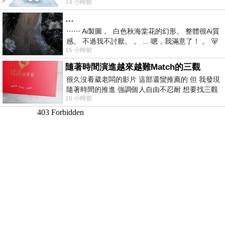
14 小時前
視線不對齊， 讓我很難不
…
⋯⋯ Ai製圖 。 白色秋海棠花的幻形。 整體很Ai質
感。 不過我不討厭。 。 ... 嗯，我滿意了！ 。 🐻
15 小時前
昨中
隨著時間演進越來越難Match的三觀
很久沒看葳老闆的影片 這部還蠻推薦的 但 我發現
隨著時間的推進 強調個人自由不忍耐 想要找三觀
16 小時前
接近的不要說對象 連朋友都超