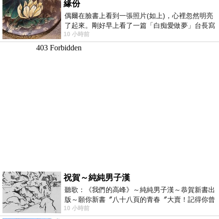
緣份
偶爾在臉書上看到一張照片(如上)，心裡忽然明亮
了起來。剛好早上看了一篇「白痴愛做夢」台長寫
10 小時前
的貼文，在回顧年輕時瘋狂愛上
祝賀～純純男子漢
聽歌：《我們的高峰》～純純男子漢～恭賀新書出
版～願你新書〞八十八頁的青春〞大賣！記得你曾
10 小時前
經在我的版留言…「好讚的圖^^感覺大家