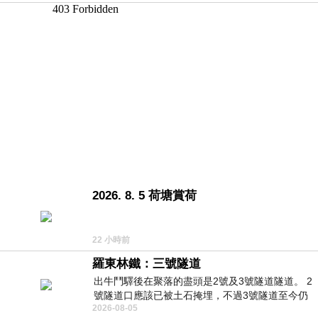
2026. 8. 5 荷塘賞荷
22 小時前
羅東林鐵：三號隧道
出牛鬥驛後在聚落的盡頭是2號及3號隧道隧道。 2
號隧道口應該已被土石掩埋，不過3號隧道至今仍
2026-08-05
存在。從台7丙牛鬥橋上往左岸上游方