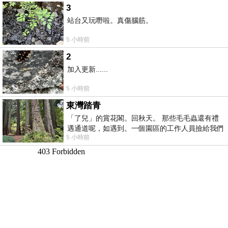
3
站台又玩嘢啦。真傷腦筋。
5 小時前
2
加入更新......
5 小時前
東灣踏青
「了兒」的賞花閣。回秋天。 那些毛毛蟲還有禮
遇通道呢，如遇到。一個園區的工作人員撿給我們
5 小時前
細賞。