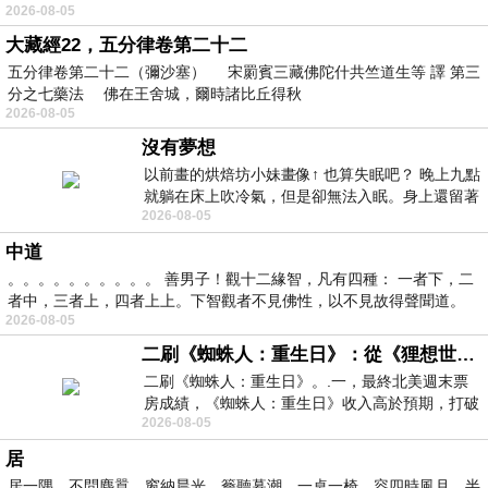
2026-08-05
大藏經22，五分律卷第二十二
五分律卷第二十二（彌沙塞） 宋罽賓三藏佛陀什共竺道生等 譯 第三
分之七藥法 佛在王舍城，爾時諸比丘得秋
2026-08-05
沒有夢想
以前畫的烘焙坊小妹畫像↑ 也算失眠吧？ 晚上九點
就躺在床上吹冷氣，但是卻無法入眠。身上還留著
2026-08-05
四點多跑的六公里的疲
中道
。。。。。。。。。。 善男子！觀十二緣智，凡有四種： 一者下，二
者中，三者上，四者上上。下智觀者不見佛性，以不見故得聲聞道。
2026-08-05
二刷《蜘蛛人：重生日》：從《狸想世界》到《怪奇物語》
二刷《蜘蛛人：重生日》。.一，最終北美週末票
房成績，《蜘蛛人：重生日》收入高於預期，打破
2026-08-05
《復仇者聯盟：終局之戰》記錄，成為
居
居一隅，不問塵囂，窗納晨光，簷聽暮潮。一桌一椅，容四時風月，半