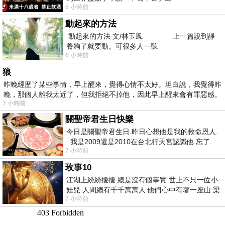
6 小時前
動起來的方法
動起來的方法 文/林玉鳳 上一篇說到靜
養夠了就要動。可很多人一聽
6 小時前
狼
昨晚經歷了某些事情，早上醒來，覺得心情不太好。坦白說，我覺得昨
晚，那個人離我太近了，但我拒絕不掉他，因此早上醒來會有罪惡感。
7 小時前
關聖帝君生日快樂
今日是關聖帝君生日.昨日心想他是我的救命恩人.
我是2009還是2010在台北行天宮認識他.忘了.
7 小時前
一個奇摩交友的網友學
玫事10
江湖上紛紛擾擾 總是沒有個事實 世上不只一位小
娃兒 人間總有千千萬萬人 他們心中有著一座山 梁
7 小時前
山佛山泰華衡恆嵩 一山之高