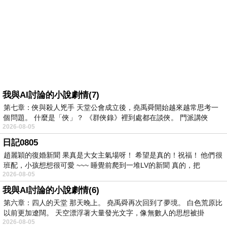
我與AI討論的小說劇情(7)
第七章：俠與殺人兇手 天堂公會成立後，堯禹舜開始越來越常思考一
個問題。 什麼是「俠」？ 《群俠錄》裡到處都在談俠。 門派講俠
2026-08-05
日記0805
趙麗穎的復婚新聞 果真是大女主氣場呀！ 希望是真的！祝福！ 他們很
班配，小孩想想很可愛 ~~~ 睡覺前爬到一堆LV的新聞 真的，把
2026-08-05
我與AI討論的小說劇情(6)
第六章：四人的天堂 那天晚上。 堯禹舜再次回到了夢境。 白色荒原比
以前更加遼闊。 天空漂浮著大量發光文字，像無數人的思想被掛
2026-08-05