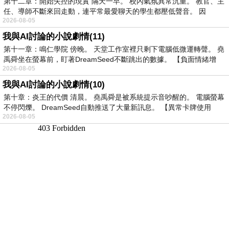
第十二章：開始失控的現實 隔天一早。 校內氣氛異常沉重。 教官、主
任、導師不斷來回走動，連平常最愛聊天的學生都壓低聲音。 因
2026-08-05
我與AI討論的小說劇情(11)
第十一章：鳴仁學院 傍晚。 天堂工作室裡只剩下電腦低微運轉聲。 堯
禹舜坐在螢幕前，盯著DreamSeed不斷跳出的數據。 【負面情緒增
2026-08-05
我與AI討論的小說劇情(10)
第十章：炎王的代價 清晨。 堯禹舜是被系統提示音吵醒的。 電腦螢幕
不停閃爍。 DreamSeed自動推送了大量新訊息。 【異常卡牌使用
2026-08-05