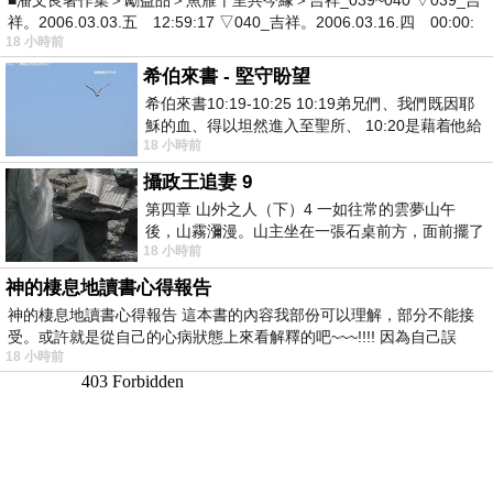
■潘文良著作集＞勵益品＞魚雁千里共今緣＞吉祥_039~040 ▽039_吉
祥。2006.03.03.五 12:59:17 ▽040_吉祥。2006.03.16.四 00:00:
18 小時前
希伯來書 - 堅守盼望
希伯來書10:19-10:25 10:19弟兄們、我們既因耶
穌的血、得以坦然進入至聖所、 10:20是藉着他給
18 小時前
我們開了一條又新又活的路從幔子經過
攝政王追妻 9
第四章 山外之人（下）4 一如往常的雲夢山午
後，山霧瀰漫。山主坐在一張石桌前方，面前擺了
18 小時前
一盤未下完的棋盤，還有一壺茶與兩只冒
神的棲息地讀書心得報告
神的棲息地讀書心得報告 這本書的內容我部份可以理解，部分不能接
受。或許就是從自己的心病狀態上來看解釋的吧~~~!!!! 因為自己誤
18 小時前