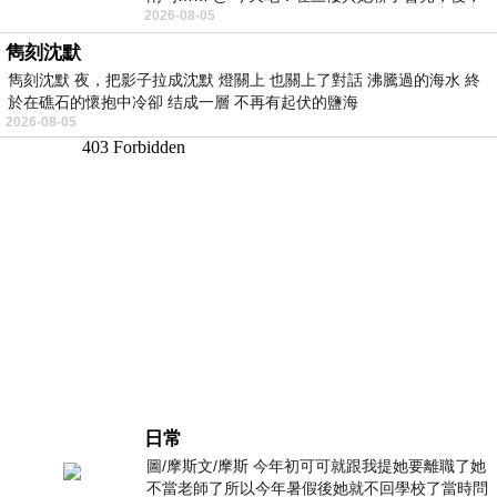
2026-08-05
下二樓居然又撞到她，於是
雋刻沈默
雋刻沈默 夜，把影子拉成沈默 燈關上 也關上了對話 沸騰過的海水 終
於在礁石的懷抱中冷卻 结成一層 不再有起伏的鹽海
2026-08-05
日常
圖/摩斯文/摩斯 今年初可可就跟我提她要離職了她
不當老師了所以今年暑假後她就不回學校了當時問