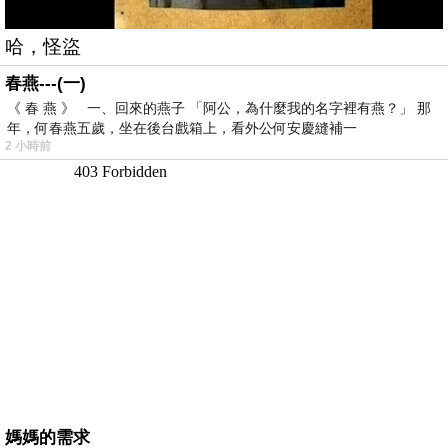
哈，怪盜
春燕---(一)
《 春 燕 》 一、回來的燕子 「阿公，為什麼我的名字裡有燕？」 那
年，何春燕五歲，坐在後台戲箱上，看外公何安慶縫補一
2 小時前
媽媽的需求