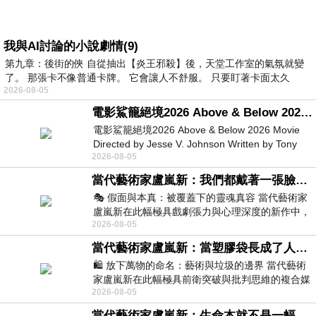
我與AI討論的小說劇情(9)
第九章：後街的俠 自從抽出【炎王邪殺】後，天堂工作室的氣氛就變
了。 那張卡不像普通卡牌。 它會讓人不舒服。 只要盯著卡面太久
2026-08-05
電影鯊籠絕境2026 Above & Below 2026 Movie
電影鯊籠絕境2026 Above & Below 2026 Movie
Directed by Jesse V. Johnson Written by Tony
2026-08-05
Giordano Starring Laura Maran
當代藝術家盧嵐新：我們都戴著一張臉，可真正的自己，總藏在那些被塗抹、被覆蓋的痕跡裡
🎭 假面與本真：被覆蓋下的靈魂真容 當代藝術家
盧嵐新在此幅極具戲劇張力與心理深度的新作中，
2026-08-05
運用質感豐富的紙材肌理、墨痕與大膽的
當代藝術家盧嵐新：當塑膠袋長成了人的模樣，我們的目光是否學會了放下偏見？
🛍️ 放下萬物的命名：藝術與垃圾的邊界 當代藝術
家盧嵐新在此幅極具前衛突破與批判思維的複合媒
2026-08-05
材新作中，直接將被大眾定義為廢棄物
當代藝術家盧嵐新：生命本就不是一幅能被定義的肖像，在混亂與交疊中拼湊完整的靈魂