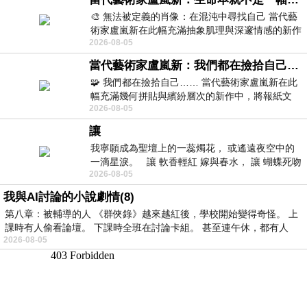
🎨 無法被定義的肖像：在混沌中尋找自己 當代藝
術家盧嵐新在此幅充滿抽象肌理與深邃情感的新作
2026-08-05
中，以灰白為基底，交織著塗抹、刮擦與
當代藝術家盧嵐新：我們都在撿拾自己，將散落的情緒與碎片，拼回生命完整的輪廓
🧩 我們都在撿拾自己…… 當代藝術家盧嵐新在此
幅充滿幾何拼貼與繽紛層次的新作中，將報紙文
2026-08-05
字、彩色剪紙與明亮顏料層層
讓
我寧願成為聖壇上的一蕊燭花， 或遙遠夜空中的
一滴星淚。 讓 軟香輕紅 嫁與春水， 讓 蝴蝶死吻
2026-08-05
夏日最後一瓣玫瑰， 讓
我與AI討論的小說劇情(8)
第八章：被輔導的人 《群俠錄》越來越紅後，學校開始變得奇怪。 上
課時有人偷看論壇。 下課時全班在討論卡組。 甚至連午休，都有人
2026-08-05