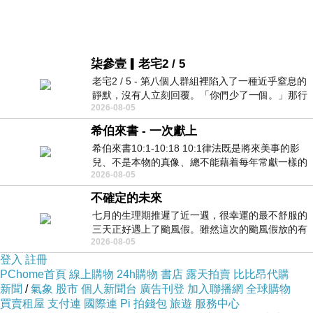
柒參壹▎老宅2 / 5
老宅2 / 5 - 第八個人群組裡陷入了一種近乎窒息的
靜默，沒有人立刻回覆。「你們少了一個。」那行
2026-08-05
字像一顆冰冷的鐵釘，硬生生刺進螢
希伯來書 - 一次獻上
希伯來書10:1-10:18 10:1律法既是將來美事的影
兒、不是本物的真像、總不能藉着每年常獻一樣的
2026-08-05
祭物、叫那近前來的人得以完全。 10
不確定的未來
七月的生理期推遲了近一週，很幸運的最不舒服的
三天正好遇上了颱風假。雖然這次的颱風假放的有
2026-08-05
點虛，因為風雨不大，但這也是最想要的
登入
註冊
PChome首頁
線上購物
24h購物
書店
露天拍賣
比比昂代購
新聞
/
氣象
股市
個人新聞台
廣告刊登
加入聯播網
全球購物
買賣租屋
支付連
國際連
Pi 拍錢包
旅遊
服務中心