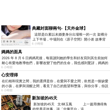
典藏封面聊兩句-【天外金球】
這部是白素以未婚妻身分出場唯一的一次 架構分
上下半場，中場則在《原子空間》開小差 故事背
6 小時前
景影射西藏境外流亡 地下組織
媽媽的面具
2026 年 8 月 6 日媽媽死後，每當讀到她的學生和好友寫到其生前如何
耐心有愛地教導他們，影響改變了他們的生命，我也感到驚訝，媽媽的
6 小時前
心安理得
在幻相和現實之間，我的選擇是你，在愛與不愛之間，依然是一個缺愛
的小孩，在夢與清醒之間，看見了自己的慾望和墮落，與你分享，你説
6 小時前
新加坡的45天
新加坡的45天 文/林玉鳳 上一篇用佛得角
的世界盃故事，談「中葡平台」這