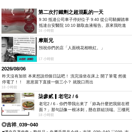
第二次打鐵劑之超混亂的一天
9:30 抵達公司車子停好位子 9:40 從公司騎腳踏車
抵達台安醫院 10:10 聽取血液報告。原來我吃進
16 小時前
去的 B12 彌可保並非沒有吸收而是超
摩斯兄
預祝你們的店「人面桃花相映紅。」
17 小時前
2026/08/06
昨天沒有加班 本來想說些個日誌吧！ 洗完澡坐在床上 開了筆電 然後
停電了！！ 崽崽當下直接一個三小？ 就脫口而出
18 小時前
柒參貳▎老宅2 / 6
老宅2 / 6 - 你們帶我出來了「妳為什麼把我留在裡
面？」那句話像一根冰刺，懸在群組頂端。三樓死
18 小時前
死盯著照片裡的人。那個人確實站在
◎吉祥_039~040