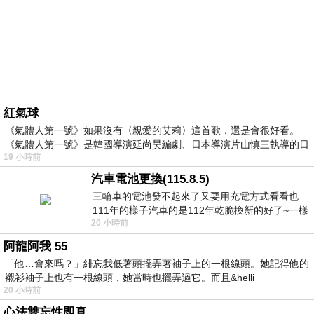
紅氣球
《氣體人第一號》如果沒有〈親愛的艾莉〉這首歌，還是會很好看。
《氣體人第一號》是韓國導演延尚昊編劇、日本導演片山慎三執導的日
19 小時前
汽車電池更換(115.8.5)
三輪車的電池發不起來了又要用充電方式看看也
111年的樣子汽車的是112年乾脆換新的好了~一樣
20 小時前
在阿炮電池買的漲了一百多塊吧
阿龍阿我 55
「他…會來嗎？」緋忘我低著頭擺弄著袖子上的一根線頭。她記得他的
襯衫袖子上也有一根線頭，她當時也擺弄過它。而且&helli
20 小時前
心法雙忘性即真。