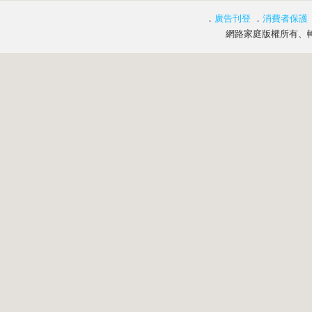
．
廣告刊登
．
消費者保護
網路家庭版權所有、轉載必究 