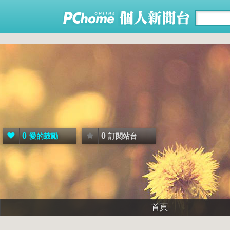
0
0
愛的鼓勵
訂閱站台
首頁