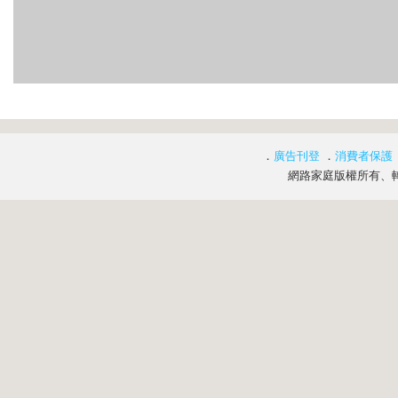
．
廣告刊登
．
消費者保護
網路家庭版權所有、轉載必究 