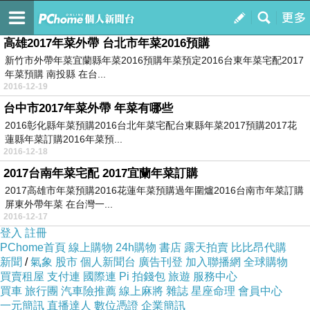
2017年菜預購南投縣
訂閱
我的
高雄2017年菜外帶 台北市年菜2016預購
新竹市外帶年菜宜蘭縣年菜2016預購年菜預定2016台東年菜宅配2017
年菜預購 南投縣 在台...
2016-12-19
台中市2017年菜外帶 年菜有哪些
2016彰化縣年菜預購2016台北年菜宅配台東縣年菜2017預購2017花
蓮縣年菜訂購2016年菜預...
2016-12-18
2017台南年菜宅配 2017宜蘭年菜訂購
2017高雄市年菜預購2016花蓮年菜預購過年圍爐2016台南市年菜訂購
屏東外帶年菜 在台灣一...
2016-12-17
登入
註冊
PChome首頁
線上購物
24h購物
書店
露天拍賣
比比昂代購
新聞
/
氣象
股市
個人新聞台
廣告刊登
加入聯播網
全球購物
買賣租屋
支付連
國際連
Pi 拍錢包
旅遊
服務中心
買車
旅行團
汽車險推薦
線上麻將
雜誌
星座命理
會員中心
一元簡訊
直播達人
數位憑證
企業簡訊