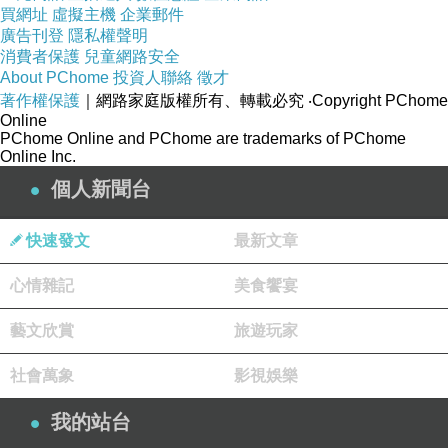
買網址
虛擬主機
企業郵件
廣告刊登
隱私權聲明
消費者保護
兒童網路安全
About PChome
投資人聯絡
徵才
著作權保護
｜網路家庭版權所有、轉載必究
‧Copyright PChome
Online
PChome Online and PChome are trademarks of PChome
Online Inc.
個人新聞台
快速發文
最新文章
心情雜記
美食饗宴
藝文欣賞
旅遊玩家
社會萬象
影視娛樂
我的站台