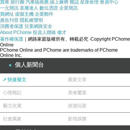
買車
旅行團
汽車險推薦
線上麻將
雜誌
星座命理
會員中心
一元簡訊
直播達人
數位憑證
企業簡訊
買網址
虛擬主機
企業郵件
廣告刊登
隱私權聲明
消費者保護
兒童網路安全
About PChome
投資人聯絡
徵才
著作權保護
｜網路家庭版權所有、轉載必究
‧Copyright PChome
Online
PChome Online and PChome are trademarks of PChome
Online Inc.
個人新聞台
快速發文
最新文章
心情雜記
美食饗宴
藝文欣賞
旅遊玩家
社會萬象
影視娛樂