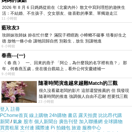
媽媽的優點
【MADONNA】NUDES 1979 MASQUERADE
2026 年 8 月 6 日媽媽從前在《北窗內外》散文中寫到理想的遊俠生
綠夏迷漾女性淡香精 100ml
活：不結婚、不生孩子、交女朋友、做喜歡的事業、單獨遊走江
11 小時前
湖⋯⋯，
藍玫友3
玫師妹玫師妹 妳在忙什麼？ 滿院子裡瞎跑 小蟑螂不礙事 培養好生之
德 放牠一條小命 讓牠回歸自然 別殺生，放生 別讓牠進
6 小時前
春燕---(一)
《 春 燕 》 一、回來的燕子 「阿公，為什麼我的名字裡有燕？」 那
年，何春燕五歲，坐在後台戲箱上，看外公何安慶縫補一
9 小時前
隨著時間演進越來越難Match的三觀
很久沒看葳老闆的影片 這部還蠻推薦的 但 我發現
隨著時間的推進 強調個人自由不忍耐 想要找三觀
23 小時前
接近的不要說對象 連朋友都超
登入
註冊
PChome首頁
線上購物
24h購物
書店
露天拍賣
比比昂代購
新聞
/
氣象
股市
個人新聞台
廣告刊登
加入聯播網
全球購物
買賣租屋
支付連
國際連
Pi 拍錢包
旅遊
服務中心