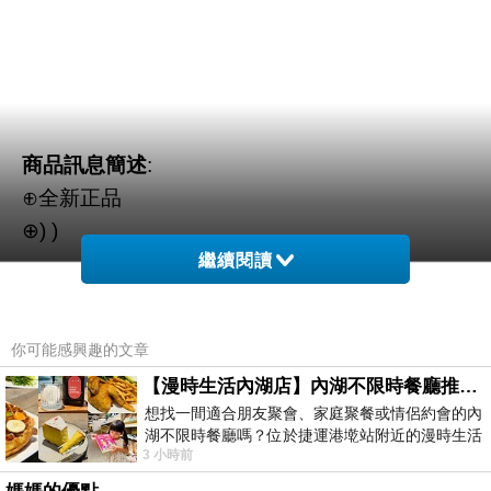
商品訊息簡述
:
⊕全新正品
⊕) )
繼續閱讀
CLINIQUE倩碧 水磁場深層保濕晚安面膜 100ml
【Himalaya herbals】苦楝薑黃沐浴乳400ml-2
你可能感興趣的文章
入
【漫時生活內湖店】內湖不限時餐廳推薦｜捷運港墘站美食，聚餐、約會、家庭聚會首選，正餐甜點一次滿足
日本日麗姿 新拉提美顏小臉器具(豹紋款)
想找一間適合朋友聚會、家庭聚餐或情侶約會的內
WELCOS初露綠茶高水分禮盒組贈送晚安面膜
湖不限時餐廳嗎？位於捷運港墘站附近的漫時生活
3 小時前
內湖店，從捷運站步行約4分鐘即可抵
50ml