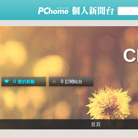
0
0
愛的鼓勵
訂閱站台
首頁