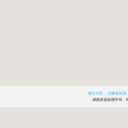
．
廣告刊登
．
消費者保護
網路家庭版權所有、轉載必究 