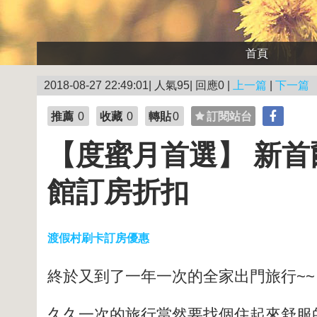
首頁
2018-08-27 22:49:01| 人氣95| 回應0 |
上一篇
|
下一篇
推薦
0
收藏
0
轉貼
0
訂閱站台
【度蜜月首選】 新首爾
館訂房折扣
渡假村刷卡訂房優惠
終於又到了一年一次的全家出門旅行~~
久久一次的旅行當然要找個住起來舒服