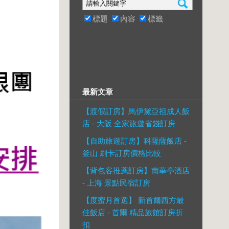
標題
內容
標籤
最新文章
【渡假訂房】馬伊黛亞祖成人飯
店 - 大阪 全家旅遊省錢訂房
【自助旅遊訂房】科薩薩飯店 -
釜山 刷卡訂房價格比較
【背包客推薦訂房】南華亭酒店
- 上海 景點民宿訂房
【度蜜月首選】 新首爾西方最
佳飯店 - 首爾 精品旅館訂房折
扣