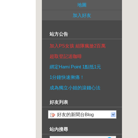
地圖
加入好友
站方公告
加入PS女孩 組隊瘋搶2百萬
超取登記送咖啡
綁定Hami Point 1點抵1元
1分鐘快速揪痛！
成為獨立小姐的滾錢心法
好友列表
好友的新聞台Blog
站內搜尋