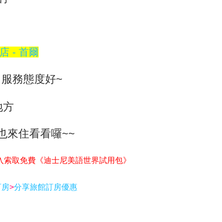
 - 首爾
 服務態度好~
地方
也來住看看囉~~
入索取免費《迪士尼美語世界試用包》
訂房
>
分享旅館訂房優惠