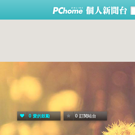
0
0
愛的鼓勵
訂閱站台