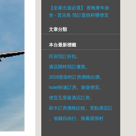
【全家出遊必選】 夜晚青年旅
舍 - 普吉島 預訂渡假村哪便宜
文章分類
本台最新標籤
民宿預訂折扣
、
酒店限時預訂優惠
、
2018渡假村訂房價格比價
、
hotel快速訂房
、
旅遊便宜
、
便宜五星級酒店訂房
、
刷卡訂房價格比較
、
景點酒店訂
、
省錢自由行
、
推薦渡假村