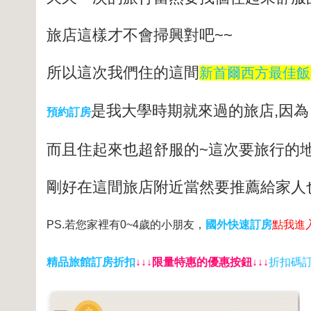
旅店這樣才不會掃興對吧~~
所以這次我們住的這間
新首爾西方最佳飯店
是我大學時期就來過的旅店,因為
預約訂房
而且住起來也超舒服的~這次要旅行的
剛好在這間旅店附近當然要推薦給家人
PS.若您家裡有0~4歲的小朋友，
國外快速訂房
點我進
精品旅館訂房折扣
↓↓↓限量特惠的優惠按鈕↓↓↓
折扣碼