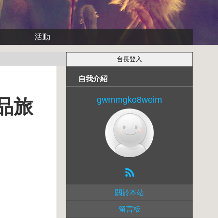
活動
自我介紹
gwmmgko8weim
品旅
關於本站
留言板