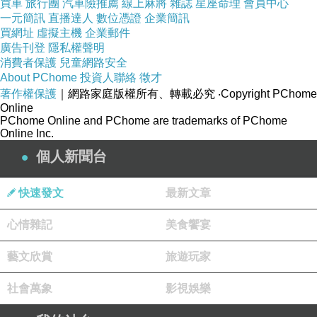
買車
旅行團
汽車險推薦
線上麻將
雜誌
星座命理
會員中心
↓↓↓限量特優價格按鈕↓↓↓
一元簡訊
直播達人
數位憑證
企業簡訊
買網址
虛擬主機
企業郵件
廣告刊登
隱私權聲明
消費者保護
兒童網路安全
About PChome
投資人聯絡
徵才
著作權保護
｜網路家庭版權所有、轉載必究
‧Copyright PChome
Online
PChome Online and PChome are trademarks of PChome
Online Inc.
個人新聞台
預訂渡假村哪便宜
快速發文
最新文章
心情雜記
美食饗宴
藝文欣賞
旅遊玩家
社會萬象
影視娛樂