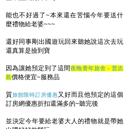
能也不好過了~本來還在苦惱今年要送什
麼禮物給老婆~~~
還好同事剛出國遊玩回來聽她說這次去玩
還真算是撿到寶
因
為讓她預定到了這間
夜晚青年旅舍 - 普吉
價格便宜~服務品
島
質
又好而且他預定的這個
旅館限時訂房優惠
訂房網優惠折扣還滿多的~聽完後
並
決定今年要給老婆大人的禮物就是帶她