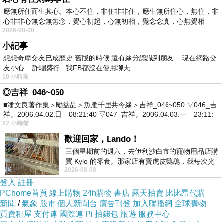
也太方便了吧！！不用在那邊找翻譯啦ＱＱ
應無所住而生其心。本心不住，非住非非住，應生無所住心，無住，非
心非非心無念無無念，覺心初起，心無初相，覺念念真，心無覺相
2026-08-08
夜晚青年旅舍 - 普吉島 的介紹在下面
小記事
想想奇摩交友已成歷史.舊版的時候.還有緣分認識到朋友. 現在網路交
如果有興趣到這附近玩的，不妨可以看看喔！
友小心. 詐騙盛行 我FB都沒在使用聊天
10 小時前
◎吉祥_046~050
以下是 夜晚青年旅舍 - 普吉島 的介紹 如果也跟
■潘文良著作集＞勵益品＞魚雁千里共今緣＞吉祥_046~050 ▽046_吉
我一樣喜歡不妨看看喔!
祥。2006.04.02.日 08:21:40 ▽047_吉祥。2006.04.03.一 23:11:
22 小時前
歡迎回家，Lando！
PS.若您家裡有0~4歲的小朋友，
點我進入索取免
三個星期前的週六，去伊利沙白市的寵物用品店購
費好物
買 Kylo 的零食。那家店有賣虎皮鸚鵡，我每次光
2026-08-08
顧都會去看一下。他們偶爾會引進 C
登入
註冊
PS2.
結緍後漸漸沒有性福感了?性趣全消了嗎?來
PChome首頁
線上購物
24h購物
書店
露天拍賣
比比昂代購
這選些性福小物吧~~
新聞
/
氣象
股市
個人新聞台
廣告刊登
加入聯播網
全球購物
買賣租屋
支付連
國際連
Pi 拍錢包
旅遊
服務中心