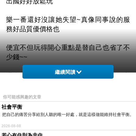
出國好好放鬆玩
樂一
番還好沒讓她失望~真像同事說的服
務好品質優價格也
便宜
不但玩得開心重點是替自己也省了不
少錢~~
繼續閱讀
還在苦惱不知道出遊想預訂房間哪裡預定
價格優惠又方便
你可能感興趣的文章
的
嗎?快來看看唷~~
社會平衡
把自己的痛苦分享給別人聽的唯一好處，就是這樣做能維持社會平衡。
而且聽說這邊是可以全世界訂房
2026-08-08
若心有住則為非住