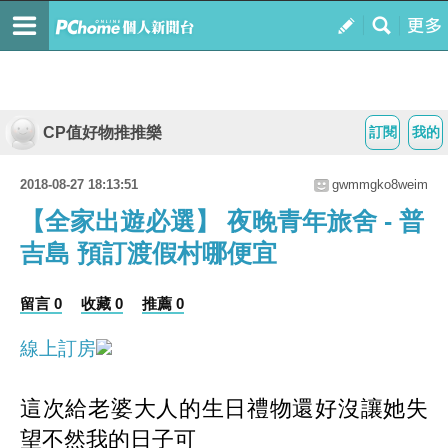
CP值好物推推樂
訂閱
我的
2018-08-27 18:13:51
gwmmgko8weim
【全家出遊必選】 夜晚青年旅舍 - 普
吉島 預訂渡假村哪便宜
留言 0
收藏 0
推薦 0
線上訂房
這次給老婆大人的生日禮物還好沒讓她失
望不然我的日子可