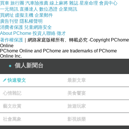
買車
旅行團
汽車險推薦
線上麻將
雜誌
星座命理
會員中心
【ESTEE LAUDER雅詩蘭黛】ANR高效修護
一元簡訊
直播達人
數位憑證
企業簡訊
買網址
虛擬主機
企業郵件
組
廣告刊登
隱私權聲明
消費者保護
兒童網路安全
About PChome
投資人聯絡
徵才
著作權保護
｜網路家庭版權所有、轉載必究
‧Copyright PChome
Online
PChome Online and PChome are trademarks of PChome
Online Inc.
品號：4545380
個人新聞台
快速發文
最新文章
心情雜記
美食饗宴
網路優惠價
藝文欣賞
旅遊玩家
社會萬象
影視娛樂