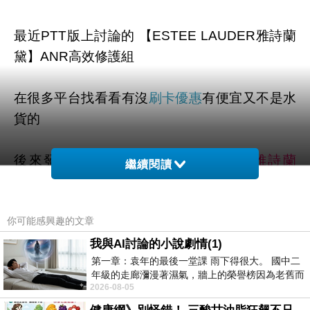
最近PTT版上討論的 【ESTEE LAUDER雅詩蘭
黛】ANR高效修護組
在很多平台找看看有沒
刷卡優惠
有便宜又不是水
貨的
後來發現..這邊買
【ESTEE LAUDER雅詩蘭
繼續閱讀
黛】ANR高效修護組
價格很不錯！
你可能感興趣的文章
依照往例經驗！貨運部分也很快！
我與AI討論的小說劇情(1)
第一章：袁年的最後一堂課 雨下得很大。 國中二
而且在有保障的大平台，可退、可換、有保障～
年級的走廊瀰漫著濕氣，牆上的榮譽榜因為老舊而
安啦！
2026-08-05
微微捲起。 堯禹舜站在辦公室外，手