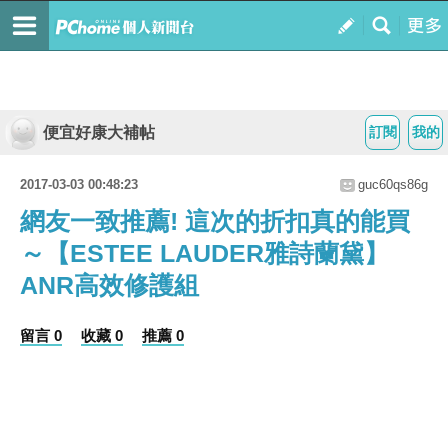
便宜好康大補帖
訂閱
我的
2017-03-03 00:48:23
guc60qs86g
網友一致推薦! 這次的折扣真的能買
～【ESTEE LAUDER雅詩蘭黛】
ANR高效修護組
留言 0
收藏 0
推薦 0