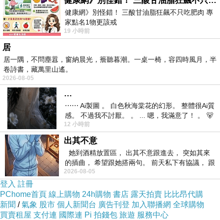
健康網》別怪錯！ 三酸甘油脂狂飆不只吃肥肉 專家點名1物更該戒
最後跟大家說 【ESTEE LAUDER雅詩蘭黛】
健康網》別怪錯！ 三酸甘油脂狂飆不只吃肥肉 專
家點名1物更該戒
ANR高效修護組 最近真的很熱門
19 小時前
https://health.ltn.com.tw/article/breakingnews/55
居
看到便宜就要快衝
居一隅，不問塵囂，窗納晨光，簷聽暮潮。一桌一椅，容四時風月，半
卷詩書，藏萬里山遙。
2026-08-05
有可能下一分鐘
送禮
就缺貨了！！
…
⋯⋯ Ai製圖 。 白色秋海棠花的幻形。 整體很Ai質
其他價格的部份及細節
寫在這邊！
感。 不過我不討厭。 。 ... 嗯，我滿意了！ 。 🐻
12 小時前
昨中
出其不意
商品的介紹寫在下面可以先稍微看看！
她到酒精放置區， 出其不意跟進去， 突如其來
的插曲， 希望跟她搭兩句。 前天私下有協議， 跟
2026-08-05
↓↓↓今日馬上購的限量優惠↓↓↓
著阿弟丟拉基
登入
註冊
PChome首頁
線上購物
24h購物
書店
露天拍賣
比比昂代購
新聞
/
氣象
股市
個人新聞台
廣告刊登
加入聯播網
全球購物
買賣租屋
支付連
國際連
Pi 拍錢包
旅遊
服務中心