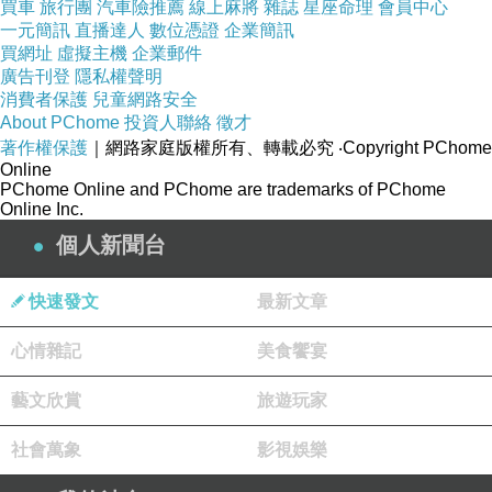
買車
旅行團
汽車險推薦
線上麻將
雜誌
星座命理
會員中心
下廚，本書是最好的入門指導。
一元簡訊
直播達人
數位憑證
企業簡訊
買網址
虛擬主機
企業郵件
廣告刊登
隱私權聲明
水煮法做菜的四大好處：
消費者保護
兒童網路安全
About PChome
投資人聯絡
徵才
零油煙：利用燙煮技巧保留食物的原味與營養，
著作權保護
｜網路家庭版權所有、轉載必究
‧Copyright PChome
Online
符合清爽低卡健康概念。
PChome Online and PChome are trademarks of PChome
Online Inc.
個人新聞台
省時間：只要備好醬料，快速燙煮拌一拌，就能
呈現各種不同好口味！
快速發文
最新文章
最輕鬆：飯前清洗材料，飯後沖洗無油膩碗盤。
心情雜記
美食饗宴
藝文欣賞
旅遊玩家
多樣化：蔬菜、海鮮、肉、蛋、豆腐，任何食材
都煮，什麼口味都能做！
社會萬象
影視娛樂