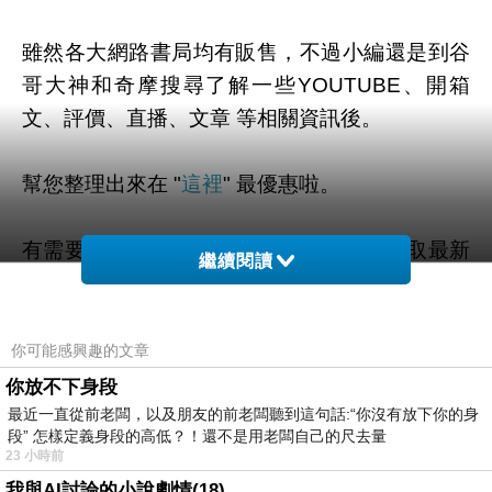
雖然各大網路書局均有販售，不過小編還是到谷
哥大神和奇摩搜尋了解一些YOUTUBE、開箱
文、評價、直播、文章 等相關資訊後。
幫您整理出來在 "
這裡
" 最優惠啦。
有需要的粉粉可以點擊連結或按鈕就能獲取最新
繼續閱讀
的優惠折扣訊息啦~
你可能感興趣的文章
你放不下身段
=>點此取得優惠<=
最近一直從前老闆，以及朋友的前老闆聽到這句話:“你沒有放下你的身
段” 怎樣定義身段的高低？！還不是用老闆自己的尺去量
23 小時前
我與AI討論的小說劇情(18)