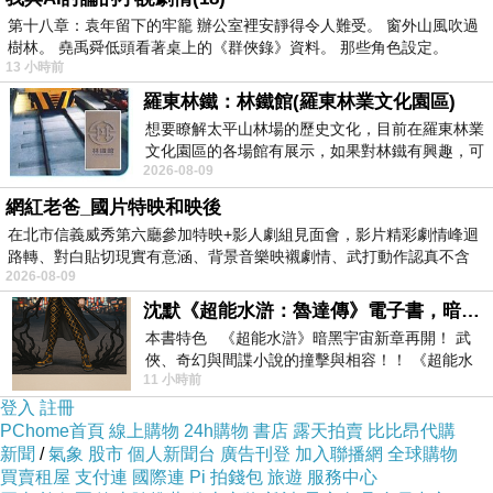
第十八章：袁年留下的牢籠 辦公室裡安靜得令人難受。 窗外山風吹過
樹林。 堯禹舜低頭看著桌上的《群俠錄》資料。 那些角色設定。
13 小時前
羅東林鐵：林鐵館(羅東林業文化園區)
不需要煙燻火燎的健康烹調
想要瞭解太平山林場的歷史文化，目前在羅東林業
文化園區的各場館有展示，如果對林鐵有興趣，可
2026-08-09
以到林鐵館。 這裡展示從山下
讓您輕鬆下廚、優雅上菜，享受無油煙的清爽料
網紅老爸_國片特映和映後
理！
在北市信義威秀第六廳參加特映+影人劇組見面會，影片精彩劇情峰迴
路轉、對白貼切現實有意涵、背景音樂映襯劇情、武打動作認真不含
2026-08-09
糊、
清爽不油膩的「水煮」料理，是新「食」代的健
沈默《超能水滸：魯達傳》電子書，暗黑宇宙新章，一一五年八月璀璨上架！
本書特色 《超能水滸》暗黑宇宙新章再開！ 武
康選擇。
俠、奇幻與間諜小說的撞擊與相容！！ 《超能水
11 小時前
滸》系列第四部變幻登場
登入
註冊
除了做法簡單，還可保留食材營養，品嘗原味，
PChome首頁
線上購物
24h購物
書店
露天拍賣
比比昂代購
對下廚經驗不多的新手和忙碌的上班族，都是簡
新聞
/
氣象
股市
個人新聞台
廣告刊登
加入聯播網
全球購物
化烹調又能享受美食的烹調法，如果想吸引男性
買賣租屋
支付連
國際連
Pi 拍錢包
旅遊
服務中心