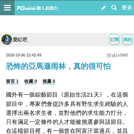
愛紅吧
訂閱
我的
2020-10-06 22:42:49
gt1s5965
恐怖的亞馬遜雨林，真的很可怕
留言 1
收藏 0
推薦 0
國外有一個綜藝節目《原始生活21天》，在這個
節目中，專家們會從許多具有野生求生經驗的人
選擇出兩名求生者，並對他們的求生能力打分，
只有滿足一定條件的人才能被挑選參與該節目。
在這檔節目裡，有一個曾在阿富汗當過兵，並且