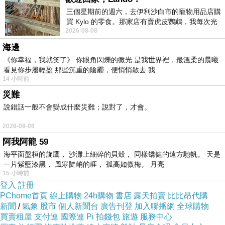
三個星期前的週六，去伊利沙白市的寵物用品店購
買 Kylo 的零食。那家店有賣虎皮鸚鵡，我每次光
2026-08-08
顧都會去看一下。他們偶爾會引進 C
海邊
《你幸福，我就笑了》 你眼角閃爍的微光 是我世界裡，最溫柔的晨曦
看見你步履輕盈 那些沉重的陰霾，便悄悄散去 我
14 小時前
災難
說錯話一般不會變成什麼災難；說對了，才會。
2026-08-08
阿我阿龍 59
海平面盤桓的旋鷹， 沙灘上細碎的貝殼， 同樣矯健的遠方馳帆。 天是
一片紫藍漆黑， 風寒陡峭的崕， 孤高如傲梅。 月亮
15 小時前
登入
註冊
PChome首頁
線上購物
24h購物
書店
露天拍賣
比比昂代購
新聞
/
氣象
股市
個人新聞台
廣告刊登
加入聯播網
全球購物
買賣租屋
支付連
國際連
Pi 拍錢包
旅遊
服務中心