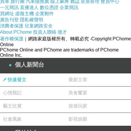
買車
旅行團
汽車險推薦
線上麻將
雜誌
星座命理
會員中心
一元簡訊
直播達人
數位憑證
企業簡訊
買網址
虛擬主機
企業郵件
當地有一句俗語：這裡的每一種生物都想殺死
廣告刊登
隱私權聲明
你，而它們都有能力殺死你。
消費者保護
兒童網路安全
生活在亞馬遜雨林的當地人知道，在河流中游泳
About PChome
投資人聯絡
徵才
著作權保護
｜網路家庭版權所有、轉載必究
‧Copyright PChome
是非常危險的，這是因為河水中有許多食人魚、
Online
電鰻，水蛇以及喜歡鑽入人體尿道的牙籤魚等，
PChome Online and PChome are trademarks of PChome
Online Inc.
除了牙籤魚之外，其他的魚或者蛇能夠直接殺死
個人新聞台
人類，而牙籤魚一旦鑽入人體內部，則只能通過
手術才能取出，然而當地人煙稀少，交通非常不
快速發文
最新文章
便，即使是最快的醫院也需要2-3天。
心情雜記
美食饗宴
藝文欣賞
旅遊玩家
社會萬象
影視娛樂