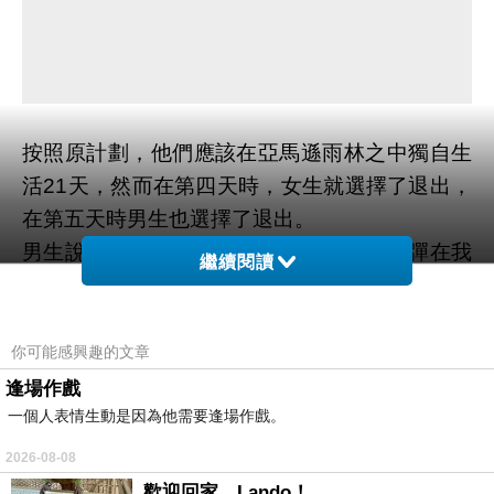
按照原計劃，他們應該在亞馬遜雨林之中獨自生
活21天，然而在第四天時，女生就選擇了退出，
在第五天時男生也選擇了退出。
男生說，我打過仗，見過死亡，也見過炮彈在我
繼續閱讀
身邊不遠處爆炸
titan gel效果
但和這些相比，還
是生活在亞馬遜雨林的這五天更可怕。
那亞馬遜雨林究竟有多可怕呢？
你可能感興趣的文章
人們對於亞馬遜雨林的認識，更多的取決於這裡
逢場作戲
生活著許多具有殺傷力的動物們，比如：大量的
一個人表情生動是因為他需要逢場作戲。
鱷魚，能殺死人的蟒蛇以及森蚺等，但實際上，
2026-08-08
這裡的動物遠比我們想像的要危險。
歡迎回家，Lando！